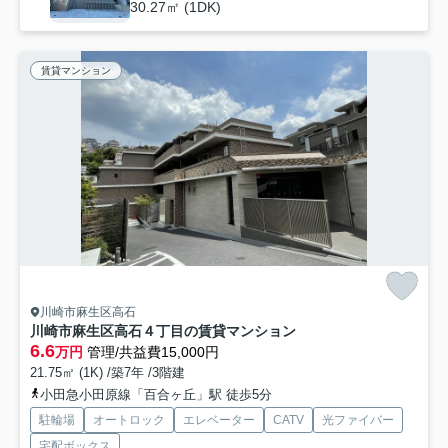
30.27㎡ (1DK)
賃貸マンション
川崎市麻生区高石
川崎市麻生区高石４丁目の賃貸マンション
6.6
万円
管理/共益費15,000円
21.75㎡ (1K) /築7年 /3階建
小田急小田原線「百合ヶ丘」駅 徒歩5分
駐輪場
オートロック
エレベーター
CATV
光ファイバー
宅配ボックス