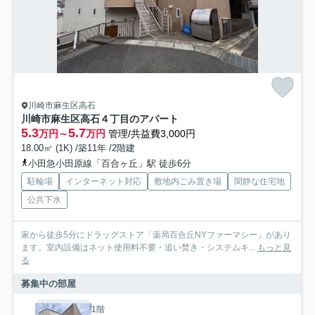
川崎市麻生区高石
川崎市麻生区高石４丁目のアパート
5.3
5.7
万円～
万円
管理/共益費3,000円
18.00㎡ (1K) /築11年 /2階建
小田急小田原線「百合ヶ丘」駅 徒歩6分
駐輪場
インターネット対応
敷地内ごみ置き場
閑静な住宅地
公共下水
家から徒歩5分にドラッグストア「薬局百合丘NYファーマシー」があり
ます。室内設備はネット使用料不要・追い焚き・システムキ...
もっと見
る
募集中の部屋
1階