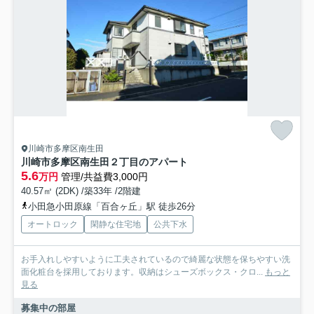
川崎市多摩区南生田
川崎市多摩区南生田２丁目のアパート
5.6
万円
管理/共益費3,000円
40.57㎡ (2DK) /築33年 /2階建
小田急小田原線「百合ヶ丘」駅 徒歩26分
オートロック
閑静な住宅地
公共下水
お手入れしやすいように工夫されているので綺麗な状態を保ちやすい洗
面化粧台を採用しております。収納はシューズボックス・クロ...
もっと
見る
募集中の部屋