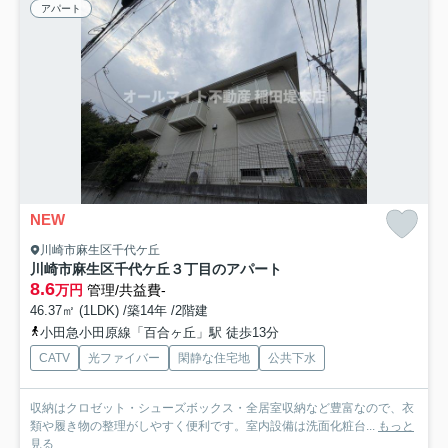
アパート
NEW
川崎市麻生区千代ケ丘
川崎市麻生区千代ケ丘３丁目のアパート
8.6
万円
管理/共益費-
46.37㎡ (1LDK) /築14年 /2階建
小田急小田原線「百合ヶ丘」駅 徒歩13分
CATV
光ファイバー
閑静な住宅地
公共下水
収納はクロゼット・シューズボックス・全居室収納など豊富なので、衣
類や履き物の整理がしやすく便利です。室内設備は洗面化粧台...
もっと
見る