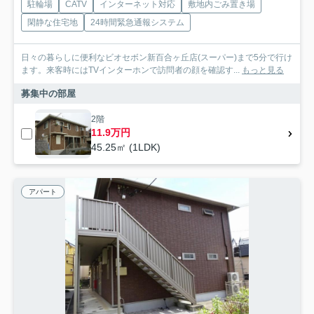
駐輪場
CATV
インターネット対応
敷地内ごみ置き場
閑静な住宅地
24時間緊急通報システム
日々の暮らしに便利なビオセボン新百合ヶ丘店(スーパー)まで5分で行け
ます。来客時にはTVインターホンで訪問者の顔を確認す...
もっと見る
募集中の部屋
2階
11.9万円
45.25㎡ (1LDK)
アパート