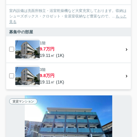
室内設備は洗面所独立・浴室乾燥機など大変充実しております。収納は
シューズボックス・クロゼット・全居室収納など豊富なので、...
もっと
見る
募集中の部屋
1階
9.7万円
19.11㎡ (1K)
3階
9.8万円
19.11㎡ (1K)
賃貸マンション