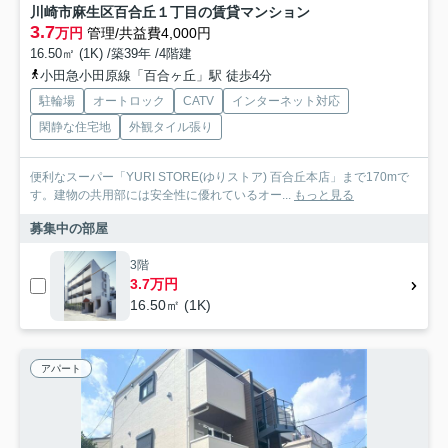
川崎市麻生区百合丘１丁目の賃貸マンション
3.7
万円
管理/共益費4,000円
16.50㎡ (1K) /築39年 /4階建
小田急小田原線「百合ヶ丘」駅 徒歩4分
駐輪場
オートロック
CATV
インターネット対応
閑静な住宅地
外観タイル張り
便利なスーパー「YURI STORE(ゆりストア) 百合丘本店」まで170mで
す。建物の共用部には安全性に優れているオー...
もっと見る
募集中の部屋
3階
3.7万円
16.50㎡ (1K)
アパート