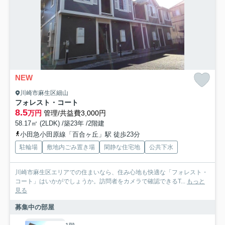
NEW
川崎市麻生区細山
フォレスト・コート
8.5
万円
管理/共益費3,000円
58.17㎡ (2LDK) /築23年 /2階建
小田急小田原線「百合ヶ丘」駅 徒歩23分
駐輪場
敷地内ごみ置き場
閑静な住宅地
公共下水
川崎市麻生区エリアでの住まいなら、住み心地も快適な「フォレスト・
コート」はいかがでしょうか。訪問者をカメラで確認できるT...
もっと
見る
募集中の部屋