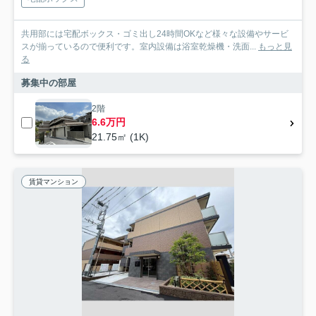
共用部には宅配ボックス・ゴミ出し24時間OKなど様々な設備やサービ
スが揃っているので便利です。室内設備は浴室乾燥機・洗面...
もっと見
る
募集中の部屋
2階
6.6万円
21.75㎡ (1K)
賃貸マンション