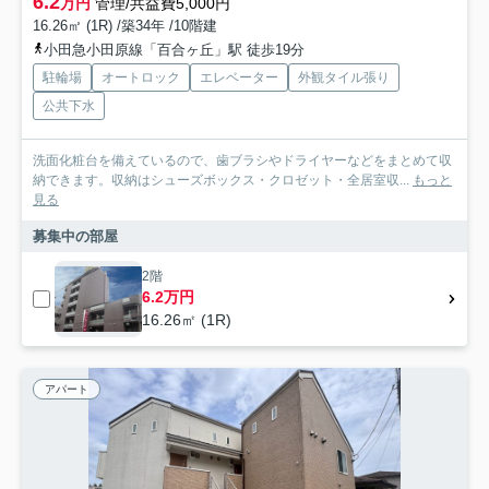
6.2
万円
管理/共益費5,000円
16.26㎡ (1R) /築34年 /10階建
小田急小田原線「百合ヶ丘」駅 徒歩19分
駐輪場
オートロック
エレベーター
外観タイル張り
公共下水
洗面化粧台を備えているので、歯ブラシやドライヤーなどをまとめて収
納できます。収納はシューズボックス・クロゼット・全居室収...
もっと
見る
募集中の部屋
2階
6.2万円
16.26㎡ (1R)
アパート