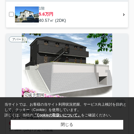
1階
5.6万円
40.57㎡ (2DK)
アパート
当サイトでは、お客様の当サイト利用状況把握、サービス向上検討を目的と
して、クッキー（Cookie）を使用しています。
川崎市多摩区生田
詳しくは、当社の
「Cookieの取扱いについて」
をご確認ください。
ラフィーネ生田Ⅱ
6.6
7
万円～
万円
管理/共益費3,000円
閉じる
17.39㎡ (1K) /予定 /2階建