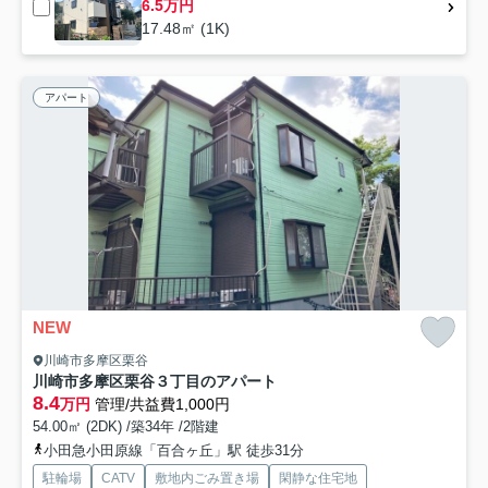
6.5万円
17.48㎡ (1K)
アパート
NEW
川崎市多摩区栗谷
川崎市多摩区栗谷３丁目のアパート
8.4
万円
管理/共益費1,000円
54.00㎡ (2DK) /築34年 /2階建
小田急小田原線「百合ヶ丘」駅 徒歩31分
駐輪場
CATV
敷地内ごみ置き場
閑静な住宅地