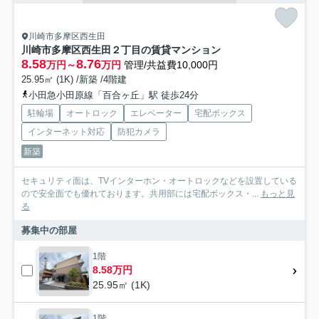
川崎市多摩区西生田
川崎市多摩区西生田２丁目の賃貸マンション
8.58
8.76
万円～
万円
管理/共益費10,000円
25.95㎡ (1K) /新築 /4階建
小田急小田原線「百合ヶ丘」駅 徒歩24分
駐輪場
オートロック
エレベーター
宅配ボックス
インターネット対応
防犯カメラ
新築
セキュリティ面は、TVインターホン・オートロックなどを設置している
ので安全面でも優れております。共用部には宅配ボックス・...
もっと見
る
募集中の部屋
1階
8.58万円
25.95㎡ (1K)
1階