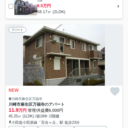
1階
8.5万円
58.17㎡ (2LDK)
アパート
NEW
川崎市麻生区万福寺
川崎市麻生区万福寺のアパート
11.9
万円
管理/共益費6,000円
45.25㎡ (1LDK) /築18年 /2階建
小田急小田原線「百合ヶ丘」駅 徒歩23分