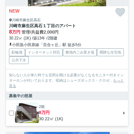
NEW
川崎市麻生区高石
川崎市麻生区高石１丁目のアパート
8
万円
管理/共益費2,000円
30.22㎡ (1K) /築13年 /2階建
小田急小田原線「百合ヶ丘」駅 徒歩5分
駐輪場
インターネット対応
敷地内ごみ置き場
閑静な住宅地
公共下水
知らない人が来た時でも玄関を開ける必要がなくなるモニター付きイン
ターホンが付いております。収納はシューズボックス・クロゼ...
もっと
見る
募集中の部屋
2階
8万円
30.22㎡ (1K)