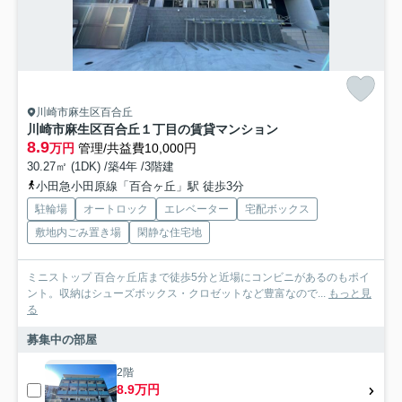
川崎市麻生区百合丘
川崎市麻生区百合丘１丁目の賃貸マンション
8.9
万円
管理/共益費10,000円
30.27㎡ (1DK) /築4年 /3階建
小田急小田原線「百合ヶ丘」駅 徒歩3分
駐輪場
オートロック
エレベーター
宅配ボックス
敷地内ごみ置き場
閑静な住宅地
ミニストップ 百合ヶ丘店まで徒歩5分と近場にコンビニがあるのもポイ
ント。収納はシューズボックス・クロゼットなど豊富なので...
もっと見
る
募集中の部屋
2階
8.9万円