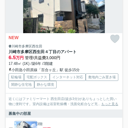
NEW
川崎市多摩区西生田
川崎市多摩区西生田４丁目のアパート
6.5
万円
管理/共益費3,000円
17.48㎡ (1K) /築6年 /3階建
小田急小田原線「百合ヶ丘」駅 徒歩15分
駐輪場
宅配ボックス
インターネット対応
敷地内ごみ置き場
閑静な住宅地
静かな環境
近くにはファミリーマート 西生田店(徒歩3分)がありちょっとした買い
物に便利です。室内設備は浴室乾燥機・洗面化粧台など充...
もっと見る
募集中の部屋
3階