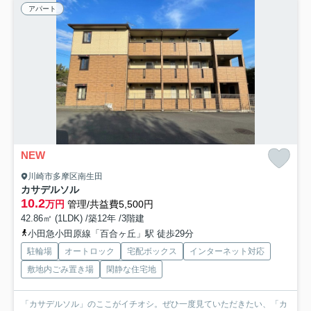
アパート
NEW
川崎市多摩区南生田
カサデルソル
10.2
万円
管理/共益費5,500円
42.86㎡ (1LDK) /築12年 /3階建
小田急小田原線「百合ヶ丘」駅 徒歩29分
駐輪場
オートロック
宅配ボックス
インターネット対応
敷地内ごみ置き場
閑静な住宅地
「カサデルソル」のここがイチオシ。ぜひ一度見ていただきたい、「カ