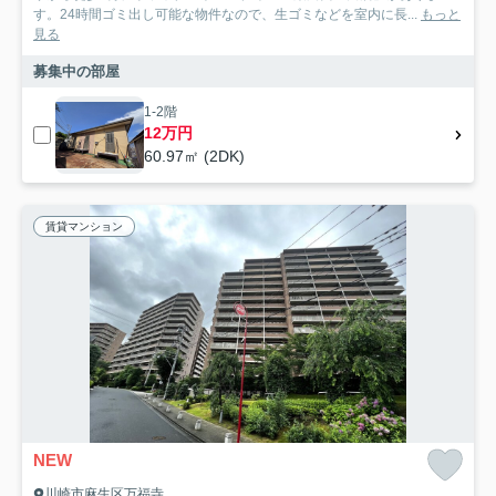
す。24時間ゴミ出し可能な物件なので、生ゴミなどを室内に長...
もっと
見る
募集中の部屋
1-2階
12万円
60.97㎡ (2DK)
賃貸マンション
NEW
川崎市麻生区万福寺