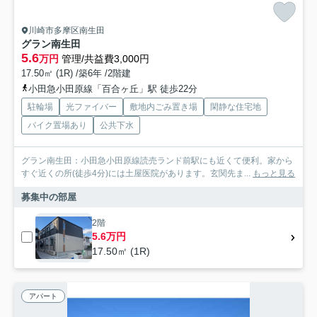
川崎市多摩区南生田
グラン南生田
5.6
万円
管理/共益費3,000円
17.50㎡ (1R) /築6年 /2階建
小田急小田原線「百合ヶ丘」駅 徒歩22分
駐輪場
光ファイバー
敷地内ごみ置き場
閑静な住宅地
バイク置場あり
公共下水
グラン南生田：小田急小田原線読売ランド前駅にも近くて便利。家から
すぐ近くの所(徒歩4分)には土屋医院があります。玄関先ま...
もっと見る
募集中の部屋
2階
5.6万円
17.50㎡ (1R)
アパート