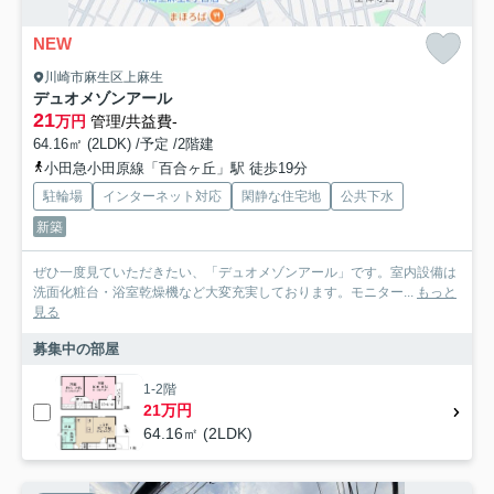
NEW
川崎市麻生区上麻生
デュオメゾンアール
21
万円
管理/共益費-
64.16㎡ (2LDK) /予定 /2階建
小田急小田原線「百合ヶ丘」駅 徒歩19分
駐輪場
インターネット対応
閑静な住宅地
公共下水
新築
ぜひ一度見ていただきたい、「デュオメゾンアール」です。室内設備は
洗面化粧台・浴室乾燥機など大変充実しております。モニター...
もっと
見る
募集中の部屋
1-2階
21万円
64.16㎡ (2LDK)