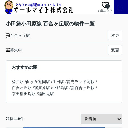
0
お気に入り
小田急小田原線 百合ヶ丘駅の物件一覧
百合ヶ丘駅
変更
募集中
変更
おすすめの駅
登戸駅
/
向ヶ丘遊園駅
/
生田駅
/
読売ランド前駅
/
百合ヶ丘駅
/
宿河原駅
/
中野島駅
/
新百合ヶ丘駅
/
京王稲田堤駅
/
稲田堤駅
71
棟
119
件