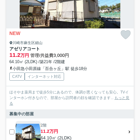
NEW
川崎市麻生区細山
アゼリアコート
11.2
万円
管理/共益費3,000円
64.10㎡ (2LDK) /築21年 /2階建
小田急小田原線「百合ヶ丘」駅 徒歩18分
CATV
インターネット対応
ほそやま薬局まで徒歩5分にあるので、体調が悪くなっても安心。TVイ
ンターホン付きなので、部屋から訪問者の顔を確認できます...
もっと見
る
募集中の部屋
2階
11.2万円
64.10㎡ (2LDK)