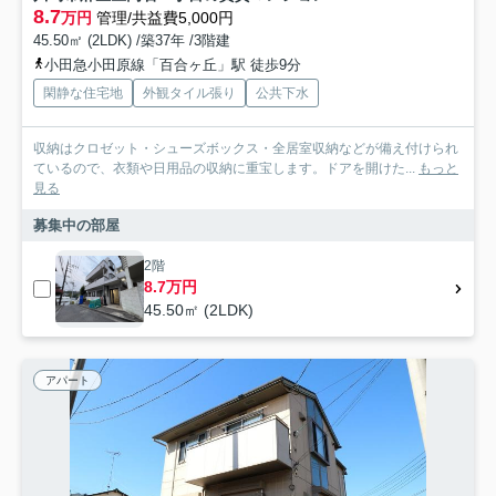
8.7
万円
管理/共益費5,000円
45.50㎡ (2LDK) /築37年 /3階建
小田急小田原線「百合ヶ丘」駅 徒歩9分
閑静な住宅地
外観タイル張り
公共下水
収納はクロゼット・シューズボックス・全居室収納などが備え付けられ
ているので、衣類や日用品の収納に重宝します。ドアを開けた...
もっと
見る
募集中の部屋
2階
8.7万円
45.50㎡ (2LDK)
アパート