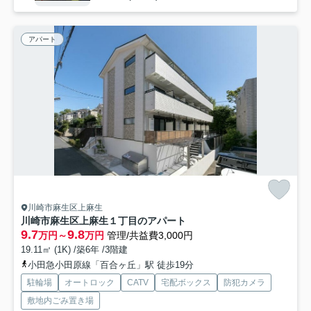
アパート
川崎市麻生区上麻生
川崎市麻生区上麻生１丁目のアパート
9.7
9.8
万円～
万円
管理/共益費3,000円
19.11㎡ (1K) /築6年 /3階建
小田急小田原線「百合ヶ丘」駅 徒歩19分
駐輪場
オートロック
CATV
宅配ボックス
防犯カメラ
敷地内ごみ置き場