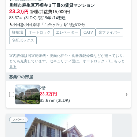
川崎市麻生区万福寺３丁目の賃貸マンション
23.3
万円
管理/共益費15,000円
83.67㎡ (3LDK) /築19年 /14階建
小田急小田原線「百合ヶ丘」駅 徒歩12分
駐輪場
オートロック
エレベーター
CATV
光ファイバー
宅配ボックス
室内設備は浴室乾燥機・洗面化粧台・食器洗乾燥機などが揃っており、
とても充実しています。セキュリティ面は、オートロック・T...
もっと
見る
募集中の部屋
2階
23.3万円
83.67㎡ (3LDK)
アパート