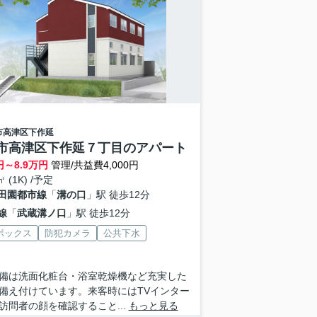
市高津区
下作延
市高津区下作延７丁目のアパート
円～
8.9
万円
管理/共益費4,000円
㎡ (1K) /予定
田園都市線
「
溝の口
」駅 徒歩12分
線
「
武蔵溝ノ口
」駅 徒歩12分
ボックス
防犯カメラ
公共下水
備は洗面化粧台・浴室乾燥機など充実した
備え付けています。来客時にはTVインター
訪問者の顔を確認すること...
もっと見る