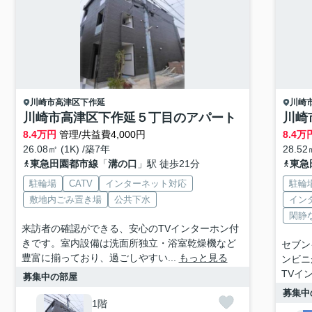
川崎市高津区
下作延
川崎
川崎市高津区下作延５丁目のアパート
川崎
8.4
万円
管理/共益費4,000円
8.4
万
26.08㎡ (1K) /築7年
28.52
東急田園都市線
「
溝の口
」駅 徒歩21分
東急
駐輪場
CATV
インターネット対応
駐輪
敷地内ごみ置き場
公共下水
イン
閑静
来訪者の確認ができる、安心のTVインターホン付
きです。室内設備は洗面所独立・浴室乾燥機など
セブン
豊富に揃っており、過ごしやすい...
もっと見る
ンビニ
TVイ
募集中の部屋
募集中
1階