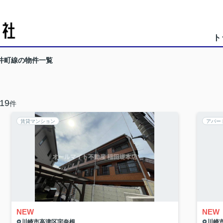
ト
井町線の物件一覧
19
件
賃貸マンション
アパー
NEW
NEW
川崎市高津区
宇奈根
川崎