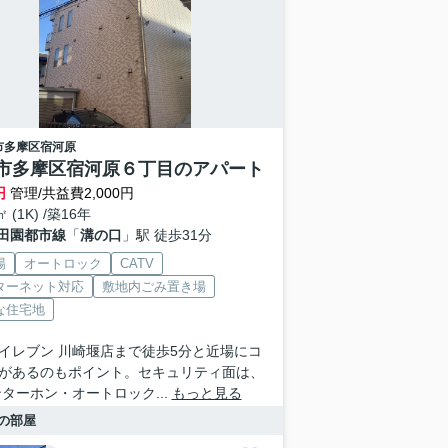
市多摩区
宿河原
市多摩区宿河原６丁目のアパート
円
管理/共益費2,000円
㎡ (1K) /築16年
田園都市線
「
溝の口
」駅 徒歩31分
場
オートロック
CATV
ターネット対応
敷地内ごみ置き場
な住宅地
イレブン 川崎堰店まで徒歩5分と近場にコ
があるのもポイント。セキュリティ面は、
ンターホン・オートロック...
もっと見る
の部屋