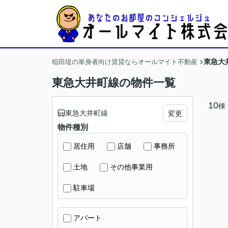
東急大
稲田堤の単身者向け賃貸ならオールマイト不動産
東急大井町線の物件一覧
10
棟
東急大井町線
変更
物件種別
居住用
店舗
事務所
土地
その他事業用
駐車場
アパート