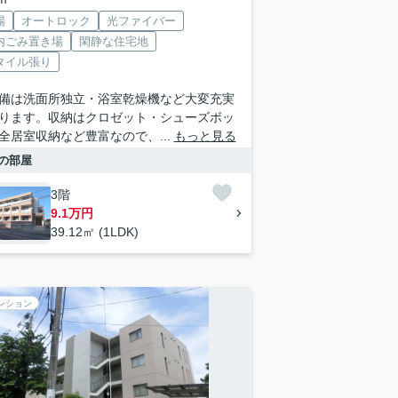
場
オートロック
光ファイバー
内ごみ置き場
閑静な住宅地
タイル張り
備は洗面所独立・浴室乾燥機など大変充実
ります。収納はクロゼット・シューズボッ
全居室収納など豊富なので、...
もっと見る
の部屋
3階
9.1万円
39.12㎡ (1LDK)
ンション