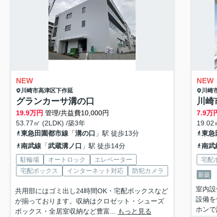
NEW
NEW
川崎市高津区
下作延
川崎
グランカーサ溝の口
川崎
19.9
万円
管理/共益費10,000円
7.9
万
53.77㎡ (2LDK) /築3年
19.02
東急田園都市線
「
溝の口
」駅 徒歩13分
東急
南武線
「
武蔵溝ノ口
」駅 徒歩14分
南武
駐輪場
オートロック
エレベーター
宅配
宅配ボックス
インターネット対応
防犯カメラ
新築
室内設
共用部にはゴミ出し24時間OK・宅配ボックスなど
設備を
が揃っております。収納はクロゼット・シューズ
ホンで
ボックス・全居室収納など豊富...
もっと見る