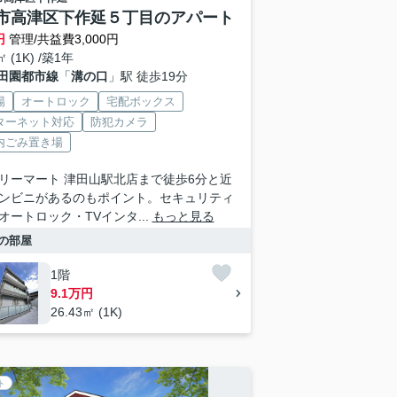
市高津区下作延５丁目のアパート
円
管理/共益費3,000円
㎡ (1K) /築1年
田園都市線
「
溝の口
」駅 徒歩19分
場
オートロック
宅配ボックス
ターネット対応
防犯カメラ
内ごみ置き場
リーマート 津田山駅北店まで徒歩6分と近
ンビニがあるのもポイント。セキュリティ
オートロック・TVインタ...
もっと見る
の部屋
1階
9.1万円
26.43㎡ (1K)
ト