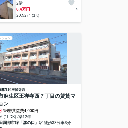
2階
8.4万円
28.52㎡ (1K)
ンション
市麻生区
王禅寺西
市麻生区王禅寺西７丁目の賃貸マ
ョン
円
管理/共益費4,000円
㎡ (1LDK) /築12年
田園都市線
「
溝の口
」駅 徒歩33分車6分
m