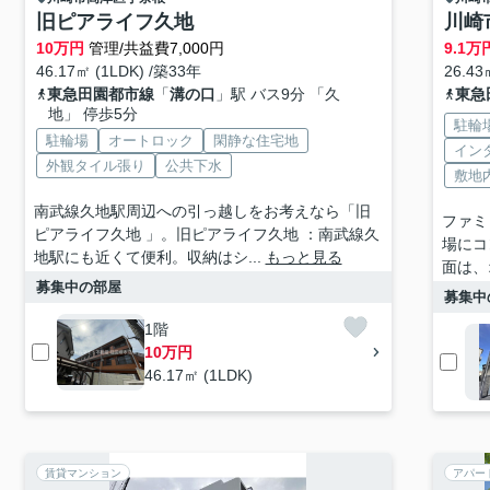
旧ピアライフ久地
川崎
10
万円
管理/共益費7,000円
9.1
万
46.17㎡ (1LDK) /築33年
26.43
東急田園都市線
「
溝の口
」駅 バス9分 「久
東急
地」 停歩5分
駐輪
駐輪場
オートロック
閑静な住宅地
イン
外観タイル張り
公共下水
敷地
南武線久地駅周辺への引っ越しをお考えなら「旧
ファミ
ピアライフ久地 」。旧ピアライフ久地 ：南武線久
場にコ
地駅にも近くて便利。収納はシ...
もっと見る
面は、
募集中の部屋
募集中
1階
10万円
46.17㎡ (1LDK)
賃貸マンション
アパー