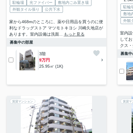
駐輪場
光ファイバー
敷地内ごみ置き場
駐輪
外観タイル張り
公共下水
敷地
外観
家から468mのところに、薬や日用品を買うのに便
利なドラッグストア マツモトキヨシ 川崎久地店が
室内設
あります。室内設備は洗面...
もっと見る
してお
募集中の部屋
クス・
3階
募集中
9万円
25.95㎡ (1K)
賃貸マンション
賃貸マ