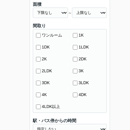
面積
～
間取り
ワンルーム
1K
1DK
1LDK
2K
2DK
2LDK
3K
3DK
3LDK
4K
4DK
4LDK以上
駅・バス停からの時間