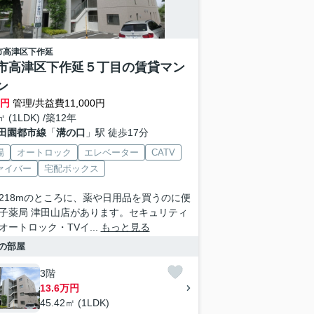
市高津区
下作延
市高津区下作延５丁目の賃貸マン
ン
万円
管理/共益費11,000円
㎡ (1LDK) /築12年
田園都市線
「
溝の口
」駅 徒歩17分
場
オートロック
エレベーター
CATV
ァイバー
宅配ボックス
218mのところに、薬や日用品を買うのに便
子薬局 津田山店があります。セキュリティ
オートロック・TVイ...
もっと見る
の部屋
3階
13.6万円
45.42㎡ (1LDK)