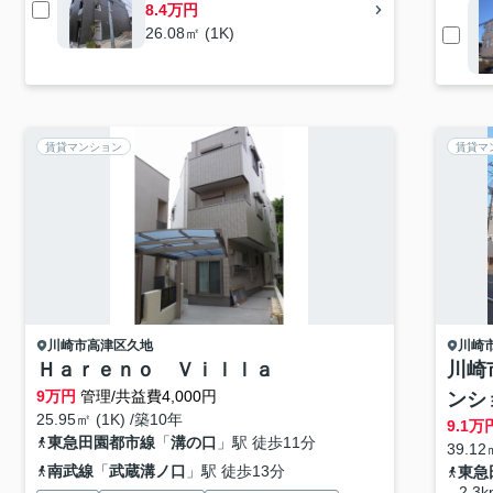
8.4万円
26.08㎡ (1K)
賃貸マンション
賃貸マ
川崎市高津区
久地
川崎
Ｈａｒｅｎｏ Ｖｉｌｌａ
川崎
9
万円
管理/共益費4,000円
ンシ
25.95㎡ (1K) /築10年
9.1
万
東急田園都市線
「
溝の口
」駅 徒歩11分
39.12
南武線
「
武蔵溝ノ口
」駅 徒歩13分
東急
2.3k