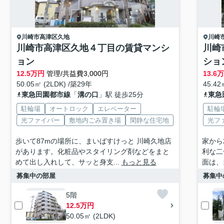
川崎市高津区
久地
川崎
川崎市高津区久地４丁目の賃貸マンシ
川崎
ョン
ショ
12.5
万円
管理/共益費3,000円
13.6
50.05㎡ (2LDK) /築29年
45.42
東急田園都市線
「
溝の口
」駅 徒歩25分
東急
駐輪場
オートロック
エレベーター
駐輪
光ファイバー
敷地内ごみ置き場
閑静な住宅地
光フ
歩いて87mの場所に、まいばすけっと 川崎久地店
家から
があります。化粧品やスタイリング剤などをまと
利な二
めて出し入れして、サッと身支...
もっと見る
面は、
募集中の部屋
募集中
5階
12.5万円
50.05㎡ (2LDK)