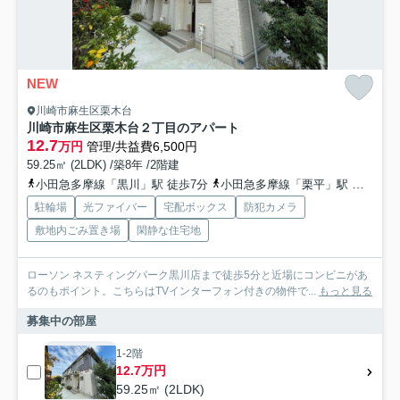
NEW
川崎市麻生区栗木台
川崎市麻生区栗木台２丁目のアパート
12.7
万円
管理/共益費6,500円
59.25㎡ (2LDK) /築8年 /2階建
小田急多摩線「黒川」駅 徒歩7分
小田急多摩線「栗平」駅 徒歩13分
駐輪場
光ファイバー
宅配ボックス
防犯カメラ
敷地内ごみ置き場
閑静な住宅地
ローソン ネスティングパーク黒川店まで徒歩5分と近場にコンビニがあ
るのもポイント。こちらはTVインターフォン付きの物件で...
もっと見る
募集中の部屋
1-2階
12.7万円
59.25㎡ (2LDK)