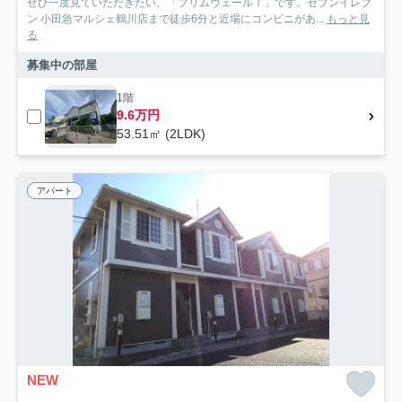
ぜひ一度見ていただきたい、「プリムヴェールⅠ」です。セブンイレブ
ン 小田急マルシェ鶴川店まで徒歩6分と近場にコンビニがあ...
もっと見
る
募集中の部屋
1階
9.6万円
53.51㎡ (2LDK)
アパート
NEW