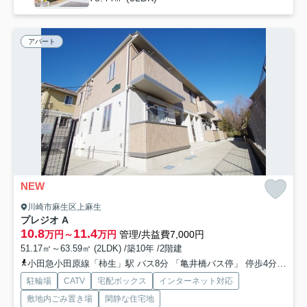
アパート
NEW
川崎市麻生区上麻生
プレジオ A
10.8
11.4
万円～
万円
管理/共益費7,000円
51.17㎡～63.59㎡ (2LDK) /築10年 /2階建
小田急小田原線「柿生」駅 バス8分 「亀井橋バス停」 停歩4分
東急
駐輪場
CATV
宅配ボックス
インターネット対応
敷地内ごみ置き場
閑静な住宅地