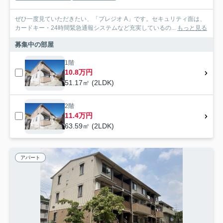
ぜひ一度見ていただきたい、「プレジオ A」です。セキュリティ面は、
カードキー・24時間緊急通報システムなど充実しているの...
もっと見る
募集中の部屋
1階
10.8万円
51.17㎡ (2LDK)
2階
11.4万円
63.59㎡ (2LDK)
アパート