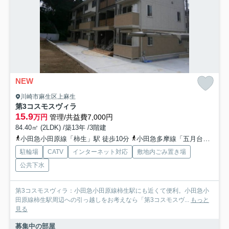
NEW
川崎市麻生区上麻生
第3コスモスヴィラ
15.9
万円
管理/共益費7,000円
84.40㎡ (2LDK) /築13年 /3階建
小田急小田原線「柿生」駅 徒歩10分
小田急多摩線「五月台」駅 徒歩15分
駐輪場
CATV
インターネット対応
敷地内ごみ置き場
公共下水
第3コスモスヴィラ：小田急小田原線柿生駅にも近くて便利。小田急小
田原線柿生駅周辺への引っ越しをお考えなら「第3コスモスヴ...
もっと
見る
募集中の部屋