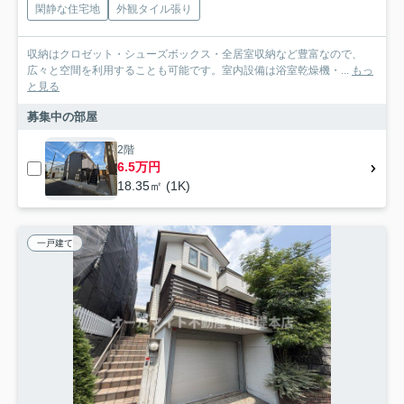
閑静な住宅地
外観タイル張り
収納はクロゼット・シューズボックス・全居室収納など豊富なので、
広々と空間を利用することも可能です。室内設備は浴室乾燥機・...
もっ
と見る
募集中の部屋
2階
6.5万円
18.35㎡ (1K)
一戸建て