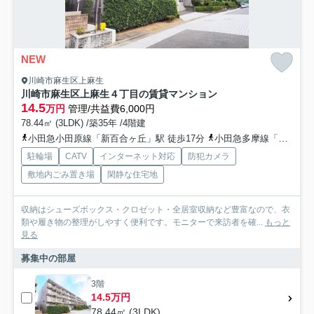
NEW
川崎市麻生区上麻生
川崎市麻生区上麻生４丁目の賃貸マンション
14.5
万円
管理/共益費6,000円
78.44㎡ (3LDK) /築35年 /4階建
小田急小田原線「新百合ヶ丘」駅 徒歩17分
小田急多摩線「五月台」駅 徒歩21分
駐輪場
CATV
インターネット対応
防犯カメラ
敷地内ごみ置き場
閑静な住宅地
収納はシューズボックス・クロゼット・全居室収納など豊富なので、衣
類や履き物の整理がしやすく便利です。モニターで来訪者を確...
もっと
見る
募集中の部屋
3階
14.5万円
78.44㎡ (3LDK)