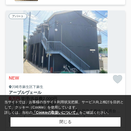
アパート
NEW
川崎市麻生区下麻生
アーブルヴェール
6
万円
管理/共益費2,000円
当サイトでは、お客様の当サイト利用状況把握、サービス向上検討を目的と
21.45㎡ (1K) /築14年 /2階建
して、クッキー（Cookie）を使用しています。
小田急小田原線「柿生」駅 徒歩21分
小田急多摩線「五月台」駅 徒歩40分
詳しくは、当社の
「Cookieの取扱いについて」
をご確認ください。
駐輪場
敷地内ごみ置き場
閑静な住宅地
公共下水
閉じる