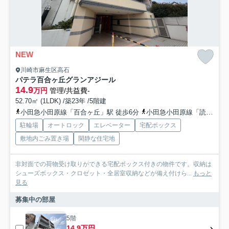
NEW
川崎市麻生区高石
パテラ百合ヶ丘グランアジール
14.9
万円
管理/共益費-
52.70㎡ (1LDK) /築23年 /5階建
小田急小田原線「百合ヶ丘」駅 徒歩6分
小田急小田原線「読売ランド前」駅 徒歩18分
駐輪場
オートロック
エレベーター
宅配ボックス
敷地内ごみ置き場
閑静な住宅地
非対面での荷物受け取りができる宅配ボックス付きの物件です。収納は
シューズボックス・クロゼット・全居室収納などが備え付けら...
もっと
見る
募集中の部屋
5階
14.9万円