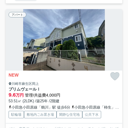
アパート
NEW
川崎市麻生区岡上
プリムヴェールⅠ
9.6
万円
管理/共益費4,000円
53.51㎡ (2LDK) /築25年 /2階建
小田急小田原線「鶴川」駅 徒歩6分
小田急小田原線「柿生」駅 徒歩29分
駐輪場
敷地内ごみ置き場
閑静な住宅地
公共下水