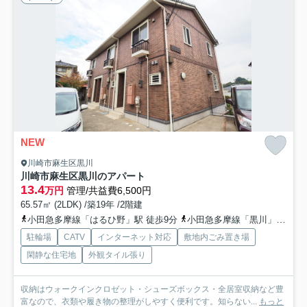
NEW
川崎市麻生区黒川
川崎市麻生区黒川のアパート
13.4
万円
管理/共益費6,500円
65.57㎡ (2LDK) /築19年 /2階建
小田急多摩線「はるひ野」駅 徒歩9分
小田急多摩線「黒川」駅 徒歩12分
駐輪場
CATV
インターネット対応
敷地内ごみ置き場
閑静な住宅地
外観タイル張り
収納はウォークインクロゼット・シューズボックス・全居室収納など豊
富なので、衣類や履き物の整理がしやすく便利です。知らない...
もっと