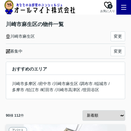
0
お気に入り
川崎市麻生区の物件一覧
川崎市麻生区
変更
募集中
変更
おすすめのエリア
川崎市多摩区
/
府中市
/
川崎市麻生区
/
調布市
/
稲城市
/
多摩市
/
狛江市
/
町田市
/
川崎市高津区
/
世田谷区
90
棟
112
件
アパート