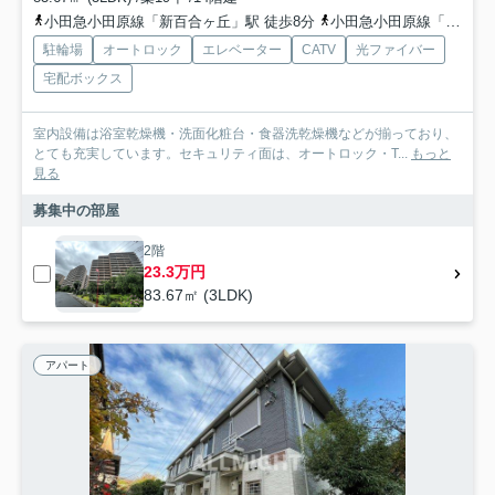
小田急小田原線「新百合ヶ丘」駅 徒歩8分
小田急小田原線「百合ヶ丘」駅 徒歩12分
駐輪場
オートロック
エレベーター
CATV
光ファイバー
宅配ボックス
室内設備は浴室乾燥機・洗面化粧台・食器洗乾燥機などが揃っており、
とても充実しています。セキュリティ面は、オートロック・T...
もっと
見る
募集中の部屋
2階
23.3万円
83.67㎡ (3LDK)
アパート