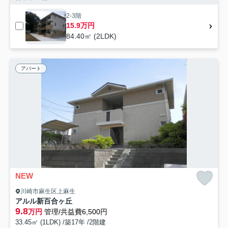
2-3階
15.9万円
84.40㎡ (2LDK)
アパート
NEW
川崎市麻生区上麻生
アルル新百合ヶ丘
9.8
万円
管理/共益費6,500円
33.45㎡ (1LDK) /築17年 /2階建