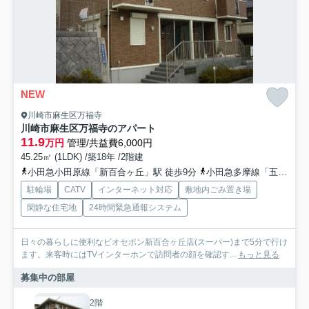
NEW
川崎市麻生区万福寺
川崎市麻生区万福寺のアパート
11.9
万円
管理/共益費6,000円
45.25㎡ (1LDK) /築18年 /2階建
小田急小田原線「新百合ヶ丘」駅 徒歩9分
小田急多摩線「五月台」駅 徒歩18分
駐輪場
CATV
インターネット対応
敷地内ごみ置き場
閑静な住宅地
24時間緊急通報システム
日々の暮らしに便利なビオセボン新百合ヶ丘店(スーパー)まで5分で行け
ます。来客時にはTVインターホンで訪問者の顔を確認す...
もっと見る
募集中の部屋
2階