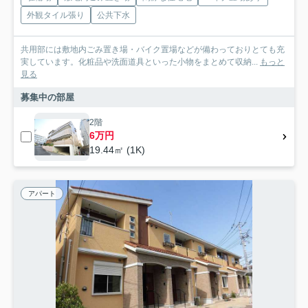
外観タイル張り
公共下水
共用部には敷地内ごみ置き場・バイク置場などが備わっておりとても充
実しています。化粧品や洗面道具といった小物をまとめて収納...
もっと
見る
募集中の部屋
2階
6万円
19.44㎡ (1K)
アパート