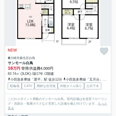
NEW
川崎市麻生区白鳥
サンモール白鳥
16
万円
管理/共益費4,000円
83.74㎡ (3LDK) /築17年 /2階建
小田急多摩線「栗平」駅 徒歩12分
小田急多摩線「五月台」駅 徒歩12分
駐輪場
CATV
閑静な住宅地
外観タイル張り
公共下水
こだわりポイント満載のサンモール白鳥。室内設備は全居室フローリン
グ・洗面台・複層ガラスなど充実した設備を備え付けています...
もっと
見る