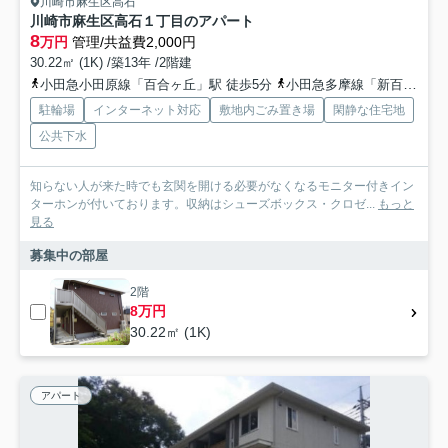
川崎市麻生区高石
川崎市麻生区高石１丁目のアパート
8
万円
管理/共益費2,000円
30.22㎡ (1K) /築13年 /2階建
小田急小田原線「百合ヶ丘」駅 徒歩5分
小田急多摩線「新百合ヶ丘」駅 徒歩16分
駐輪場
インターネット対応
敷地内ごみ置き場
閑静な住宅地
公共下水
知らない人が来た時でも玄関を開ける必要がなくなるモニター付きイン
ターホンが付いております。収納はシューズボックス・クロゼ...
もっと
見る
募集中の部屋
2階
8万円
30.22㎡ (1K)
アパート