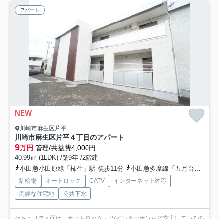
アパート
NEW
川崎市麻生区片平
川崎市麻生区片平４丁目のアパート
9
万円
管理/共益費4,000円
40.99㎡ (1LDK) /築9年 /2階建
小田急小田原線「柿生」駅 徒歩11分
小田急多摩線「五月台」駅 徒歩13分
駐輪場
オートロック
CATV
インターネット対応
閑静な住宅地
公共下水
セキュリティ面は、オートロック・TVインターホンなど充実しているの