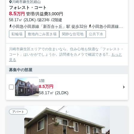
川崎市麻生区細山
フォレスト・コート
8.5
万円
管理/共益費3,000円
58.17㎡ (2LDK) /築23年 /2階建
小田急小田原線「新百合ヶ丘」駅 徒歩32分
小田急小田原線「百合ヶ丘」駅 徒歩23分
駐輪場
敷地内ごみ置き場
閑静な住宅地
公共下水
川崎市麻生区エリアでの住まいなら、住み心地も快適な「フォレスト・
コート」はいかがでしょうか。訪問者をカメラで確認できるT...
もっと
見る
募集中の部屋
1階
8.5万円
58.17㎡ (2LDK)
アパート