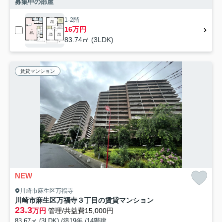
募集中の部屋
1-2階
16万円
83.74㎡ (3LDK)
賃貸マンション
NEW
川崎市麻生区万福寺
川崎市麻生区万福寺３丁目の賃貸マンション
23.3
万円
管理/共益費15,000円
83.67㎡ (3LDK) /築19年 /14階建