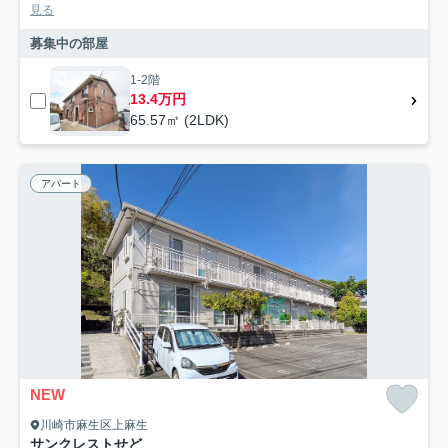
見る
募集中の部屋
1-2階
13.4万円
65.57㎡ (2LDK)
アパート
NEW
川崎市麻生区上麻生
サンクレストせど