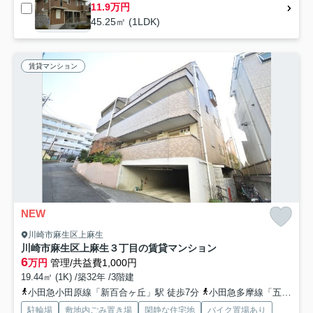
11.9万円
45.25㎡ (1LDK)
賃貸マンション
NEW
川崎市麻生区上麻生
川崎市麻生区上麻生３丁目の賃貸マンション
6
万円
管理/共益費1,000円
19.44㎡ (1K) /築32年 /3階建
小田急小田原線「新百合ヶ丘」駅 徒歩7分
小田急多摩線「五月台」駅 徒歩14分
駐輪場
敷地内ごみ置き場
閑静な住宅地
バイク置場あり