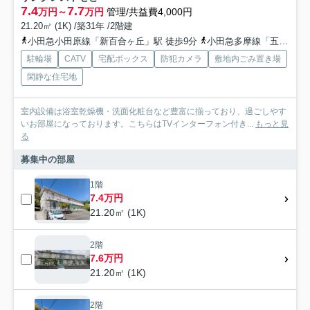
7.4
7.7
万円～
万円
管理/共益費4,000円
21.20㎡ (1K) /築31年 /2階建
小田急小田原線「新百合ヶ丘」駅 徒歩9分
小田急多摩線「五月台」駅 徒歩20分
駐輪場
CATV
宅配ボックス
防犯カメラ
敷地内ごみ置き場
閑静な住宅地
室内設備は浴室乾燥機・洗面化粧台など豊富に揃っており、過ごしやす
いお部屋になっております。こちらはTVインターフォン付き...
もっと見
る
募集中の部屋
1階
7.4万円
21.20㎡ (1K)
2階
7.6万円
21.20㎡ (1K)
2階