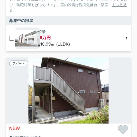
で、防犯対策もばっちりです。室内設備は洗面化粧台・浴室...
もっと見
る
募集中の部屋
2階
9万円
40.99㎡ (1LDK)
アパート
NEW