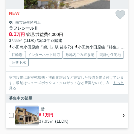
NEW
川崎市麻生区岡上
ラフレシールⅡ
8.1
万円
管理/共益費4,000円
37.93㎡ (1LDK) /築13年 /2階建
小田急小田原線「鶴川」駅 徒歩7分
小田急小田原線「柿生」駅 徒歩17分
駐輪場
インターネット対応
敷地内ごみ置き場
閑静な住宅地
公共下水
室内設備は浴室乾燥機・洗面化粧台など充実した設備を備え付けていま
す。収納はシューズボックス・クロゼットなど豊富なので、衣...
もっと
見る
募集中の部屋
1階
8.1万円
37.93㎡ (1LDK)