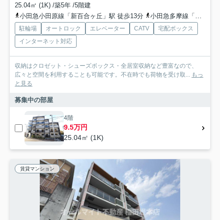
25.04㎡ (1K) /築5年 /5階建
小田急小田原線「新百合ヶ丘」駅 徒歩13分
小田急多摩線「新百合ヶ丘」駅 徒歩13分
駐輪場
オートロック
エレベーター
CATV
宅配ボックス
インターネット対応
収納はクロゼット・シューズボックス・全居室収納など豊富なので、
広々と空間を利用することも可能です。不在時でも荷物を受け取...
もっ
と見る
募集中の部屋
4階
9.5万円
25.04㎡ (1K)
賃貸マンション