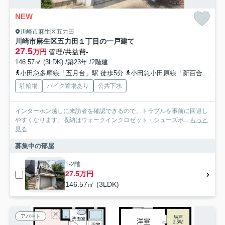
NEW
川崎市麻生区五力田
川崎市麻生区五力田１丁目の一戸建て
27.5
万円
管理/共益費-
146.57㎡ (3LDK) /築23年 /2階建
小田急多摩線「五月台」駅 徒歩5分
小田急小田原線「新百合ヶ丘」駅 徒歩20分
駐輪場
バイク置場あり
公共下水
インターホン越しに来訪者を確認できるので、トラブルを事前に回避し
やすくなります。収納はウォークインクロゼット・シューズボ...
もっと
見る
募集中の部屋
1-2階
27.5万円
146.57㎡ (3LDK)
アパート