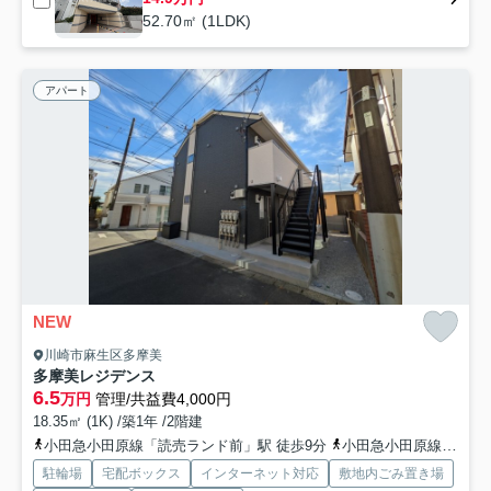
52.70㎡ (1LDK)
アパート
NEW
川崎市麻生区多摩美
多摩美レジデンス
6.5
万円
管理/共益費4,000円
18.35㎡ (1K) /築1年 /2階建
小田急小田原線「読売ランド前」駅 徒歩9分
小田急小田原線「百合ヶ丘」駅 徒歩17分
駐輪場
宅配ボックス
インターネット対応
敷地内ごみ置き場