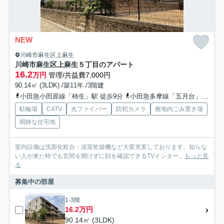
NEW
川崎市麻生区上麻生
川崎市麻生区上麻生５丁目のアパート
16.2
万円
管理/共益費7,000円
90.14㎡ (3LDK) /築11年 /3階建
小田急小田原線「柿生」駅 徒歩9分
小田急多摩線「五月台」駅 徒歩16分
駐輪場
CATV
光ファイバー
防犯カメラ
敷地内ごみ置き場
閑静な住宅地
室内設備は洗面化粧台・浴室乾燥機など大変充実しております。知らな
い人が来た時でも玄関を開けずに顔を確認できるTVインター...
もっと見
る
募集中の部屋
1-3階
16.2万円
90.14㎡ (3LDK)