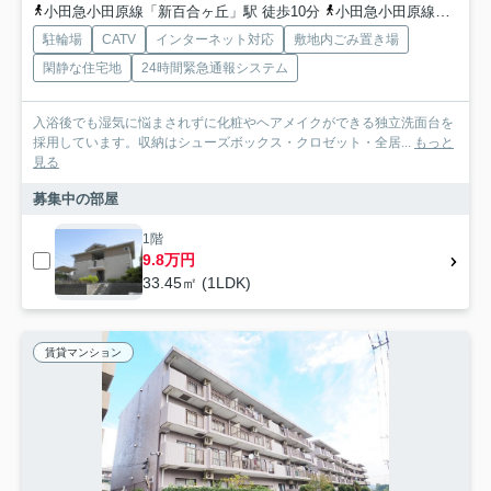
小田急小田原線「新百合ヶ丘」駅 徒歩10分
小田急小田原線「柿生」駅 徒歩15分
駐輪場
CATV
インターネット対応
敷地内ごみ置き場
閑静な住宅地
24時間緊急通報システム
入浴後でも湿気に悩まされずに化粧やヘアメイクができる独立洗面台を
採用しています。収納はシューズボックス・クロゼット・全居...
もっと
見る
募集中の部屋
1階
9.8万円
33.45㎡ (1LDK)
賃貸マンション