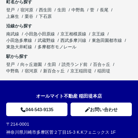
町名から探す
登戸
宿河原
西生田
生田
中野島
菅
長尾
上麻生
栗谷
下石原
沿線から探す
南武線
小田急小田原線
京王相模原線
京王線
小田急多摩線
武蔵野線
西武多摩川線
東急田園都市線
東急大井町線
多摩都市モノレール
駅から探す
登戸
向ヶ丘遊園
生田
読売ランド前
百合ヶ丘
中野島
宿河原
新百合ヶ丘
京王稲田堤
稲田堤
オールマイト不動産 稲田堤本店
044-543-9135
お問い合わせ
〒214-0001
神奈川県川崎市多摩区菅２丁目15-3 K.Kフェニックス 1F