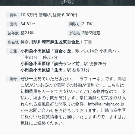
【外観】
10.6万円 管理/共益費 6,000円
賃料
64.81㎡
2LDK
面積
間取り
築21年
2階/2階建
築年数
所在階
神奈川県
川崎市麻生区
東百合丘
１丁目
所在地
小田急小田原線
「
百合ヶ丘
」駅 バス14分 小田急バス
交通
「中の台」 停歩7分
小田急小田原線
「
読売ランド前
」駅 徒歩25分
小田急小田原線
「
生田
」駅 徒歩31分
ぜひ一度見ていただきたい、「ラフィーネ」です。周辺
備考
に駅が2つあるので電車での移動が便利です。こちらは
初期費用をカードでお支払いいただける物件なので、支
払い手続きの手間が省けます。常に新鮮な空気を取り入
れられる通風良好な間取りの物件。info@allmight.co.jp
からお問い合わせをお待ちしております。川崎市麻生区
に根付いた賃貸情報をお届けいたしますので、まずはお
気軽にご連絡ください。