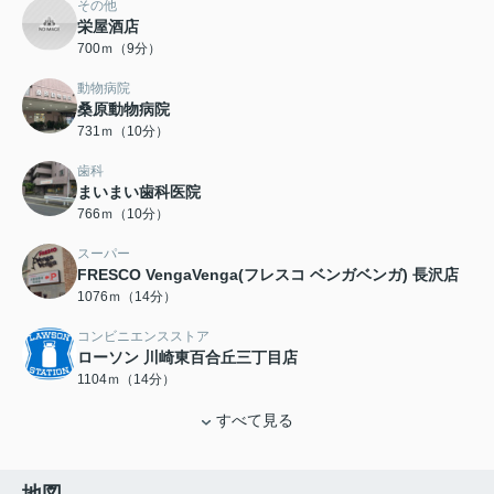
その他
栄屋酒店
700ｍ（9分）
動物病院
桑原動物病院
731ｍ（10分）
歯科
まいまい歯科医院
766ｍ（10分）
スーパー
FRESCO VengaVenga(フレスコ ベンガベンガ) 長沢店
1076ｍ（14分）
コンビニエンスストア
ローソン 川崎東百合丘三丁目店
1104ｍ（14分）
すべて見る