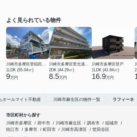
よく見られている物件
川崎市多摩区菅稲田堤２丁目
川崎市多摩区菅北浦２丁目
川崎市多摩区登戸
1LDK (55.04㎡)
2DK (44.29㎡)
1LDK (41.84㎡)
2
9
8.5
16.9
万円
万円
万円
らオールマイト不動産
川崎市麻生区の物件一覧
ラフィーネ
市区町村から探す
川崎市多摩区
府中市
川崎市麻生区
調布市
稲城市
狛江市
多摩市
町田市
川崎市高津区
世田谷区