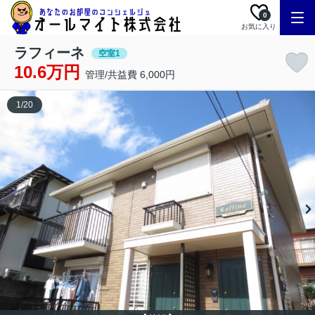
0
お気に入り
ラフィーネ
空室1
10.6万円
管理/共益費 6,000円
1
/
20