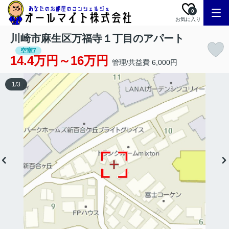
0
お気に入り
川崎市麻生区万福寺１丁目のアパート
空室7
14.4万円～16万円
管理/共益費 6,000円
1
/
3