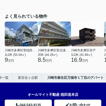
よく見られている物件
川崎市多摩区菅稲田堤２丁目
川崎市多摩区菅北浦２丁目
川崎市多摩区登戸
1LDK (55.04㎡)
2DK (44.29㎡)
1LDK (41.84㎡)
2
9
8.5
16.9
万円
万円
万円
件一覧
新百合ヶ丘駅
川崎市麻生区万福寺１丁目のアパート
オールマイト不動産 稲田堤本店
044-543-9135
お問い合わせ