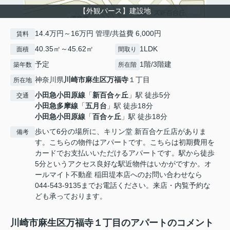
【外観パース】建設地
14.4万円～16万円 管理/共益費 6,000円
賃料
40.35㎡～45.62㎡
1LDK
面積
間取り
予定
1階/3階建
築年数
所在階
神奈川県
川崎市麻生区
万福寺
１丁目
所在地
小田急小田原線
「
新百合ヶ丘
」駅 徒歩5分
交通
小田急多摩線
「
五月台
」駅 徒歩18分
小田急小田原線
「
百合ヶ丘
」駅 徒歩18分
歩いて6分の場所に、キリン堂 新百合ケ丘店がありま
備考
す。こちらの物件はアパートです。こちらは初期費用を
カードでお支払いいただけるアパートです。駅から徒歩
5分というアクセス良好な駅近物件はいかがですか。オ
ールマイト不動産 稲田堤本店へのお問い合わせなら
044-543-9135までお電話ください。来店・内覧予約な
ども承っております。
川崎市麻生区万福寺１丁目のアパートのコメント