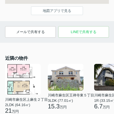
地図アプリで見る
メールで共有する
LINEで共有する
近隣の物件
川崎市麻生区王禅寺東５丁目
川崎市麻生
川崎市麻生区上麻生２丁目
3LDK (77.01㎡)
1R (33.15㎡
2LDK (64.16㎡)
15.3
6.7
万円
万円
21
万円