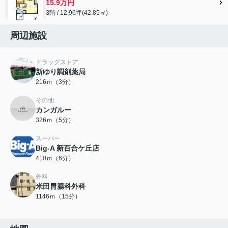
15.9万円
3階 / 12.96坪(42.85㎡)
周辺施設
ドラッグストア
新ゆり調剤薬局
216ｍ（3分）
その他
カンガルー
326ｍ（5分）
スーパー
Big-A 新百合ケ丘店
410ｍ（6分）
外科
米田胃腸科外科
1146ｍ（15分）