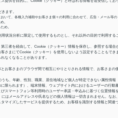
ス提供を目的に、Cookie（クッキー）と呼ばれる情報を送受信してお
だきます。
において、各種入力補助やお客さま個々の利用に合わせて、広告・メール等の
ため。
るため。
供と利用状況分析に限定して使用するものとし、それ以外の目的で利用する
第三者を経由して、Cookie（クッキー）情報を保存し、参照する場合
客さまにてCookie（クッキー）を使用しないよう設定することもでき
られなくなることがあります。
バとお客さまのブラウザ間で相互にやりとりされる情報で、お客さまの
情報のうち、年齢、性別、職業、居住地域など個人が特定できない属性情報
のに限られます）、端末情報、ウェブサイト内におけるユーザーの行動
よびスマートフォン等利用時のユーザー承諾・申込みに基づく位置情報
キー）にはメールアドレスや氏名などの個人情報は一切含まれません。なお
スタマイズしたサービスを提供するため、お客様を識別する情報と関連