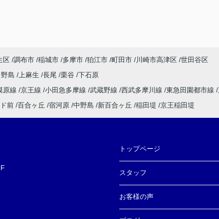
生区
調布市
稲城市
多摩市
狛江市
町田市
川崎市高津区
世田谷区
中野島
上麻生
長尾
栗谷
下石原
模原線
京王線
小田急多摩線
武蔵野線
西武多摩川線
東急田園都市線
ド前
百合ヶ丘
宿河原
中野島
新百合ヶ丘
稲田堤
京王稲田堤
トップページ
F
スタッフ
お客様の声