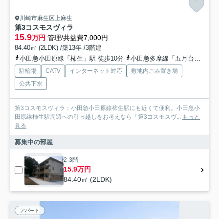
川崎市麻生区上麻生
第3コスモスヴィラ
15.9
万円
管理/共益費7,000円
84.40㎡ (2LDK) /築13年 /3階建
小田急小田原線「柿生」駅 徒歩10分
小田急多摩線「五月台」駅 徒歩15分
駐輪場
CATV
インターネット対応
敷地内ごみ置き場
公共下水
第3コスモスヴィラ：小田急小田原線柿生駅にも近くて便利。小田急小
田原線柿生駅周辺への引っ越しをお考えなら「第3コスモスヴ...
もっと
見る
募集中の部屋
2-3階
15.9万円
84.40㎡ (2LDK)
アパート