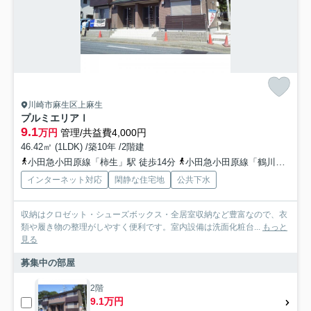
川崎市麻生区上麻生
プルミエリアⅠ
9.1
万円
管理/共益費4,000円
46.42㎡ (1LDK) /築10年 /2階建
小田急小田原線「柿生」駅 徒歩14分
小田急小田原線「鶴川」駅 徒歩30分
インターネット対応
閑静な住宅地
公共下水
収納はクロゼット・シューズボックス・全居室収納など豊富なので、衣
類や履き物の整理がしやすく便利です。室内設備は洗面化粧台...
もっと
見る
募集中の部屋
2階
9.1万円