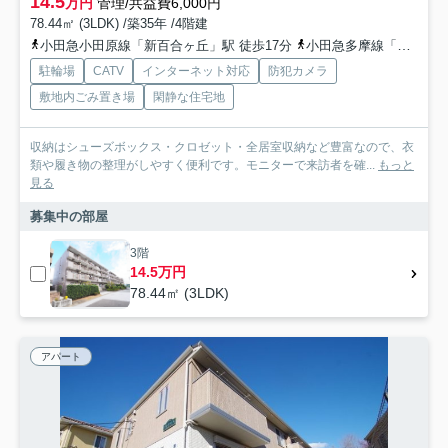
14.5
万円
管理/共益費6,000円
78.44㎡ (3LDK) /築35年 /4階建
小田急小田原線「新百合ヶ丘」駅 徒歩17分
小田急多摩線「五月台」駅 徒歩21分
駐輪場
CATV
インターネット対応
防犯カメラ
敷地内ごみ置き場
閑静な住宅地
収納はシューズボックス・クロゼット・全居室収納など豊富なので、衣
類や履き物の整理がしやすく便利です。モニターで来訪者を確...
もっと
見る
募集中の部屋
3階
14.5万円
78.44㎡ (3LDK)
アパート