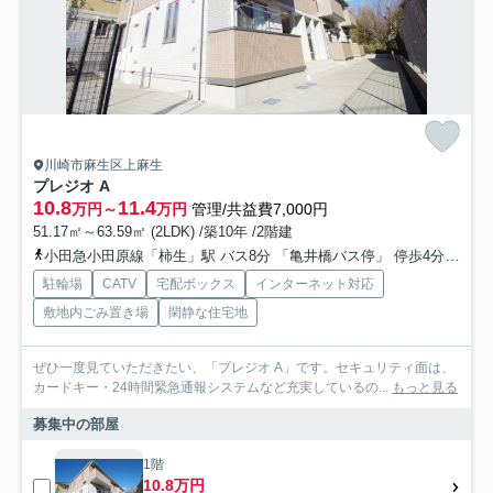
川崎市麻生区上麻生
プレジオ A
10.8
11.4
万円～
万円
管理/共益費7,000円
51.17㎡～63.59㎡ (2LDK) /築10年 /2階建
小田急小田原線「柿生」駅 バス8分 「亀井橋バス停」 停歩4分
東急
駐輪場
CATV
宅配ボックス
インターネット対応
敷地内ごみ置き場
閑静な住宅地
ぜひ一度見ていただきたい、「プレジオ A」です。セキュリティ面は、
カードキー・24時間緊急通報システムなど充実しているの...
もっと見る
募集中の部屋
1階
10.8万円