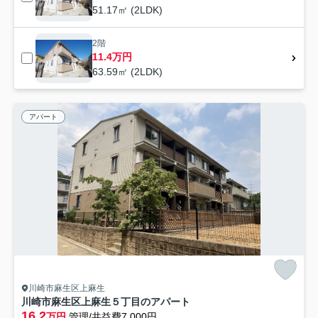
51.17㎡ (2LDK)
2階
11.4万円
63.59㎡ (2LDK)
アパート
川崎市麻生区上麻生
川崎市麻生区上麻生５丁目のアパート
16.2
万円
管理/共益費7,000円