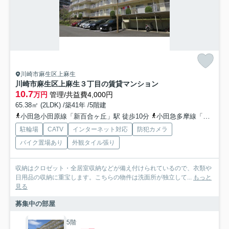
川崎市麻生区上麻生
川崎市麻生区上麻生３丁目の賃貸マンション
10.7
万円
管理/共益費4,000円
65.38㎡ (2LDK) /築41年 /5階建
小田急小田原線「新百合ヶ丘」駅 徒歩10分
小田急多摩線「五月台」駅 徒歩16分
駐輪場
CATV
インターネット対応
防犯カメラ
バイク置場あり
外観タイル張り
収納はクロゼット・全居室収納などが備え付けられているので、衣類や
日用品の収納に重宝します。こちらの物件は洗面所が独立して...
もっと
見る
募集中の部屋
5階