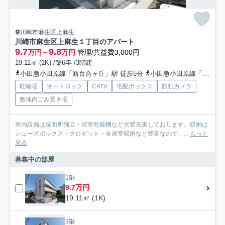
川崎市麻生区上麻生
川崎市麻生区上麻生１丁目のアパート
9.7
9.8
万円～
万円
管理/共益費3,000円
19.11㎡ (1K) /築6年 /3階建
小田急小田原線「新百合ヶ丘」駅 徒歩5分
小田急小田原線「百合ヶ丘」駅 徒歩19分
駐輪場
オートロック
CATV
宅配ボックス
防犯カメラ
敷地内ごみ置き場
室内設備は洗面所独立・浴室乾燥機など大変充実しております。収納は
シューズボックス・クロゼット・全居室収納など豊富なので、...
もっと
見る
募集中の部屋
1階
9.7万円
19.11㎡ (1K)
3階