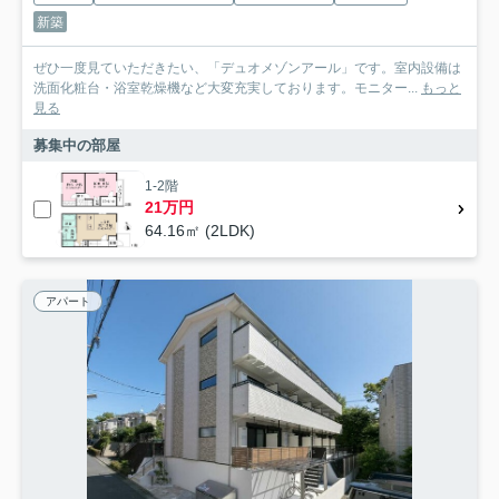
新築
ぜひ一度見ていただきたい、「デュオメゾンアール」です。室内設備は
洗面化粧台・浴室乾燥機など大変充実しております。モニター...
もっと
見る
募集中の部屋
1-2階
21万円
64.16㎡ (2LDK)
アパート