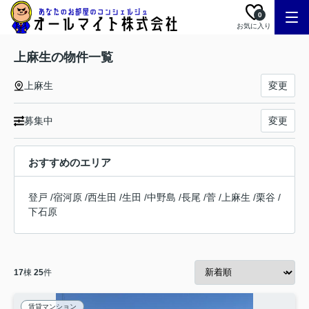
0
お気に入り
上麻生の物件一覧
上麻生
変更
募集中
変更
おすすめのエリア
登戸
/
宿河原
/
西生田
/
生田
/
中野島
/
長尾
/
菅
/
上麻生
/
栗谷
/
下石原
17
棟
25
件
賃貸マンション