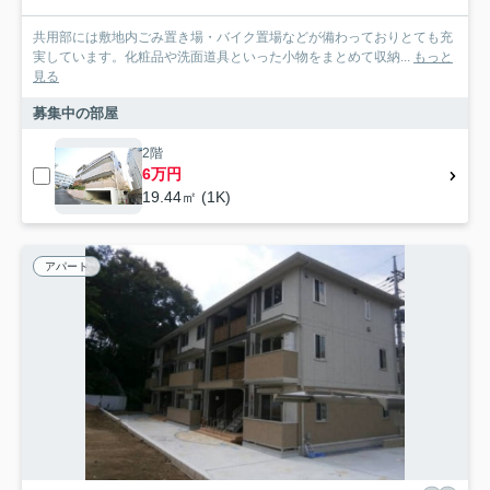
共用部には敷地内ごみ置き場・バイク置場などが備わっておりとても充
実しています。化粧品や洗面道具といった小物をまとめて収納...
もっと
見る
募集中の部屋
2階
6万円
19.44㎡ (1K)
アパート