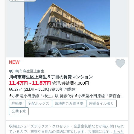
NEW
川崎市麻生区上麻生
川崎市麻生区上麻生５丁目の賃貸マンション
11.4
11.8
万円～
万円
管理/共益費4,000円
66.27㎡ (2LDK～3LDK) /築33年 /4階建
小田急小田原線「柿生」駅 徒歩9分
小田急小田原線「新百合ヶ丘」駅 徒歩18分
駐輪場
宅配ボックス
敷地内ごみ置き場
外観タイル張り
公共下水
収納はシューズボックス・クロゼット・全居室収納などが備え付けられ
ているので、衣類や日用品の収納に重宝します。共用部には宅...
もっと