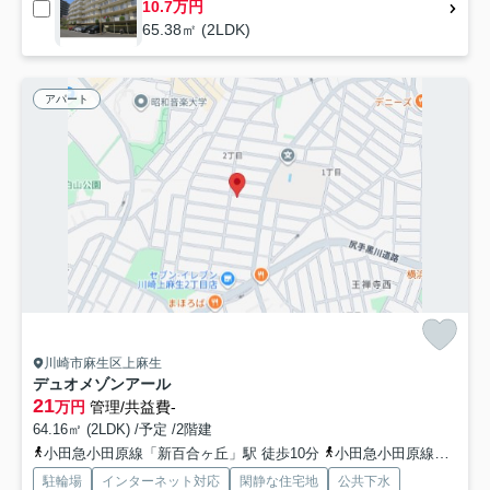
10.7万円
65.38㎡ (2LDK)
アパート
川崎市麻生区上麻生
デュオメゾンアール
21
万円
管理/共益費-
64.16㎡ (2LDK) /予定 /2階建
小田急小田原線「新百合ヶ丘」駅 徒歩10分
小田急小田原線「百合ヶ丘」駅 徒歩19分
駐輪場
インターネット対応
閑静な住宅地
公共下水