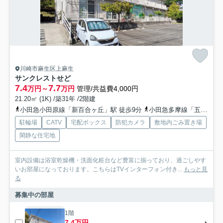
川崎市麻生区上麻生
サンクレストせど
7.4
7.7
万円～
万円
管理/共益費4,000円
21.20㎡ (1K) /築31年 /2階建
小田急小田原線「新百合ヶ丘」駅 徒歩9分
小田急多摩線「五月台」駅 徒歩20分
駐輪場
CATV
宅配ボックス
防犯カメラ
敷地内ごみ置き場
閑静な住宅地
室内設備は浴室乾燥機・洗面化粧台など豊富に揃っており、過ごしやす
いお部屋になっております。こちらはTVインターフォン付き...
もっと見
る
募集中の部屋
1階
7.4万円