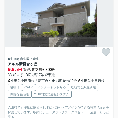
川崎市麻生区上麻生
アルル新百合ヶ丘
9.8
万円
管理/共益費6,500円
33.45㎡ (1LDK) /築17年 /2階建
小田急小田原線「新百合ヶ丘」駅 徒歩10分
小田急小田原線「柿生」駅 徒歩15分
駐輪場
CATV
インターネット対応
敷地内ごみ置き場
閑静な住宅地
24時間緊急通報システム
入浴後でも湿気に悩まされずに化粧やヘアメイクができる独立洗面台を
採用しています。収納はシューズボックス・クロゼット・全居...
もっと
見る