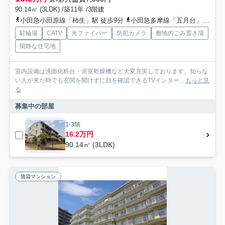
90.14㎡ (3LDK) /築11年 /3階建
小田急小田原線「柿生」駅 徒歩9分
小田急多摩線「五月台」駅 徒歩16分
駐輪場
CATV
光ファイバー
防犯カメラ
敷地内ごみ置き場
閑静な住宅地
室内設備は洗面化粧台・浴室乾燥機など大変充実しております。知らな
い人が来た時でも玄関を開けずに顔を確認できるTVインター...
もっと見
る
募集中の部屋
1-3階
16.2万円
90.14㎡ (3LDK)
賃貸マンション