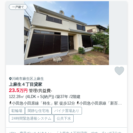
一戸建て
川崎市麻生区上麻生
上麻生４丁目貸家
23.5
万円
管理/共益費-
122.28㎡ (4LDK＋S(納戸)) /築37年 /2階建
小田急小田原線「柿生」駅 徒歩12分
小田急小田原線「新百合ヶ丘」駅 徒歩20分
駐輪場
閑静な住宅地
バイク置場あり
24時間緊急通報システム
公共下水