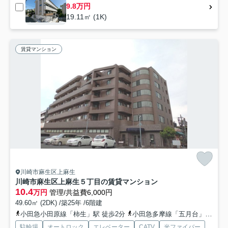
9.8万円
19.11㎡ (1K)
賃貸マンション
川崎市麻生区上麻生
川崎市麻生区上麻生５丁目の賃貸マンション
10.4
万円
管理/共益費6,000円
49.60㎡ (2DK) /築25年 /6階建
小田急小田原線「柿生」駅 徒歩2分
小田急多摩線「五月台」駅 徒歩19分
駐輪場
オートロック
エレベーター
CATV
光ファイバー