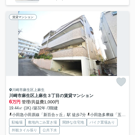
賃貸マンション
川崎市麻生区上麻生
川崎市麻生区上麻生３丁目の賃貸マンション
6
万円
管理/共益費1,000円
19.44㎡ (1K) /築32年 /3階建
小田急小田原線「新百合ヶ丘」駅 徒歩7分
小田急多摩線「五月台」駅 徒歩14分
駐輪場
敷地内ごみ置き場
閑静な住宅地
バイク置場あり
外観タイル張り
公共下水