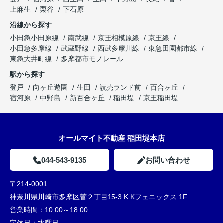
上麻生
栗谷
下石原
沿線から探す
小田急小田原線
南武線
京王相模原線
京王線
小田急多摩線
武蔵野線
西武多摩川線
東急田園都市線
東急大井町線
多摩都市モノレール
駅から探す
登戸
向ヶ丘遊園
生田
読売ランド前
百合ヶ丘
宿河原
中野島
新百合ヶ丘
稲田堤
京王稲田堤
オールマイト不動産 稲田堤本店
044-543-9135
お問い合わせ
〒214-0001
神奈川県川崎市多摩区菅２丁目15-3 K.Kフェニックス 1F
営業時間：
10:00～18:00
定休日：
水曜日