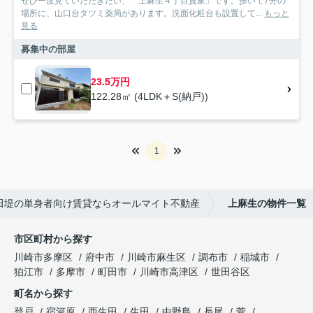
ぜひ一度見ていただきたい、「上麻生４丁目貸家」です。歩いて7分の
場所に、山口台タツミ薬局があります。洗面化粧台も設置して...
もっと
見る
募集中の部屋
23.5万円
122.28㎡ (4LDK＋S(納戸))
1
田堤の単身者向け賃貸ならオールマイト不動産
上麻生の物件一覧
市区町村から探す
川崎市多摩区
府中市
川崎市麻生区
調布市
稲城市
狛江市
多摩市
町田市
川崎市高津区
世田谷区
町名から探す
登戸
宿河原
西生田
生田
中野島
長尾
菅