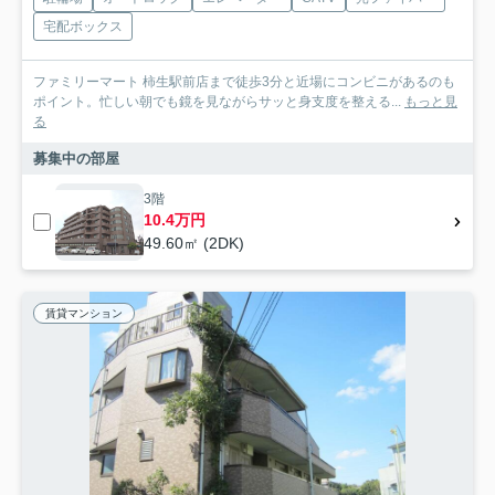
宅配ボックス
ファミリーマート 柿生駅前店まで徒歩3分と近場にコンビニがあるのも
ポイント。忙しい朝でも鏡を見ながらサッと身支度を整える...
もっと見
る
募集中の部屋
3階
10.4万円
49.60㎡ (2DK)
賃貸マンション