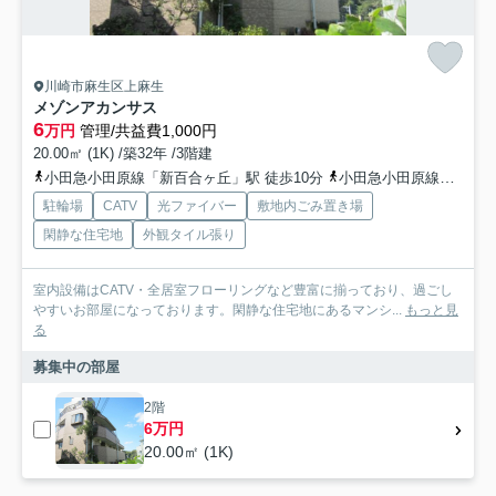
川崎市麻生区上麻生
メゾンアカンサス
6
万円
管理/共益費1,000円
20.00㎡ (1K) /築32年 /3階建
小田急小田原線「新百合ヶ丘」駅 徒歩10分
小田急小田原線「柿生」駅 徒歩19分
駐輪場
CATV
光ファイバー
敷地内ごみ置き場
閑静な住宅地
外観タイル張り
室内設備はCATV・全居室フローリングなど豊富に揃っており、過ごし
やすいお部屋になっております。閑静な住宅地にあるマンシ...
もっと見
る
募集中の部屋
2階
6万円
20.00㎡ (1K)