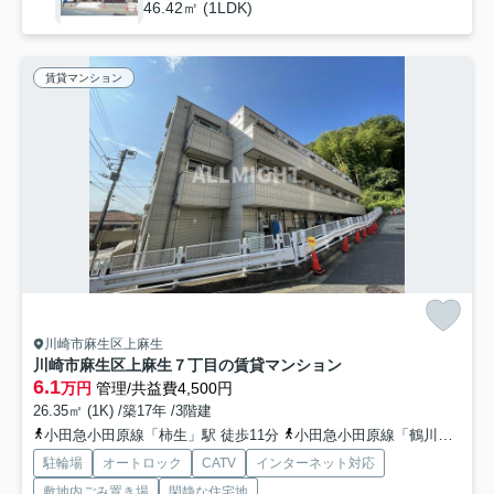
46.42㎡ (1LDK)
賃貸マンション
川崎市麻生区上麻生
川崎市麻生区上麻生７丁目の賃貸マンション
6.1
万円
管理/共益費4,500円
26.35㎡ (1K) /築17年 /3階建
小田急小田原線「柿生」駅 徒歩11分
小田急小田原線「鶴川」駅 徒歩29分
駐輪場
オートロック
CATV
インターネット対応
敷地内ごみ置き場
閑静な住宅地