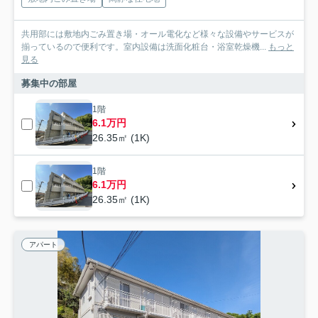
共用部には敷地内ごみ置き場・オール電化など様々な設備やサービスが
揃っているので便利です。室内設備は洗面化粧台・浴室乾燥機...
もっと
見る
募集中の部屋
1階
6.1万円
26.35㎡ (1K)
1階
6.1万円
26.35㎡ (1K)
アパート