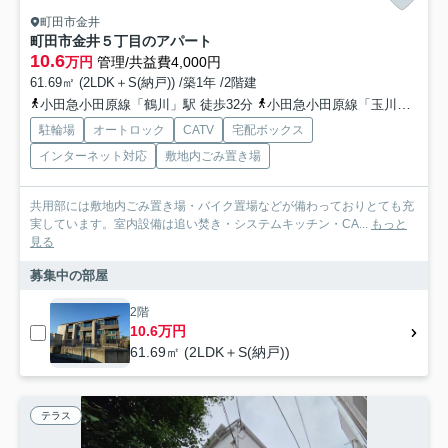
町田市金井
町田市金井５丁目のアパート
10.6
万円
管理/共益費4,000円
61.69㎡ (2LDK＋S(納戸)) /築1年 /2階建
小田急小田原線「鶴川」駅 徒歩32分
小田急小田原線「玉川学園前」駅 徒歩23分
駐輪場
オートロック
CATV
宅配ボックス
インターネット対応
敷地内ごみ置き場
共用部には敷地内ごみ置き場・バイク置場などが備わっておりとても充
実しています。室内設備は追い焚き・システムキッチン・CA...
もっと
見る
募集中の部屋
2階
10.6万円
61.69㎡ (2LDK＋S(納戸))
テラス