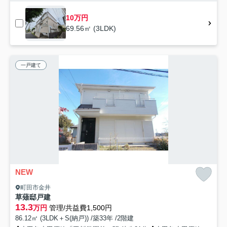
10万円
69.56㎡ (3LDK)
一戸建て
NEW
町田市金井
草薙邸戸建
13.3
万円
管理/共益費1,500円
86.12㎡ (3LDK＋S(納戸)) /築33年 /2階建