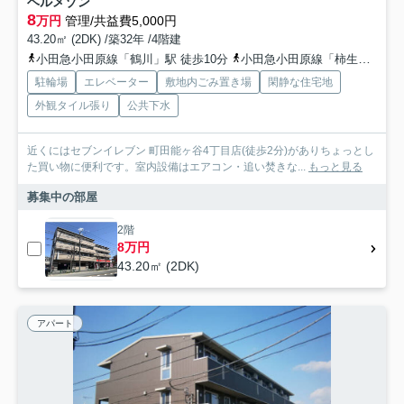
ベルメゾン
8
万円
管理/共益費5,000円
43.20㎡ (2DK) /築32年 /4階建
小田急小田原線「鶴川」駅 徒歩10分
小田急小田原線「柿生」駅 徒歩24分
駐輪場
エレベーター
敷地内ごみ置き場
閑静な住宅地
外観タイル張り
公共下水
近くにはセブンイレブン 町田能ヶ谷4丁目店(徒歩2分)がありちょっとし
た買い物に便利です。室内設備はエアコン・追い焚きな...
もっと見る
募集中の部屋
2階
8万円
43.20㎡ (2DK)
アパート