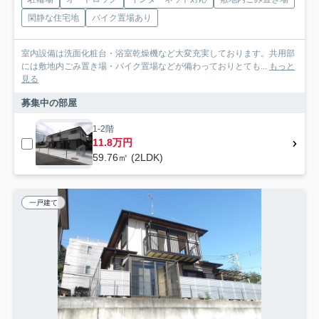
閑静な住宅地
バイク置場あり
室内設備は洗面化粧台・浴室乾燥機など大変充実しております。共用部
には敷地内ごみ置き場・バイク置場などが備わっておりとても...
もっと
見る
募集中の部屋
1-2階
11.8万円
59.76㎡ (2LDK)
一戸建て