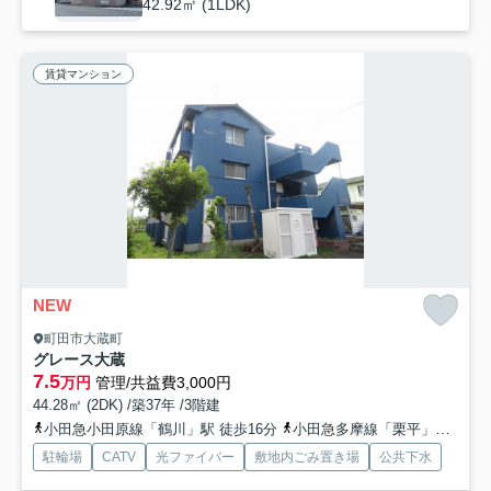
42.92㎡ (1LDK)
賃貸マンション
NEW
町田市大蔵町
グレース大蔵
7.5
万円
管理/共益費3,000円
44.28㎡ (2DK) /築37年 /3階建
小田急小田原線「鶴川」駅 徒歩16分
小田急多摩線「栗平」駅 徒歩36分
駐輪場
CATV
光ファイバー
敷地内ごみ置き場
公共下水