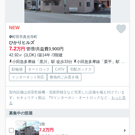
NEW
町田市真光寺町
ひかりヒルズ
7.2
万円
管理/共益費3,900円
42.92㎡ (1LDK) /築14年 /3階建
小田急多摩線「黒川」駅 徒歩33分
小田急多摩線「栗平」駅 徒歩36分
駐輪場
オートロック
CATV
宅配ボックス
インターネット対応
敷地内ごみ置き場
室内設備は浴室乾燥機・洗面所独立など充実した設備を備え付けていま
す。セキュリティ面は、TVインターホン・オートロックなど...
もっと見
る
募集中の部屋
1階
7.2万円