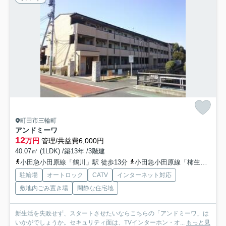
町田市三輪町
アンドミーワ
12
万円
管理/共益費6,000円
40.07㎡ (1LDK) /築13年 /3階建
小田急小田原線「鶴川」駅 徒歩13分
小田急小田原線「柿生」駅 徒歩15分
駐輪場
オートロック
CATV
インターネット対応
敷地内ごみ置き場
閑静な住宅地
新生活を失敗せず、スタートさせたいならこちらの「アンドミーワ」は
いかがでしょうか。セキュリティ面は、TVインターホン・オ...
もっと見