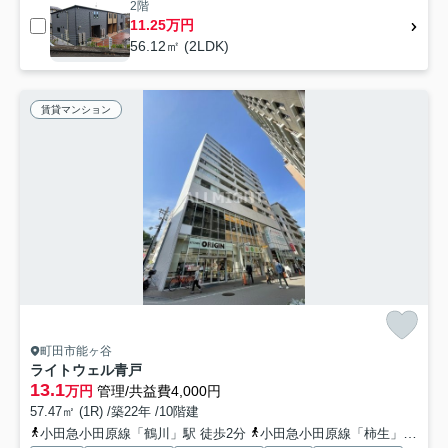
2階
11.25万円
56.12㎡ (2LDK)
賃貸マンション
町田市能ヶ谷
ライトウェル青戸
13.1
万円
管理/共益費4,000円
57.47㎡ (1R) /築22年 /10階建
小田急小田原線「鶴川」駅 徒歩2分
小田急小田原線「柿生」駅 徒歩25分