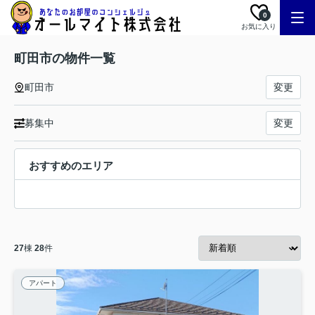
0
お気に入り
町田市の物件一覧
町田市
変更
募集中
変更
おすすめのエリア
27
棟
28
件
アパート