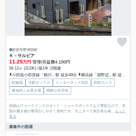
町田市野津田町
Ｋ－サルビア
11.25
万円
管理/共益費4,100円
56.12㎡ (2LDK) /築1年 /2階建
小田急小田原線「鶴川」駅 徒歩49分
横浜線「淵野辺」駅 徒歩68分
駐輪場
宅配ボックス
インターネット対応
防犯カメラ
敷地内ごみ置き場
閑静な住宅地
収納はウォークインクロゼット・シューズボックスなど豊富なので、衣
類や履き物の整理がしやすく便利です。モニターで来訪者を確...
もっと
見る
募集中の部屋