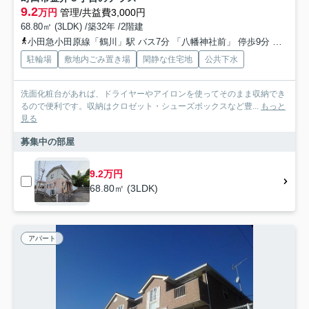
9.2
万円
管理/共益費3,000円
68.80㎡ (3LDK) /築32年 /2階建
小田急小田原線「鶴川」駅 バス7分 「八幡神社前」 停歩9分
横浜線
駐輪場
敷地内ごみ置き場
閑静な住宅地
公共下水
洗面化粧台があれば、ドライヤーやアイロンを使ってそのまま収納でき
るので便利です。収納はクロゼット・シューズボックスなど豊...
もっと
見る
募集中の部屋
9.2万円
68.80㎡ (3LDK)
アパート