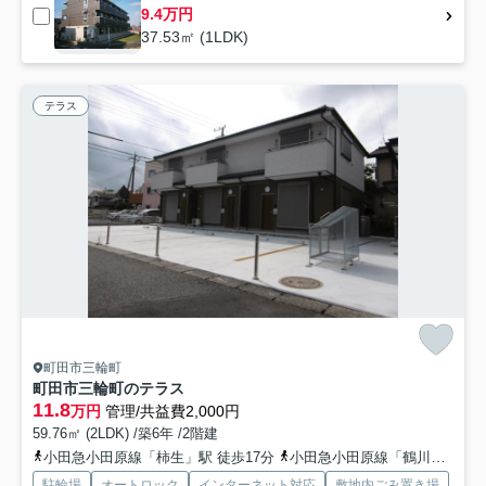
9.4万円
37.53㎡ (1LDK)
テラス
町田市三輪町
町田市三輪町のテラス
11.8
万円
管理/共益費2,000円
59.76㎡ (2LDK) /築6年 /2階建
小田急小田原線「柿生」駅 徒歩17分
小田急小田原線「鶴川」駅 徒歩22分
駐輪場
オートロック
インターネット対応
敷地内ごみ置き場