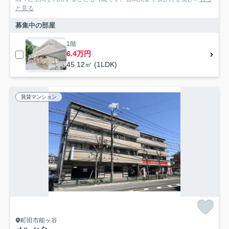
と見る
募集中の部屋
1階
6.4万円
45.12㎡ (1LDK)
賃貸マンション
町田市能ヶ谷