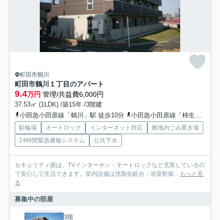
町田市鶴川
町田市鶴川１丁目のアパート
9.4
万円
管理/共益費6,000円
37.53㎡ (1LDK) /築15年 /3階建
小田急小田原線「鶴川」駅 徒歩10分
小田急小田原線「柿生」駅 徒歩29分
駐輪場
オートロック
インターネット対応
敷地内ごみ置き場
24時間緊急通報システム
公共下水
セキュリティ面は、TVインターホン・オートロックなど充実しているの
で安心して生活できます。室内設備は洗面化粧台・浴室乾燥...
もっと見
る
募集中の部屋
3階