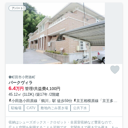
アパート
町田市小野路町
パークヴィラ
6.4
万円
管理/共益費4,100円
45.12㎡ (1LDK) /築17年 /2階建
小田急小田原線「鶴川」駅 徒歩59分
京王相模原線「京王多摩センター」駅 徒歩46分
駐輪場
CATV
敷地内ごみ置き場
公共下水
収納はシューズボックス・クロゼット・全居室収納など豊富なので、
広々と空間を利用することも可能です。玄関先まで覗き穴を覗き...
もっ