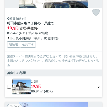
町田市能ヶ谷
町田市能ヶ谷２丁目の一戸建て
19
万円
管理/共益費-
86.94㎡ (4DK) /築25年 /2階建
小田急小田原線「鶴川」駅 徒歩2分
駐輪場
公共下水
業務スーパー 鶴川店まで徒歩3分と近くて、買い物を気軽に済ませたい
主婦の方に嬉しい立地です。通話ボタンを押せば相手の声が...
もっと見
る
募集中の部屋
1-2階
19万円
86.94㎡ (4DK)
アパート