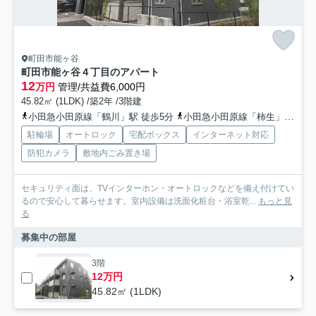
町田市能ヶ谷
町田市能ヶ谷４丁目のアパート
12
万円
管理/共益費6,000円
45.82㎡ (1LDK) /築2年 /3階建
小田急小田原線「鶴川」駅 徒歩5分
小田急小田原線「柿生」駅 徒歩20分
駐輪場
オートロック
宅配ボックス
インターネット対応
防犯カメラ
敷地内ごみ置き場
セキュリティ面は、TVインターホン・オートロックなどを備え付けてい
るので安心して暮らせます。室内設備は洗面化粧台・浴室乾...
もっと見
る
募集中の部屋
3階
12万円
45.82㎡ (1LDK)