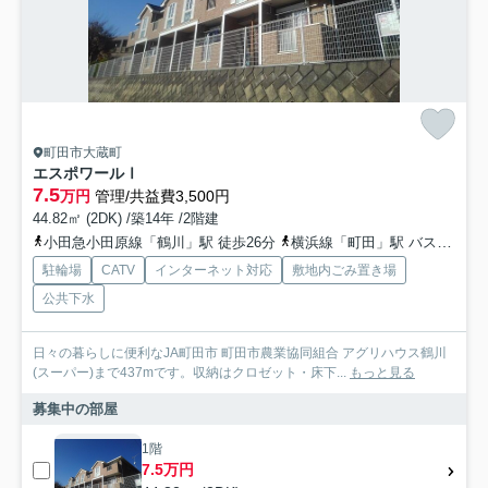
町田市大蔵町
エスポワールⅠ
7.5
万円
管理/共益費3,500円
44.82㎡ (2DK) /築14年 /2階建
小田急小田原線「鶴川」駅 徒歩26分
横浜線「町田」駅 バス21分 「大蔵」 停歩2分
駐輪場
CATV
インターネット対応
敷地内ごみ置き場
公共下水
日々の暮らしに便利なJA町田市 町田市農業協同組合 アグリハウス鶴川
(スーパー)まで437mです。収納はクロゼット・床下...
もっと見る
募集中の部屋
1階
7.5万円