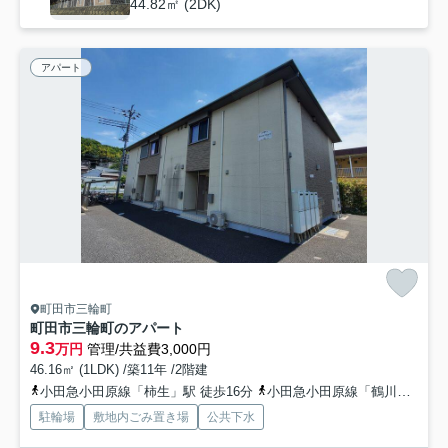
44.82㎡ (2DK)
アパート
町田市三輪町
町田市三輪町のアパート
9.3
万円
管理/共益費3,000円
46.16㎡ (1LDK) /築11年 /2階建
小田急小田原線「柿生」駅 徒歩16分
小田急小田原線「鶴川」駅 徒歩28分
駐輪場
敷地内ごみ置き場
公共下水