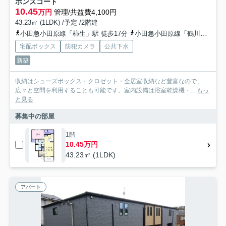
ボンズコート
10.45
万円
管理/共益費4,100円
43.23㎡ (1LDK) /予定 /2階建
小田急小田原線「柿生」駅 徒歩17分
小田急小田原線「鶴川」駅 徒歩27分
宅配ボックス
防犯カメラ
公共下水
新築
収納はシューズボックス・クロゼット・全居室収納など豊富なので、
広々と空間を利用することも可能です。室内設備は浴室乾燥機・...
もっ
と見る
募集中の部屋
1階
10.45万円
43.23㎡ (1LDK)
アパート