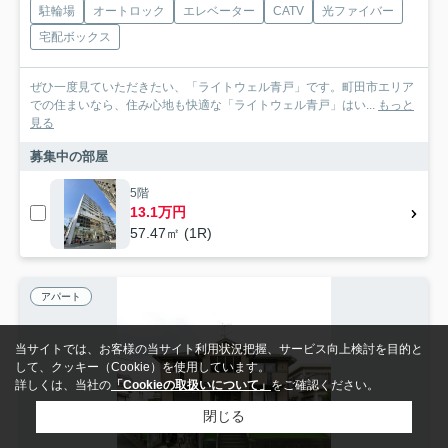
駐輪場
オートロック
エレベーター
CATV
光ファイバー
宅配ボックス
ぜひ一度見ていただきたい、「ライトウェル青戸」です。町田市エリア
での住まいなら、住み心地も快適な「ライトウェル青戸」はい...
もっと
見る
募集中の部屋
5階
13.1万円
57.47㎡ (1R)
アパート
当サイトでは、お客様の当サイト利用状況把握、サービス向上検討を目的と
して、クッキー（Cookie）を使用しています。
詳しくは、当社の
「Cookieの取扱いについて」
をご確認ください。
閉じる