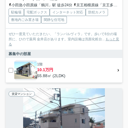
小田急小田原線「鶴川」駅 徒歩24分
京王相模原線「京王多摩センター」駅 バス27分 「鶴川市民センター入口」 停歩12分
駐輪場
宅配ボックス
インターネット対応
防犯カメラ
敷地内ごみ置き場
閑静な住宅地
ぜひ一度見ていただきたい、「ランパルヴィラ」です。歩いて6分の場
所に、ひので薬局 金井店があります。室内設備は洗面化粧台...
もっと見
る
募集中の部屋
1階
10.1万円
55.88㎡ (2LDK)
賃貸マンション