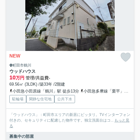
NEW
町田市鶴川
ウッドハウス
10
万円
管理/共益費-
69.56㎡ (3LDK) /築33年 /2階建
小田急小田原線「鶴川」駅 徒歩13分
小田急多摩線「栗平」駅 徒歩37分
駐輪場
閑静な住宅地
公共下水
「ウッドハウス」：町田市エリアの新居にピッタリ。TVインターフォン
付きの、セキュリティに配慮した物件です。独立洗面台はコ...
もっと見
る
募集中の部屋