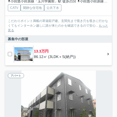
小田急小田原線「玉川学園前」駅 徒歩21分
小田急小田原線「鶴川」駅 バス8分 「木倉」 停歩2分
CATV
閑静な住宅地
公共下水
こだわりポイント満載の草薙邸戸建。玄関先まで覗き穴を覗きに行かな
くてもインターホン越しに誰が来たのかを確認できるので安心...
もっと
見る
募集中の部屋
13.3万円
86.12㎡ (3LDK＋S(納戸))
アパート