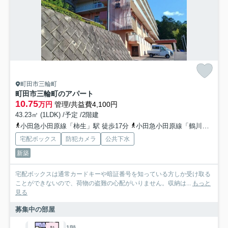
町田市三輪町
町田市三輪町のアパート
10.75
万円
管理/共益費4,100円
43.23㎡ (1LDK) /予定 /2階建
小田急小田原線「柿生」駅 徒歩17分
小田急小田原線「鶴川」駅 徒歩27分
宅配ボックス
防犯カメラ
公共下水
新築
宅配ボックスは通常カードキーや暗証番号を知っている方しか受け取る
ことができないので、荷物の盗難の心配がいりません。収納は...
もっと
見る
募集中の部屋
1階