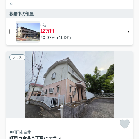
る
募集中の部屋
3階
12万円
40.07㎡ (1LDK)
テラス
町田市金井
町田市金井５丁目のテラス