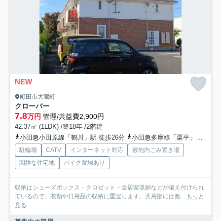
NEW
町田市大蔵町
クローバー
7.8
万円
管理/共益費2,900円
42.37㎡ (1LDK) /築18年 /2階建
小田急小田原線「鶴川」駅 徒歩26分
小田急多摩線「栗平」駅 徒歩53分
駐輪場
CATV
インターネット対応
敷地内ごみ置き場
閑静な住宅地
バイク置場あり
収納はシューズボックス・クロゼット・全居室収納などが備え付けられ
ているので、衣類や日用品の収納に重宝します。共用部には敷...
もっと
見る