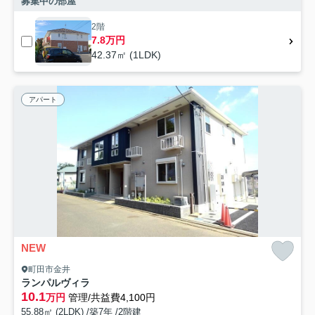
募集中の部屋
2階
7.8万円
42.37㎡ (1LDK)
アパート
NEW
町田市金井
ランパルヴィラ
10.1
万円
管理/共益費4,100円
55.88㎡ (2LDK) /築7年 /2階建