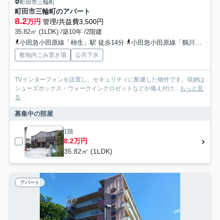
町田市三輪町
町田市三輪町のアパート
8.2
万円
管理/共益費3,500円
35.82㎡ (1LDK) /築10年 /2階建
小田急小田原線「柿生」駅 徒歩14分
小田急小田原線「鶴川」駅 徒歩26分
敷地内ごみ置き場
公共下水
TVインターフォンを設置し、セキュリティに配慮した物件です。収納は
シューズボックス・ウォークインクロゼットなどが備え付け...
もっと見
る
募集中の部屋
1階
8.2万円
35.82㎡ (1LDK)
アパート