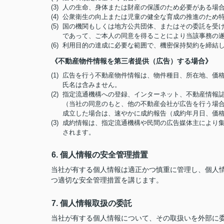
(3) 人の生命、身体または財産の保護のため必要がある
(4) 公衆衛生の向上または児童の健全な育成の推進のた
(5) 国の機関もしくは地方公共団体、またはその委託を
であって、ご本人の同意を得ることにより当該事務の
(6) 利用目的の達成に必要な範囲で、機密保持契約を締
《不動産物件情報を第三者提供（広告）する場合》
(1) 広告を行う不動産物件情報は、物件種目、所在地、
氏名は含みません。
(2) 指定流通機構への登録、インターネット、不動産情
（当社の同意のもと、他の不動産会社が広告を行う場合
成立した場合は、速やかに成約報告（成約年月日、価
(3) 成約情報は、指定流通機構や民間の広告媒体主によ
されます。
6. 個人情報の安全管理措置
当社が有する個人情報は適正かつ慎重に管理し、個人
つ適切な安全管理措置を講じます。
7. 個人情報取扱の委託
当社が有する個人情報について、その取扱いを外部に