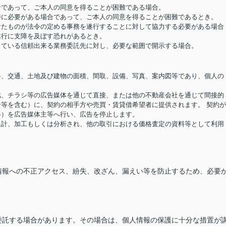
場合であって、ご本人の同意を得ることが困難である場合。
め特に必要がある場合であって、ご本人の同意を得ることが困難であるとき。
受けたものが法令の定める事務を遂行することに対して協力する必要がある場合
遂行に支障を及ぼす恐れがあるとき。
結している信頼出来る業務委託先に対し、必要な範囲で開示する場合。
価格、交通、土地及び建物の面積、間取、設備、写真、案内図等であり、個人の
報誌、チラシ等の広告媒体を通じて直接、または他の不動産会社を通じて間接的
等を含む）に、契約の相手方や売買・賃貸借希望者に提供されます。 契約
格）を広告媒体主等へ行い、広告を停止します。
り集計、加工もしくは分析され、他の取引における価格査定の資料等として利用
情報への不正アクセス、紛失、改ざん、漏えい等を防止するため、必要
委託する場合があります。その場合は、個人情報の保護に十分な措置が