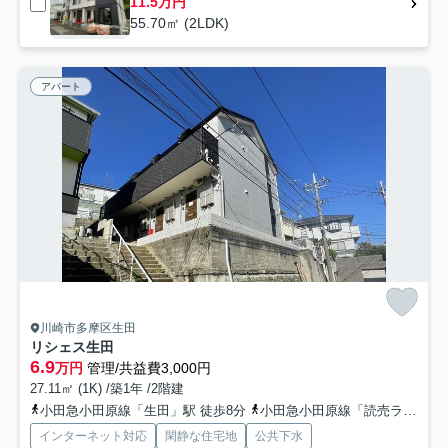
11.5万円
55.70㎡ (2LDK)
アパート
川崎市多摩区生田
リシェス生田
6.9
万円
管理/共益費3,000円
27.11㎡ (1K) /築1年 /2階建
小田急小田原線「生田」駅 徒歩8分
小田急小田原線「読売ランド前」駅 徒歩13分
インターネット対応
閑静な住宅地
公共下水