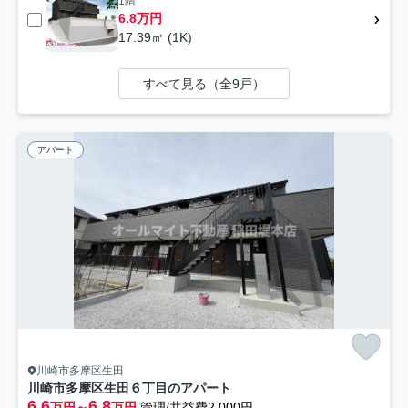
1階
6.8万円
17.39㎡ (1K)
すべて見る（全9戸）
アパート
川崎市多摩区生田
川崎市多摩区生田６丁目のアパート
6.6
6.8
万円～
万円
管理/共益費2,000円