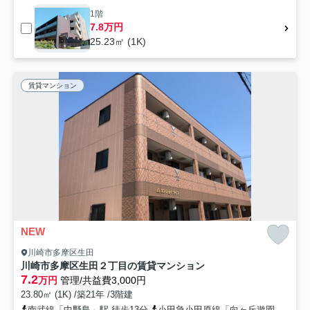
1階
7.8万円
25.23㎡ (1K)
賃貸マンション
NEW
川崎市多摩区生田
川崎市多摩区生田２丁目の賃貸マンション
7.2
万円
管理/共益費3,000円
23.80㎡ (1K) /築21年 /3階建
南武線「中野島」駅 徒歩13分
小田急小田原線「向ヶ丘遊園」駅 徒歩21分