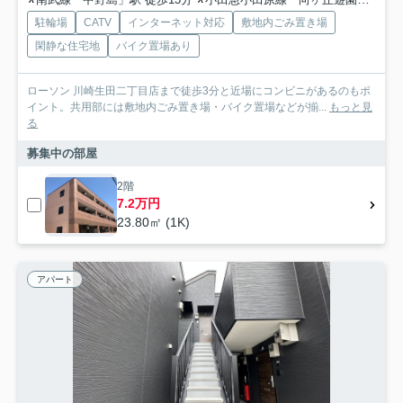
駐輪場
CATV
インターネット対応
敷地内ごみ置き場
閑静な住宅地
バイク置場あり
ローソン 川崎生田二丁目店まで徒歩3分と近場にコンビニがあるのもポ
イント。共用部には敷地内ごみ置き場・バイク置場などが揃...
もっと見
る
募集中の部屋
2階
7.2万円
23.80㎡ (1K)
アパート