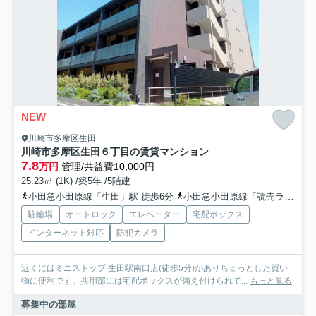
NEW
川崎市多摩区生田
川崎市多摩区生田６丁目の賃貸マンション
7.8
万円
管理/共益費10,000円
25.23㎡ (1K) /築5年 /5階建
小田急小田原線「生田」駅 徒歩6分
小田急小田原線「読売ランド前」駅 徒歩15分
駐輪場
オートロック
エレベーター
宅配ボックス
インターネット対応
防犯カメラ
近くにはミニストップ 生田駅南口店(徒歩5分)がありちょっとした買い
物に便利です。共用部には宅配ボックスが備え付けられて...
もっと見る
募集中の部屋