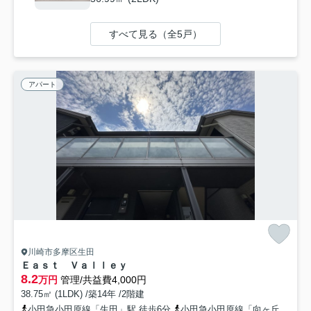
すべて見る（全5戸）
アパート
川崎市多摩区生田
Ｅａｓｔ Ｖａｌｌｅｙ
8.2
万円
管理/共益費4,000円
38.75㎡ (1LDK) /築14年 /2階建
小田急小田原線「生田」駅 徒歩6分
小田急小田原線「向ヶ丘遊園」駅 徒歩20分