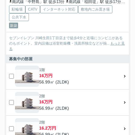
南武線「中野島」駅 徒歩13分
南武線「稲田堤」駅 徒歩17分
小田
駐輪場
CATV
インターネット対応
敷地内ごみ置き場
公共下水
新築
セブンイレブン 川崎生田1丁目店まで徒歩4分と近場にコンビニがある
のもポイント。室内設備は浴室乾燥機・洗面所独立などが揃...
もっと見
る
募集中の部屋
1階
16万円
56.99㎡ (2LDK)
2階
16万円
56.99㎡ (2LDK)
2階
16.2万円
56.99㎡ (2LDK)