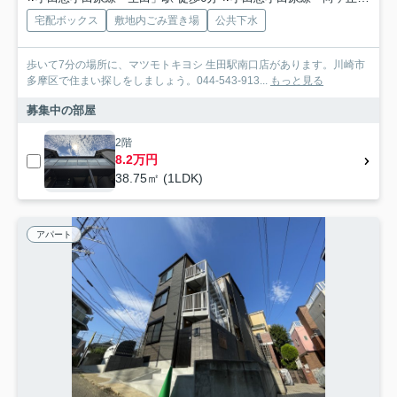
宅配ボックス
敷地内ごみ置き場
公共下水
歩いて7分の場所に、マツモトキヨシ 生田駅南口店があります。川崎市
多摩区で住まい探しをしましょう。044-543-913...
もっと見る
募集中の部屋
2階
8.2万円
38.75㎡ (1LDK)
アパート