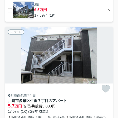
2階
6.5万円
17.39㎡ (1K)
アパート
川崎市多摩区生田
川崎市多摩区生田７丁目のアパート
5.7
万円
管理/共益費3,000円
17.07㎡ (1K) /築7年 /3階建
小田急小田原線「生田」駅 徒歩7分
小田急小田原線「読売ランド前」駅 徒歩17分