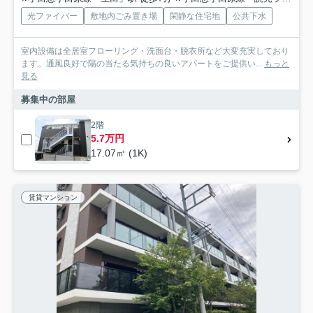
光ファイバー
敷地内ごみ置き場
閑静な住宅地
公共下水
室内設備は全居室フローリング・洗面台・脱衣所など大変充実しており
ます。通風良好で陽の当たる気持ちの良いアパートをご提供い...
もっと
見る
募集中の部屋
2階
5.7万円
17.07㎡ (1K)
賃貸マンション