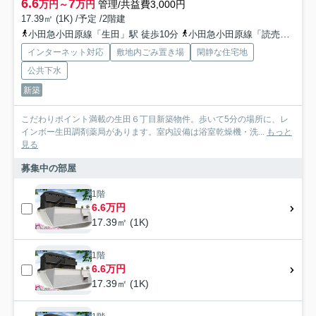
6.6
7
万円～
万円
管理/共益費3,000円
17.39㎡ (1K) /予定 /2階建
小田急小田原線「生田」駅 徒歩10分
小田急小田原線「読売ランド前」駅 徒歩11分
インターネット対応
敷地内ごみ置き場
閑静な住宅地
公共下水
新築
こだわりポイント満載の生田６丁目新築物件。歩いて5分の場所に、レ
インボー生田調剤薬局があります。室内設備は浴室乾燥機・洗...
もっと
見る
募集中の部屋
1階
6.6万円
17.39㎡ (1K)
1階
6.6万円
17.39㎡ (1K)