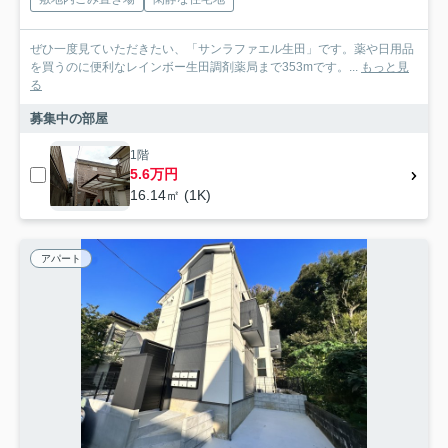
ぜひ一度見ていただきたい、「サンラファエル生田」です。薬や日用品
を買うのに便利なレインボー生田調剤薬局まで353mです。...
もっと見
る
募集中の部屋
1階
5.6万円
16.14㎡ (1K)
アパート