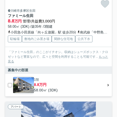
川崎市多摩区生田
ファミール生田
8.8
万円
管理/共益費3,000円
58.00㎡ (3DK) /築35年 /3階建
小田急小田原線「向ヶ丘遊園」駅 徒歩20分
南武線「中野島」駅 徒歩14分
駐輪場
敷地内ごみ置き場
閑静な住宅地
公共下水
「ファミール生田」のここがイチオシ。収納はシューズボックス・クロ
ゼットなど豊富なので、広々と空間を利用することも可能です...
もっと
見る
募集中の部屋
1階
8.8万円
58.00㎡ (3DK)
アパート