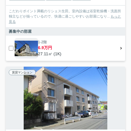
こだわりポイント満載のリシェス生田。室内設備は浴室乾燥機・洗面所
独立などが揃っているので、快適に過ごしやすいお部屋になり...
もっと
見る
募集中の部屋
1-2階
6.9万円
27.11㎡ (1K)
賃貸マンション