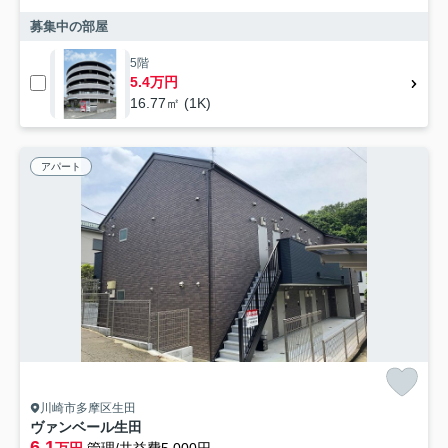
募集中の部屋
5階
5.4万円
16.77㎡ (1K)
アパート
川崎市多摩区生田
ヴァンベール生田
6.1
万円
管理/共益費5,000円