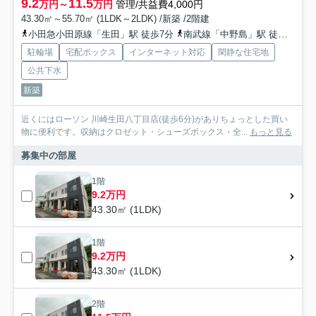
9.2
11.5
万円～
万円
管理/共益費4,000円
43.30㎡～55.70㎡ (1LDK～2LDK) /新築 /2階建
小田急小田原線「生田」駅 徒歩7分
南武線「中野島」駅 徒歩24分
駐輪場
宅配ボックス
インターネット対応
閑静な住宅地
公共下水
新築
近くにはローソン 川崎生田八丁目店(徒歩6分)がありちょっとした買い
物に便利です。収納はクロゼット・シューズボックス・全...
もっと見る
募集中の部屋
1階
9.2万円
43.30㎡ (1LDK)
1階
9.2万円
43.30㎡ (1LDK)
2階