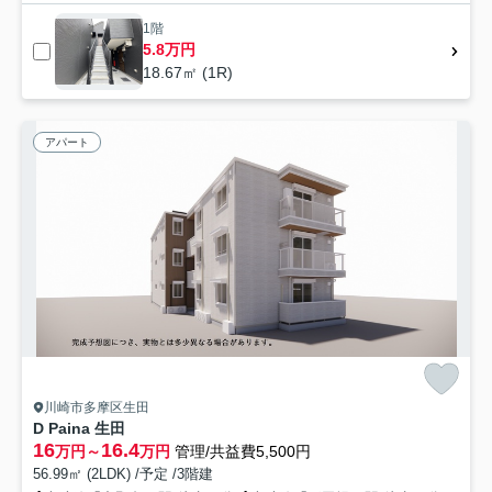
1階
5.8万円
18.67㎡ (1R)
アパート
川崎市多摩区生田
D Paina 生田
16
16.4
万円～
万円
管理/共益費5,500円
56.99㎡ (2LDK) /予定 /3階建