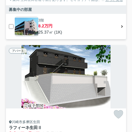
募集中の部屋
3階
8.2万円
25.37㎡ (1K)
アパート
川崎市多摩区生田
ラフィーネ生田Ⅱ