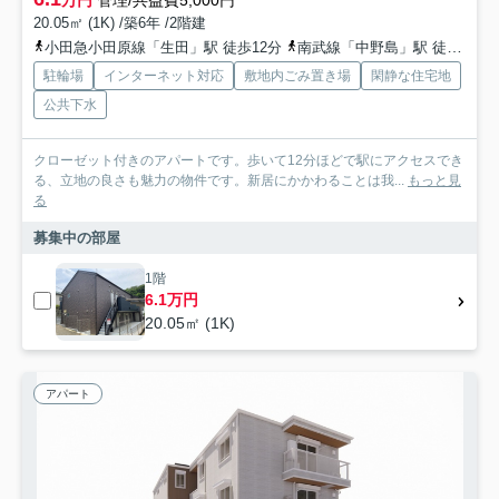
20.05㎡ (1K) /築6年 /2階建
小田急小田原線「生田」駅 徒歩12分
南武線「中野島」駅 徒歩21分
駐輪場
インターネット対応
敷地内ごみ置き場
閑静な住宅地
公共下水
クローゼット付きのアパートです。歩いて12分ほどで駅にアクセスでき
る、立地の良さも魅力の物件です。新居にかかわることは我...
もっと見
る
募集中の部屋
1階
6.1万円
20.05㎡ (1K)
アパート