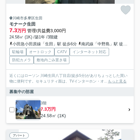
川崎市多摩区生田
モナーク生田
7.3
万円
管理/共益費3,000円
24.58㎡ (1K) /築1年 /3階建
小田急小田原線「生田」駅 徒歩6分
南武線「中野島」駅 徒歩19分
駐輪場
オートロック
CATV
インターネット対応
防犯カメラ
敷地内ごみ置き場
近くにはローソン 川崎生田八丁目店(徒歩5分)がありちょっとした買い
物に便利です。セキュリティ面は、TVインターホン・オ...
もっと見る
募集中の部屋
3階
7.3万円
24.58㎡ (1K)
アパート