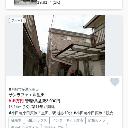
19.81㎡ (1K)
アパート
川崎市多摩区生田
サンラファエル生田
5.6
万円
管理/共益費3,000円
16.14㎡ (1K) /築11年 /2階建
小田急小田原線「生田」駅 徒歩10分
小田急小田原線「読売ランド前」駅 徒歩15分
駐輪場
宅配ボックス
インターネット対応
防犯カメラ
敷地内ごみ置き場
閑静な住宅地