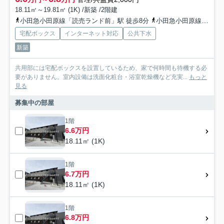
18.11㎡～19.81㎡ (1K) /新築 /2階建
小田急小田原線「読売ランド前」駅 徒歩8分
小田急小田原線「生田」駅 徒歩12分
宅配ボックス
インターネット対応
公共下水
新築
共用部には宅配ボックスを設置しているため、家で何時間も待機する必
要がありません。室内設備は洗面化粧台・浴室乾燥機など充実...
もっと
見る
募集中の部屋
1階
6.6万円
18.11㎡ (1K)
1階
6.7万円
18.11㎡ (1K)
1階
6.8万円