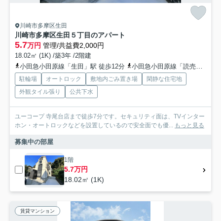
川崎市多摩区生田
川崎市多摩区生田５丁目のアパート
5.7
万円
管理/共益費2,000円
18.02㎡ (1K) /築3年 /2階建
小田急小田原線「生田」駅 徒歩12分
小田急小田原線「読売ランド前」駅 徒歩20分
駐輪場
オートロック
敷地内ごみ置き場
閑静な住宅地
外観タイル張り
公共下水
ユーコープ 寺尾台店まで徒歩7分です。セキュリティ面は、TVインター
ホン・オートロックなどを設置しているので安全面でも優...
もっと見る
募集中の部屋
1階
5.7万円
18.02㎡ (1K)
賃貸マンション