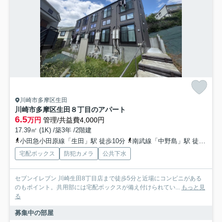
川崎市多摩区生田
川崎市多摩区生田８丁目のアパート
6.5
万円
管理/共益費4,000円
17.39㎡ (1K) /築3年 /2階建
小田急小田原線「生田」駅 徒歩10分
南武線「中野島」駅 徒歩22分
宅配ボックス
防犯カメラ
公共下水
セブンイレブン 川崎生田8丁目店まで徒歩5分と近場にコンビニがある
のもポイント。共用部には宅配ボックスが備え付けられてい...
もっと見
る
募集中の部屋