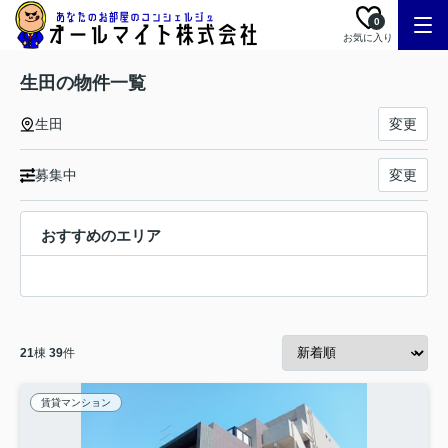
0
お気に入り
生田の物件一覧
生田
変更
募集中
変更
おすすめのエリア
21
棟
39
件
賃貸マンション