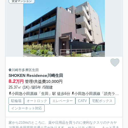
賃貸マンション
川崎市多摩区生田
SHOKEN Residence川崎生田
8.2
万円
管理/共益費10,000円
25.37㎡ (1K) /築5年 /5階建
小田急小田原線「生田」駅 徒歩6分
小田急小田原線「読売ランド前」駅 徒歩15分
駐輪場
オートロック
エレベーター
CATV
宅配ボックス
インターネット対応
家から210mのところに、薬や日用品を買うのに便利なクスリのナカヤ
マ薬局 生田世田谷通り店があります。セキュリティ面は、...
もっと見る