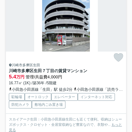
川崎市多摩区生田
川崎市多摩区生田７丁目の賃貸マンション
5.4
万円
管理/共益費4,000円
16.77㎡ (1K) /築36年 /5階建
小田急小田原線「生田」駅 徒歩2分
小田急小田原線「読売ランド前」駅 徒歩18分
駐輪場
オートロック
エレベーター
インターネット対応
防犯カメラ
敷地内ごみ置き場
スカイアーク生田：小田急小田原線生田にも近くて便利。収納はシュー
ズボックス・クロゼット・全居室収納など豊富なので、衣類や...
もっと
見る