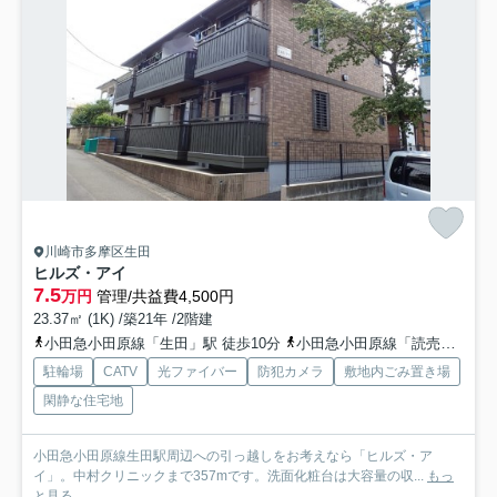
川崎市多摩区生田
ヒルズ・アイ
7.5
万円
管理/共益費4,500円
23.37㎡ (1K) /築21年 /2階建
小田急小田原線「生田」駅 徒歩10分
小田急小田原線「読売ランド前」駅 徒歩15分
駐輪場
CATV
光ファイバー
防犯カメラ
敷地内ごみ置き場
閑静な住宅地
小田急小田原線生田駅周辺への引っ越しをお考えなら「ヒルズ・ア
イ」。中村クリニックまで357mです。洗面化粧台は大容量の収...
もっ
と見る