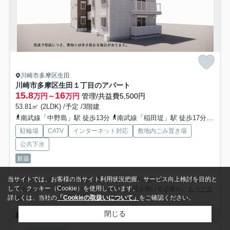
川崎市多摩区生田
川崎市多摩区生田１丁目のアパート
15.8
16
万円～
万円
管理/共益費5,500円
53.81㎡ (2LDK) /予定 /3階建
南武線「中野島」駅 徒歩13分
南武線「稲田堤」駅 徒歩17分
小田
駐輪場
CATV
インターネット対応
敷地内ごみ置き場
公共下水
新築
当サイトでは、お客様の当サイト利用状況把握、サービス向上検討を目的と
セブンイレブン 川崎生田1丁目店まで徒歩4分と近場にコンビニがある
して、クッキー（Cookie）を使用しています。
のもポイント。知らない人が来た時でも玄関を開ける必要が...
もっと見
詳しくは、当社の
「Cookieの取扱いについて」
をご確認ください。
る
閉じる
募集中の部屋