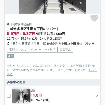
川崎市多摩区生田
川崎市多摩区生田５丁目のアパート
5.5
5.8
万円～
万円
管理/共益費4,000円
16.76㎡～18.67㎡ (1R～1K) /新築 /2階建
小田急小田原線「生田」駅 徒歩9分
小田急小田原線「読売ランド前」駅 徒歩18分
宅配ボックス
インターネット対応
公共下水
新築
中村クリニックまで徒歩7分なので、近くて安心。室内設備は洗面化粧
台・浴室乾燥機など豊富に揃っており、過ごしやすいお部屋に...
もっと
見る
募集中の部屋
1階
5.5万円
16.76㎡ (1K)