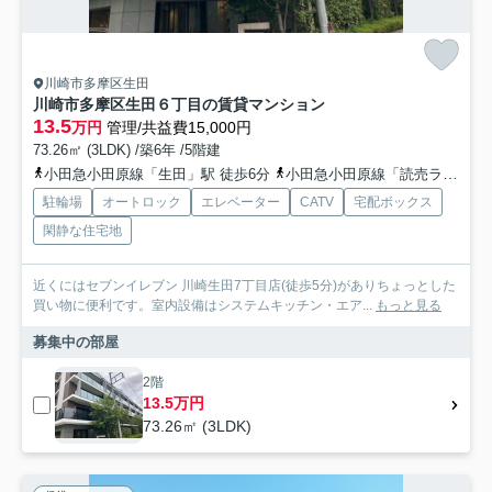
川崎市多摩区生田
川崎市多摩区生田６丁目の賃貸マンション
13.5
万円
管理/共益費15,000円
73.26㎡ (3LDK) /築6年 /5階建
小田急小田原線「生田」駅 徒歩6分
小田急小田原線「読売ランド前」駅 徒歩15分
駐輪場
オートロック
エレベーター
CATV
宅配ボックス
閑静な住宅地
近くにはセブンイレブン 川崎生田7丁目店(徒歩5分)がありちょっとした
買い物に便利です。室内設備はシステムキッチン・エア...
もっと見る
募集中の部屋
2階
13.5万円
73.26㎡ (3LDK)