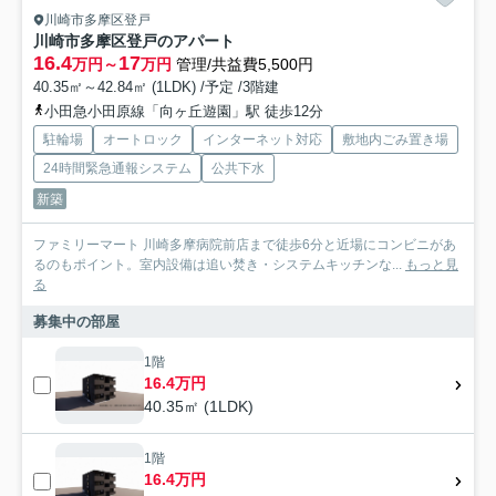
川崎市多摩区登戸
川崎市多摩区登戸のアパート
16.4
17
万円～
万円
管理/共益費5,500円
40.35㎡～42.84㎡ (1LDK) /予定 /3階建
小田急小田原線「向ヶ丘遊園」駅 徒歩12分
駐輪場
オートロック
インターネット対応
敷地内ごみ置き場
24時間緊急通報システム
公共下水
新築
ファミリーマート 川崎多摩病院前店まで徒歩6分と近場にコンビニがあ
るのもポイント。室内設備は追い焚き・システムキッチンな...
もっと見
る
募集中の部屋
1階
16.4万円
40.35㎡ (1LDK)
1階
16.4万円