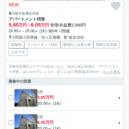
NEW
川崎市多摩区枡形
アパートメント枡形
5.85
6.05
万円～
万円
管理/共益費2,000円
20.00㎡～20.06㎡ (1K) /築6年 /2階建
小田急小田原線「向ヶ丘遊園」駅 徒歩18分
駐輪場
インターネット対応
敷地内ごみ置き場
閑静な住宅地
公共下水
川崎市多摩区エリアでの住まいなら、住み心地も快適な「アパートメン
ト枡形」はいかがでしょうか。近くには三津屋(徒歩3分)が...
もっと見る
募集中の部屋
1階
5.85万円
20.06㎡ (1K)
1階
6.05万円
20.00㎡ (1K)