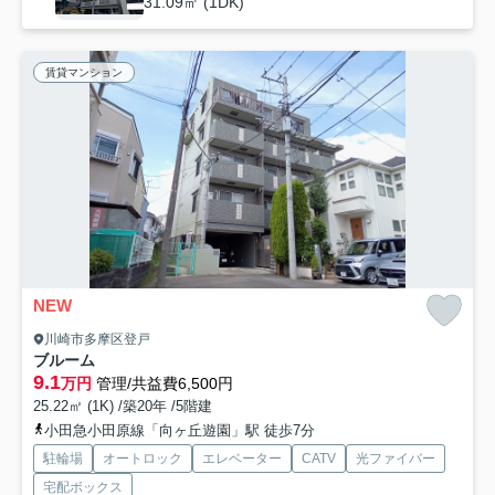
31.09㎡ (1DK)
賃貸マンション
NEW
川崎市多摩区登戸
ブルーム
9.1
万円
管理/共益費6,500円
25.22㎡ (1K) /築20年 /5階建
小田急小田原線「向ヶ丘遊園」駅 徒歩7分
駐輪場
オートロック
エレベーター
CATV
光ファイバー
宅配ボックス