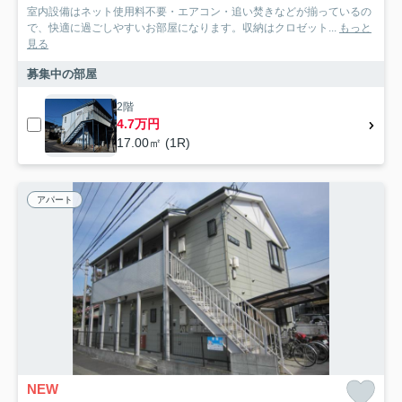
室内設備はネット使用料不要・エアコン・追い焚きなどが揃っているの
で、快適に過ごしやすいお部屋になります。収納はクロゼット...
もっと
見る
募集中の部屋
2階
4.7万円
17.00㎡ (1R)
アパート
NEW