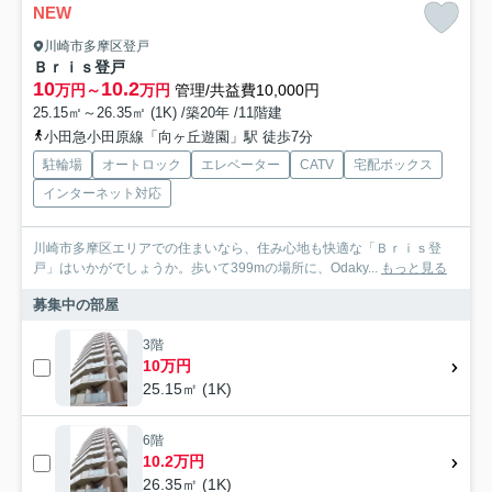
NEW
川崎市多摩区登戸
Ｂｒｉｓ登戸
10
10.2
万円～
万円
管理/共益費10,000円
25.15㎡～26.35㎡ (1K) /築20年 /11階建
小田急小田原線「向ヶ丘遊園」駅 徒歩7分
駐輪場
オートロック
エレベーター
CATV
宅配ボックス
インターネット対応
川崎市多摩区エリアでの住まいなら、住み心地も快適な「Ｂｒｉｓ登
戸」はいかがでしょうか。歩いて399mの場所に、Odaky...
もっと見る
募集中の部屋
3階
10万円
25.15㎡ (1K)
6階
10.2万円
26.35㎡ (1K)