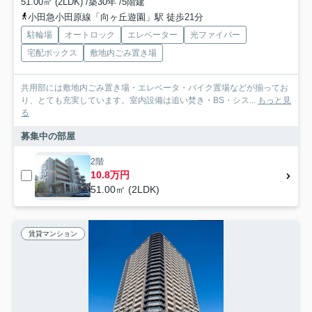
51.00㎡ (2LDK) /築30年 /5階建
小田急小田原線「向ヶ丘遊園」駅 徒歩21分
駐輪場
オートロック
エレベーター
光ファイバー
宅配ボックス
敷地内ごみ置き場
共用部には敷地内ごみ置き場・エレベータ・バイク置場などが揃ってお
り、とても充実しています。室内設備は追い焚き・BS・シス...
もっと見
る
募集中の部屋
2階
10.8万円
51.00㎡ (2LDK)
賃貸マンション