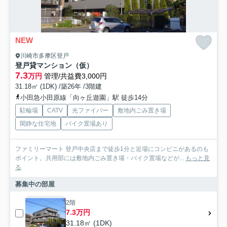
NEW
川崎市多摩区登戸
登戸貸マンション（仮）
7.3
万円
管理/共益費3,000円
31.18㎡ (1DK) /築26年 /3階建
小田急小田原線「向ヶ丘遊園」駅 徒歩14分
駐輪場
CATV
光ファイバー
敷地内ごみ置き場
閑静な住宅地
バイク置場あり
ファミリーマート 登戸中央店まで徒歩1分と近場にコンビニがあるのも
ポイント。共用部には敷地内ごみ置き場・バイク置場などが...
もっと見
る
募集中の部屋
2階
7.3万円
31.18㎡ (1DK)