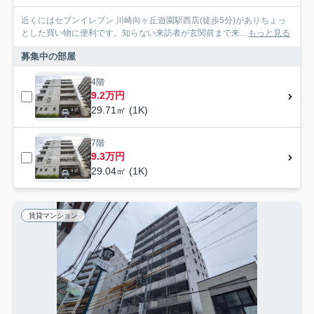
近くにはセブンイレブン 川崎向ヶ丘遊園駅西店(徒歩5分)がありちょっ
とした買い物に便利です。知らない来訪者が玄関前まで来...
もっと見る
募集中の部屋
4階
9.2万円
29.71㎡ (1K)
7階
9.3万円
29.04㎡ (1K)
賃貸マンション