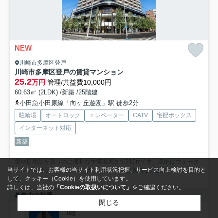
NEW
川崎市多摩区登戸
川崎市多摩区登戸の賃貸マンション
25.2
万円
管理/共益費10,000円
60.63㎡ (2LDK) /新築 /25階建
小田急小田原線「向ヶ丘遊園」駅 徒歩2分
駐輪場
オートロック
エレベーター
CATV
宅配ボックス
インターネット対応
新築
薬や日用品を買うのに便利な手塚薬局まで210mです。収納はウォーク
当サイトでは、お客様の当サイト利用状況把握、サービス向上検討を目的と
インクロゼット・シューズボックス・全居室収納など豊富な...
もっと見
して、クッキー（Cookie）を使用しています。
る
詳しくは、当社の
「Cookieの取扱いについて」
をご確認ください。
募集中の部屋
閉じる
18階