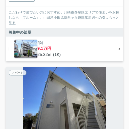
こだわりで選びたい方におすすめ。川崎市多摩区エリアで住まいをお探
しなら「ブルーム」。小田急小田原線向ヶ丘遊園駅周辺への引...
もっと
見る
募集中の部屋
2階
9.1万円
25.22㎡ (1K)
アパート