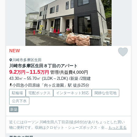
NEW
川崎市多摩区生田
川崎市多摩区生田８丁目のアパート
9.2
11.5
万円～
万円
管理/共益費4,000円
43.30㎡～55.70㎡ (1LDK～2LDK) /新築 /2階建
小田急小田原線「向ヶ丘遊園」駅 徒歩25分
駐輪場
宅配ボックス
インターネット対応
閑静な住宅地
公共下水
新築
近くにはローソン 川崎生田八丁目店(徒歩6分)がありちょっとした買い
物に便利です。収納はクロゼット・シューズボックス・全...
もっと見る