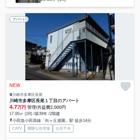
アパート
NEW
川崎市多摩区長尾
川崎市多摩区長尾１丁目のアパート
4.7
万円
管理/共益費2,000円
17.00㎡ (1R) /築39年 /2階建
小田急小田原線「向ヶ丘遊園」駅 徒歩14分
CATV
閑静な住宅地
公共下水