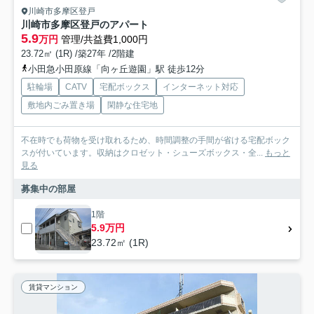
川崎市多摩区登戸
川崎市多摩区登戸のアパート
5.9
万円
管理/共益費1,000円
23.72㎡ (1R) /築27年 /2階建
小田急小田原線「向ヶ丘遊園」駅 徒歩12分
駐輪場
CATV
宅配ボックス
インターネット対応
敷地内ごみ置き場
閑静な住宅地
不在時でも荷物を受け取れるため、時間調整の手間が省ける宅配ボック
スが付いています。収納はクロゼット・シューズボックス・全...
もっと
見る
募集中の部屋
1階
5.9万円
23.72㎡ (1R)
賃貸マンション