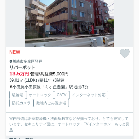
NEW
川崎市多摩区登戸
リバーポット
13.5
万円
管理/共益費5,000円
39.01㎡ (1LDK) /築11年 /3階建
小田急小田原線「向ヶ丘遊園」駅 徒歩7分
駐輪場
オートロック
CATV
インターネット対応
防犯カメラ
敷地内ごみ置き場
室内設備は浴室乾燥機・洗面所独立などが揃っており、とても充実して
います。セキュリティ面は、オートロック・TVインターホン...
もっと見
る