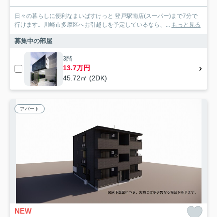
日々の暮らしに便利なまいばすけっと 登戸駅南店(スーパー)まで7分で
行けます。川崎市多摩区へお引越しを予定しているなら、...
もっと見る
募集中の部屋
3階
13.7万円
45.72㎡ (2DK)
アパート
NEW