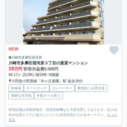
NEW
川崎市多摩区宿河原
川崎市多摩区宿河原３丁目の賃貸マンション
15
万円
管理/共益費5,000円
58.17㎡ (2LDK) /築18年 /6階建
小田急小田原線「向ヶ丘遊園」駅 徒歩18分
駐輪場
オートロック
エレベーター
敷地内ごみ置き場
閑静な住宅地
外観タイル張り
室内設備は洗面所独立・浴室乾燥機など大変充実しております。住人以
外が住居エリアに侵入しにくいため安全性が上がるオートロッ...
もっと
見る