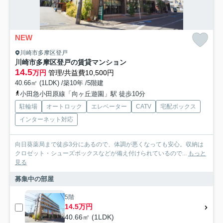
NEW
川崎市多摩区登戸
川崎市多摩区登戸の賃貸マンション
14.5
万円
管理/共益費10,500円
40.66㎡ (1LDK) /築10年 /5階建
小田急小田原線「向ヶ丘遊園」駅 徒歩10分
駐輪場
オートロック
エレベーター
CATV
宅配ボックス
インターネット対応
向日葵薬局まで徒歩3分にあるので、体調が悪くなっても安心。収納は
クロゼット・シューズボックスなどが備え付けられているので...
もっと
見る
募集中の部屋
5階
14.5万円
40.66㎡ (1LDK)