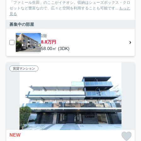
「ファミール生田」のここがイチオシ。収納はシューズボックス・クロ
ゼットなど豊富なので、広々と空間を利用することも可能です...
もっと
見る
募集中の部屋
1階
8.8万円
58.00㎡ (3DK)
賃貸マンション
NEW