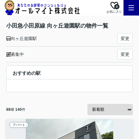
0
お気に入り
小田急小田原線 向ヶ丘遊園駅の物件一覧
向ヶ丘遊園駅
変更
募集中
変更
おすすめの駅
88
棟
140
件
アパート