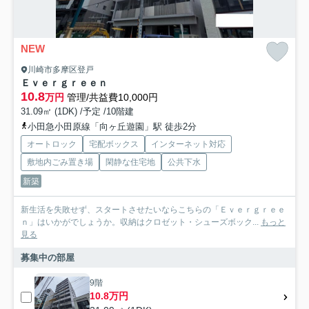
NEW
川崎市多摩区登戸
Ｅｖｅｒｇｒｅｅｎ
10.8
万円
管理/共益費10,000円
31.09㎡ (1DK) /予定 /10階建
小田急小田原線「向ヶ丘遊園」駅 徒歩2分
オートロック
宅配ボックス
インターネット対応
敷地内ごみ置き場
閑静な住宅地
公共下水
新築
新生活を失敗せず、スタートさせたいならこちらの「Ｅｖｅｒｇｒｅｅ
ｎ」はいかがでしょうか。収納はクロゼット・シューズボック...
もっと
見る
募集中の部屋
9階
10.8万円