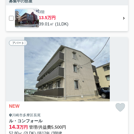
募集中の部屋
3階
13.5万円
39.01㎡ (1LDK)
アパート
NEW
川崎市多摩区長尾
ル・コンフォール
14.3
万円
管理/共益費5,500円
52.80㎡ (2LDK) /築12年 /3階建