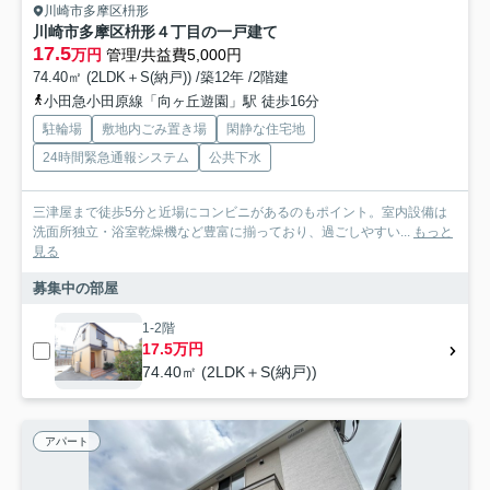
川崎市多摩区枡形
川崎市多摩区枡形４丁目の一戸建て
17.5
万円
管理/共益費5,000円
74.40㎡ (2LDK＋S(納戸)) /築12年 /2階建
小田急小田原線「向ヶ丘遊園」駅 徒歩16分
駐輪場
敷地内ごみ置き場
閑静な住宅地
24時間緊急通報システム
公共下水
三津屋まで徒歩5分と近場にコンビニがあるのもポイント。室内設備は
洗面所独立・浴室乾燥機など豊富に揃っており、過ごしやすい...
もっと
見る
募集中の部屋
1-2階
17.5万円
74.40㎡ (2LDK＋S(納戸))
アパート