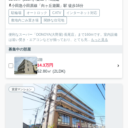
小田急小田原線「向ヶ丘遊園」駅 徒歩16分
駐輪場
オートロック
CATV
インターネット対応
敷地内ごみ置き場
閑静な住宅地
便利なスーパー「OONOYA(大野屋) 長尾店」まで160mです。室内設備
は追い焚き・エアコンなどが揃っており、とても充...
もっと見る
募集中の部屋
1階
14.3万円
52.80㎡ (2LDK)
賃貸マンション