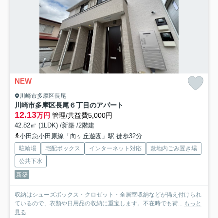
NEW
川崎市多摩区長尾
川崎市多摩区長尾６丁目のアパート
12.13
万円
管理/共益費5,000円
42.82㎡ (1LDK) /新築 /2階建
小田急小田原線「向ヶ丘遊園」駅 徒歩32分
駐輪場
宅配ボックス
インターネット対応
敷地内ごみ置き場
公共下水
新築
収納はシューズボックス・クロゼット・全居室収納などが備え付けられ
ているので、衣類や日用品の収納に重宝します。不在時でも荷...
もっと
見る