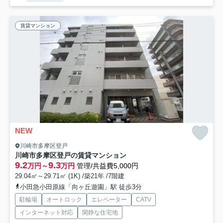
賃貸マンション
NEW
川崎市多摩区登戸
川崎市多摩区登戸の賃貸マンション
9.2
9.3
万円～
万円
管理/共益費5,000円
29.04㎡～29.71㎡ (1K) /築21年 /7階建
小田急小田原線「向ヶ丘遊園」駅 徒歩3分
駐輪場
オートロック
エレベーター
CATV
インターネット対応
閑静な住宅地