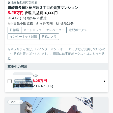
川崎市多摩区宿河原
川崎市多摩区宿河原３丁目の賃貸マンション
8.25
万円
管理/共益費10,000円
20.40㎡ (1K) /築5年 /5階建
小田急小田原線「向ヶ丘遊園」駅 徒歩18分
駐輪場
オートロック
エレベーター
宅配ボックス
インターネット対応
防犯カメラ
セキュリティ面は、TVインターホン・オートロックなど充実しているの
で、防犯対策もばっちりです。共用部には宅配ボックス・ゴ...
もっと見
る
募集中の部屋
4階
8.25万円
20.40㎡ (1K)
アパート