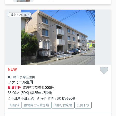
賃貸マンション
NEW
川崎市多摩区生田
ファミール生田
8.8
万円
管理/共益費3,000円
58.00㎡ (3DK) /築35年 /3階建
小田急小田原線「向ヶ丘遊園」駅 徒歩20分
駐輪場
敷地内ごみ置き場
閑静な住宅地
公共下水