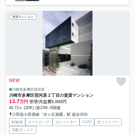
賃貸マンション
NEW
川崎市多摩区宿河原
川崎市多摩区宿河原２丁目の賃貸マンション
13.7
万円
管理/共益費5,000円
45.72㎡ (2DK) /築23年 /5階建
小田急小田原線「向ヶ丘遊園」駅 徒歩10分
駐輪場
オートロック
エレベーター
CATV
光ファイバー
宅配ボックス