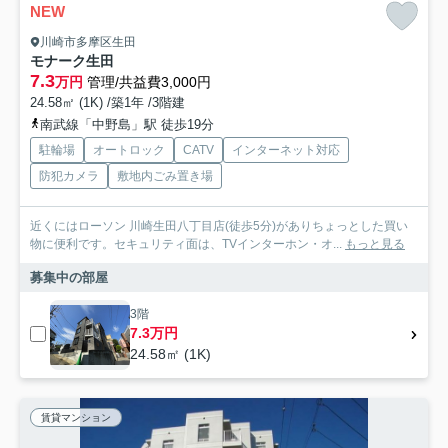
NEW
川崎市多摩区生田
モナーク生田
7.3
万円
管理/共益費3,000円
24.58㎡ (1K) /築1年 /3階建
南武線「中野島」駅 徒歩19分
駐輪場
オートロック
CATV
インターネット対応
防犯カメラ
敷地内ごみ置き場
近くにはローソン 川崎生田八丁目店(徒歩5分)がありちょっとした買い
物に便利です。セキュリティ面は、TVインターホン・オ...
もっと見る
募集中の部屋
3階
7.3万円
24.58㎡ (1K)
賃貸マンション