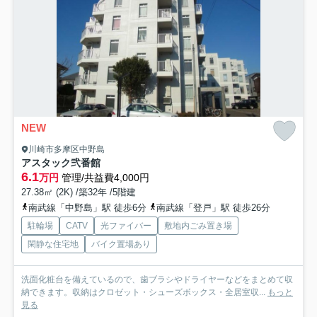
NEW
川崎市多摩区中野島
アスタック弐番館
6.1
万円
管理/共益費4,000円
27.38㎡ (2K) /築32年 /5階建
南武線「中野島」駅 徒歩6分
南武線「登戸」駅 徒歩26分
駐輪場
CATV
光ファイバー
敷地内ごみ置き場
閑静な住宅地
バイク置場あり
洗面化粧台を備えているので、歯ブラシやドライヤーなどをまとめて収
納できます。収納はクロゼット・シューズボックス・全居室収...
もっと
見る