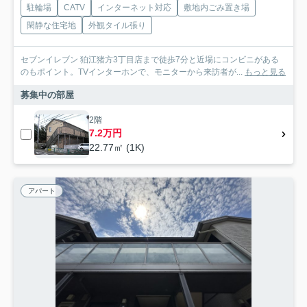
駐輪場
CATV
インターネット対応
敷地内ごみ置き場
閑静な住宅地
外観タイル張り
セブンイレブン 狛江猪方3丁目店まで徒歩7分と近場にコンビニがある
のもポイント。TVインターホンで、モニターから来訪者が...
もっと見る
募集中の部屋
2階
7.2万円
22.77㎡ (1K)
アパート