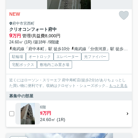
NEW
府中市宮西町
クリオコンフォート府中
9
万円
管理/共益費8,000円
24.60㎡ (1R) /築18年 /9階建
南武線「府中本町」駅 徒歩10分
南武線「分倍河原」駅 徒歩12分
駐輪場
オートロック
エレベーター
光ファイバー
宅配ボックス
敷地内ごみ置き場
近くにはローソン・スリーエフ 府中寿町店(徒歩2分)がありちょっとし
た買い物に便利です。収納はクロゼット・シューズボック...
もっと見る
募集中の部屋
6階
9万円
24.60㎡ (1R)