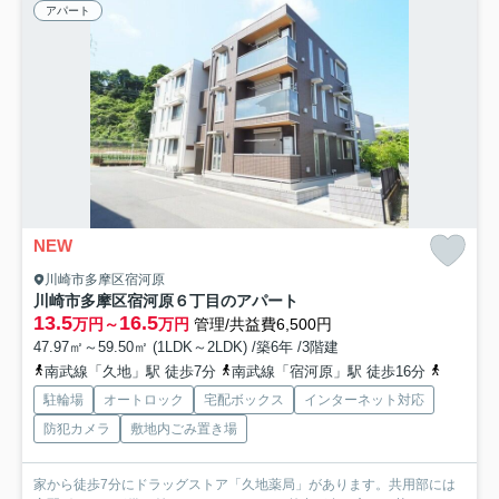
アパート
NEW
川崎市多摩区宿河原
川崎市多摩区宿河原６丁目のアパート
13.5
16.5
万円～
万円
管理/共益費6,500円
47.97㎡～59.50㎡ (1LDK～2LDK) /築6年 /3階建
南武線「久地」駅 徒歩7分
南武線「宿河原」駅 徒歩16分
南武線「
駐輪場
オートロック
宅配ボックス
インターネット対応
防犯カメラ
敷地内ごみ置き場
家から徒歩7分にドラッグストア「久地薬局」があります。共用部には