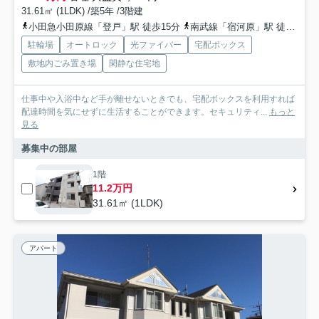
31.61㎡ (1LDK) /築5年 /3階建
小田急小田原線「登戸」駅 徒歩15分
南武線「宿河原」駅 徒歩5分
駐輪場
オートロック
光ファイバー
宅配ボックス
敷地内ごみ置き場
閑静な住宅地
仕事中や入浴中など手が離せないときでも、宅配ボックスを利用すれば
配達時間を気にせずに生活することができます。セキュリティ...
もっと
見る
募集中の部屋
1階
11.2万円
31.61㎡ (1LDK)
アパート