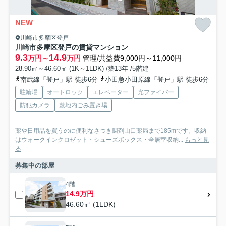
NEW
川崎市多摩区登戸
川崎市多摩区登戸の賃貸マンション
9.3
14.9
万円～
万円
管理/共益費9,000円～11,000円
28.90㎡～46.60㎡ (1K～1LDK) /築13年 /5階建
南武線「登戸」駅 徒歩6分
小田急小田原線「登戸」駅 徒歩6分
駐輪場
オートロック
エレベーター
光ファイバー
防犯カメラ
敷地内ごみ置き場
薬や日用品を買うのに便利なさつき調剤山口薬局まで185mです。収納
はウォークインクロゼット・シューズボックス・全居室収納...
もっと見
る
募集中の部屋
4階
14.9万円
46.60㎡ (1LDK)