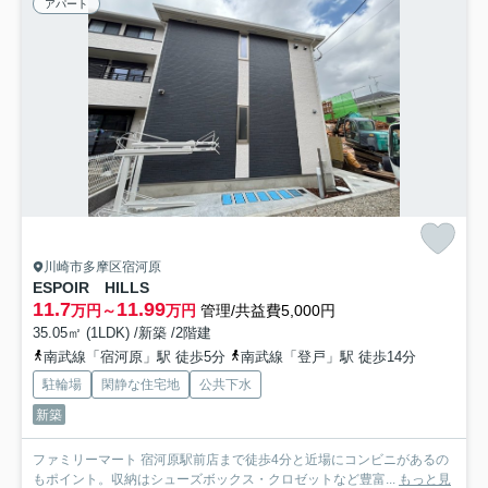
アパート
川崎市多摩区宿河原
ESPOIR HILLS
11.7
11.99
万円～
万円
管理/共益費5,000円
35.05㎡ (1LDK) /新築 /2階建
南武線「宿河原」駅 徒歩5分
南武線「登戸」駅 徒歩14分
駐輪場
閑静な住宅地
公共下水
新築
ファミリーマート 宿河原駅前店まで徒歩4分と近場にコンビニがあるの
もポイント。収納はシューズボックス・クロゼットなど豊富...
もっと見