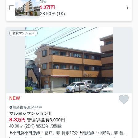
5階
9.3万円
28.90㎡ (1K)
賃貸マンション
NEW
川崎市多摩区登戸
マルヨシマンションⅡ
8.3
万円
管理/共益費3,000円
40.00㎡ (2DK) /築32年 /3階建
小田急小田原線「登戸」駅 徒歩17分
南武線「中野島」駅 徒歩15分