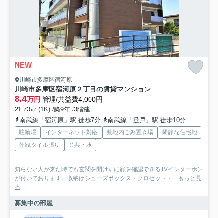
NEW
川崎市多摩区宿河原
川崎市多摩区宿河原２丁目の賃貸マンション
8.4
万円
管理/共益費4,000円
21.73㎡ (1K) /築9年 /3階建
南武線「宿河原」駅 徒歩7分
南武線「登戸」駅 徒歩10分
駐輪場
インターネット対応
敷地内ごみ置き場
閑静な住宅地
外観タイル張り
公共下水
知らない人が来た時でも玄関を開けずに顔を確認できるTVインターホン
が付いております。収納はシューズボックス・クロゼット・...
もっと見
る
募集中の部屋