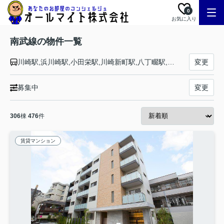
0
お気に入り
南武線の物件一覧
川崎駅,浜川崎駅,小田栄駅,川崎新町駅,八丁畷駅,尻手駅,矢向駅,鹿島田駅,平間駅,向河原駅,武蔵小杉駅,武蔵中原駅,武蔵新城駅,武蔵溝ノ口駅,津田山駅,久地駅,宿河原駅,登戸駅,中野島駅,稲田堤駅,矢野口駅,稲城長沼駅,南多摩駅,府中本町駅,分倍河原駅,西府駅,谷保駅,矢川駅,西国立駅,立川駅
変更
募集中
変更
306
棟
476
件
賃貸マンション