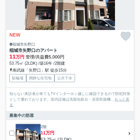
NEW
稲城市矢野口
稲城市矢野口のアパート
11
万円
管理/共益費5,000円
53.75㎡ (2LDK) /築16年 /2階建
南武線「矢野口」駅 徒歩15分
駐輪場
閑静な住宅地
公共下水
知らない来訪者が来てもTVインターホン越しに確認できるので防犯対策
として優れております。室内設備は洗面化粧台・浴室乾燥機...
もっと見
る
募集中の部屋
2階
11万円
53.75㎡ (2LDK)