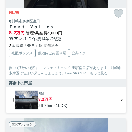
NEW
川崎市多摩区生田
Ｅａｓｔ Ｖａｌｌｅｙ
8.2
万円
管理/共益費4,000円
38.75㎡ (1LDK) /築14年 /2階建
南武線「登戸」駅 徒歩30分
宅配ボックス
敷地内ごみ置き場
公共下水
歩いて7分の場所に、マツモトキヨシ 生田駅南口店があります。川崎市
多摩区で住まい探しをしましょう。044-543-913...
もっと見る
募集中の部屋
2階
8.2万円
38.75㎡ (1LDK)
賃貸マンション