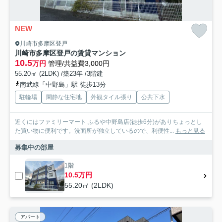
NEW
川崎市多摩区登戸
川崎市多摩区登戸の賃貸マンション
10.5
万円
管理/共益費3,000円
55.20㎡ (2LDK) /築23年 /3階建
南武線「中野島」駅 徒歩13分
駐輪場
閑静な住宅地
外観タイル張り
公共下水
近くにはファミリーマート ふるや中野島店(徒歩6分)がありちょっとし
た買い物に便利です。洗面所が独立しているので、利便性...
もっと見る
募集中の部屋
1階
10.5万円
55.20㎡ (2LDK)
アパート