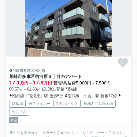
川崎市多摩区宿河原
川崎市多摩区宿河原３丁目のアパート
17.1
17.6
万円～
万円
管理/共益費5,000円～7,500円
60.57㎡～61.60㎡ (2LDK) /新築 /3階建
南武線「宿河原」駅 徒歩5分
南武線「久地」駅 徒歩17分
南武線「
駐輪場
光ファイバー
宅配ボックス
敷地内ごみ置き場
公共下水
新築
新生活を失敗せず、スタートさせたいならこちらの「ゲートフロント」