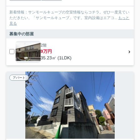
新着情報：サンモールキューブの空室情報ならコチラ。ぜひ一度見てい
ただきたい、「サンモールキューブ」です。室内設備はエアコ...
もっと
見る
募集中の部屋
2階
9万円
35.23㎡ (1LDK)
アパート