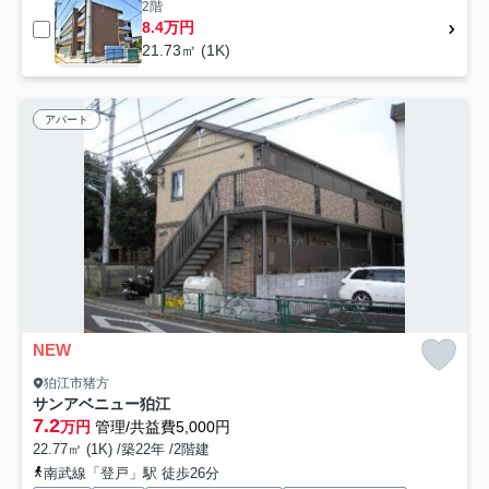
2階
8.4万円
21.73㎡ (1K)
アパート
NEW
狛江市猪方
サンアベニュー狛江
7.2
万円
管理/共益費5,000円
22.77㎡ (1K) /築22年 /2階建
南武線「登戸」駅 徒歩26分