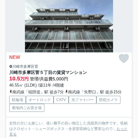
NEW
川崎市多摩区菅
川崎市多摩区菅５丁目の賃貸マンション
10.5
万円
管理/共益費5,000円
46.55㎡ (1LDK) /築11年 /4階建
南武線「稲田堤」駅 徒歩7分
南武線「矢野口」駅 徒歩15分
駐輪場
オートロック
CATV
光ファイバー
防犯カメラ
敷地内ごみ置き場
女性の方にも嬉しい、使い勝手の良い独立した洗面所の物件です。収納
はクロゼット・シューズボックス・全居室収納など豊富なので...
もっと
見る