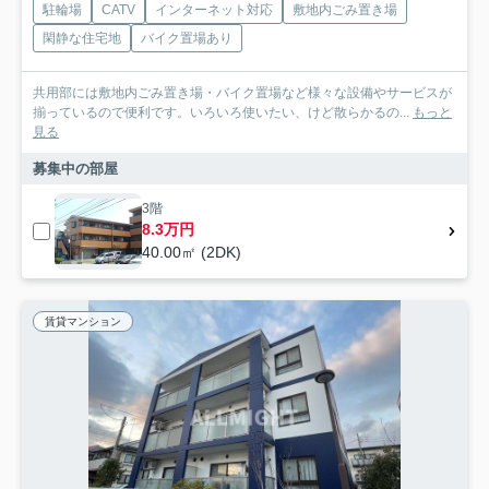
駐輪場
CATV
インターネット対応
敷地内ごみ置き場
閑静な住宅地
バイク置場あり
共用部には敷地内ごみ置き場・バイク置場など様々な設備やサービスが
揃っているので便利です。いろいろ使いたい、けど散らかるの...
もっと
見る
募集中の部屋
3階
8.3万円
40.00㎡ (2DK)
賃貸マンション