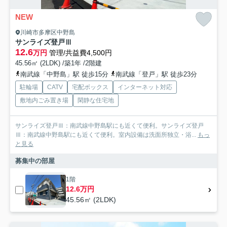
NEW
川崎市多摩区中野島
サンライズ登戸Ⅲ
12.6
万円
管理/共益費4,500円
45.56㎡ (2LDK) /築1年 /2階建
南武線「中野島」駅 徒歩15分
南武線「登戸」駅 徒歩23分
駐輪場
CATV
宅配ボックス
インターネット対応
敷地内ごみ置き場
閑静な住宅地
サンライズ登戸Ⅲ：南武線中野島駅にも近くて便利。サンライズ登戸
Ⅲ：南武線中野島駅にも近くて便利。室内設備は洗面所独立・浴...
もっ
と見る
募集中の部屋
1階
12.6万円
45.56㎡ (2LDK)