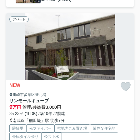
アパート
NEW
川崎市多摩区菅北浦
サンモールキューブ
9
万円
管理/共益費3,000円
35.23㎡ (1LDK) /築10年 /2階建
南武線「稲田堤」駅 徒歩7分
駐輪場
光ファイバー
敷地内ごみ置き場
閑静な住宅地
外観タイル張り
公共下水