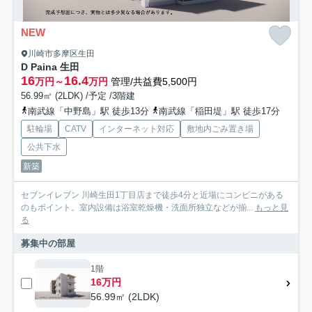
NEW
川崎市多摩区生田
D Paina 生田
16
16.4
万円～
万円
管理/共益費5,500円
56.99㎡ (2LDK) /予定 /3階建
南武線「中野島」駅 徒歩13分
南武線「稲田堤」駅 徒歩17分
駐輪場
CATV
インターネット対応
敷地内ごみ置き場
公共下水
新築
セブンイレブン 川崎生田1丁目店まで徒歩4分と近場にコンビニがある
のもポイント。室内設備は浴室乾燥機・洗面所独立などが揃...
もっと見
る
募集中の部屋
1階
16万円
56.99㎡ (2LDK)