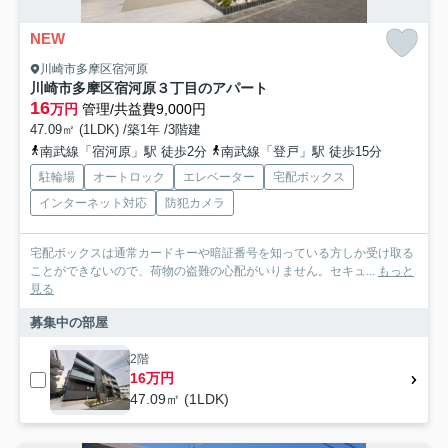
NEW
川崎市多摩区宿河原
川崎市多摩区宿河原３丁目のアパート
16
万円
管理/共益費9,000円
47.09㎡ (1LDK) /築1年 /3階建
南武線「宿河原」駅 徒歩2分
南武線「登戸」駅 徒歩15分
駐輪場
オートロック
エレベーター
宅配ボックス
インターネット対応
防犯カメラ
宅配ボックスは通常カードキーや暗証番号を知っている方しか受け取る
ことができないので、荷物の盗難の心配がいりません。セキュ...
もっと
見る
募集中の部屋
2階
16万円
47.09㎡ (1LDK)