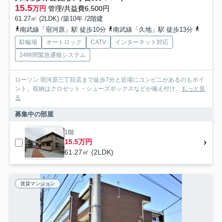
15.5
万円
管理/共益費6,500円
61.27㎡ (2LDK) /築10年 /2階建
南武線「宿河原」駅 徒歩10分
南武線「久地」駅 徒歩13分
小田急
駐輪場
オートロック
CATV
インターネット対応
24時間緊急通報システム
ローソン 宿河原三丁目店まで徒歩7分と近場にコンビニがあるのもポイ
ント。収納はクロゼット・シューズボックスなどが備え付け...
もっと見
る
募集中の部屋
1階
15.5万円
61.27㎡ (2LDK)
賃貸マンション