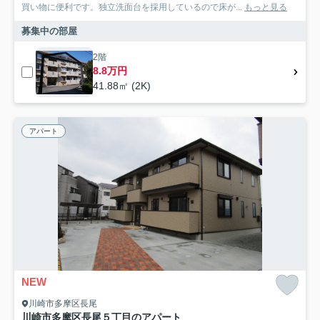
買い物に便利です。独立洗面台を採用しているので床が...
もっと見る
募集中の部屋
2階
8.8万円
41.88㎡ (2K)
アパート
NEW
川崎市多摩区長尾
川崎市多摩区長尾５丁目のアパート