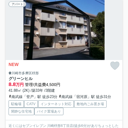
アパート
NEW
川崎市多摩区枡形
グリーンヒル
8.8
万円
管理/共益費4,500円
41.88㎡ (2K) /築33年 /3階建
南武線「登戸」駅 徒歩23分
南武線「宿河原」駅 徒歩31分
駐輪場
CATV
インターネット対応
敷地内ごみ置き場
閑静な住宅地
バイク置場あり
近くにはセブンイレブン 川崎枡形6丁目店(徒歩6分)がありちょっとした