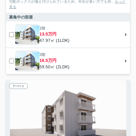
宅配ボックスが備え付けられているため、外出が多い方でも荷...
もっと
見る
募集中の部屋
1階
13.5万円
47.97㎡ (1LDK)
3階
16.5万円
59.50㎡ (2LDK)
アパート