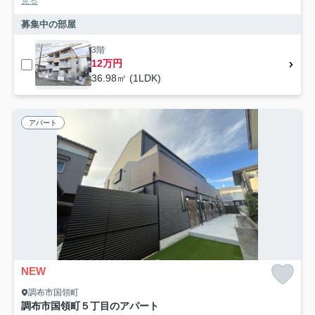
見る
募集中の部屋
3階
12万円
36.98㎡ (1LDK)
アパート
NEW
調布市国領町
調布市国領町５丁目のアパート