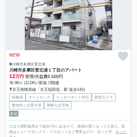
NEW
川崎市多摩区菅北浦
川崎市多摩区菅北浦１丁目のアパート
12
万円
管理/共益費5,500円
36.98㎡ (1LDK) /新築 /3階建
京王相模原線「京王稲田堤」駅 徒歩14分
駐輪場
オートロック
インターネット対応
防犯カメラ
敷地内ごみ置き場
閑静な住宅地
新築
ひばり調剤薬局まで徒歩7分にあるので、体調が悪くなっても安心。収
納はシューズボックス・クロゼットなど豊富なので、広々と空...
もっと