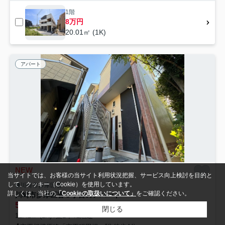
1階
8万円
20.01㎡ (1K)
アパート
NEW
当サイトでは、お客様の当サイト利用状況把握、サービス向上検討を目的と
して、クッキー（Cookie）を使用しています。
川崎市多摩区菅
詳しくは、当社の
「Cookieの取扱いについて」
をご確認ください。
川崎市多摩区菅５丁目のアパート
5.65
万円
管理/共益費3,500円
閉じる
12.42㎡ (1R) /築1年 /2階建