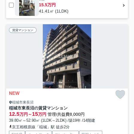
15.5万円
41.41㎡ (1LDK)
賃貸マンション
NEW
稲城市東長沼
稲城市東長沼の賃貸マンション
12.5
15
万円～
万円
管理/共益費8,000円
39.80㎡～52.90㎡ (1LDK～2LDK) /築19年 /14階建
京王相模原線「稲城」駅 徒歩2分