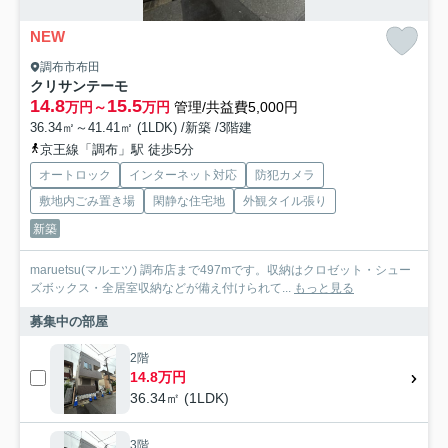
NEW
調布市布田
クリサンテーモ
14.8
15.5
万円～
万円
管理/共益費5,000円
36.34㎡～41.41㎡ (1LDK) /新築 /3階建
京王線「調布」駅 徒歩5分
オートロック
インターネット対応
防犯カメラ
敷地内ごみ置き場
閑静な住宅地
外観タイル張り
新築
maruetsu(マルエツ) 調布店まで497mです。収納はクロゼット・シュー
ズボックス・全居室収納などが備え付けられて...
もっと見る
募集中の部屋
2階
14.8万円
36.34㎡ (1LDK)
3階