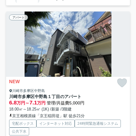
アパート
NEW
川崎市多摩区中野島
川崎市多摩区中野島１丁目のアパート
6.8
7.1
万円～
万円
管理/共益費5,000円
18.00㎡～18.25㎡ (1K) /新築 /3階建
京王相模原線「京王稲田堤」駅 徒歩21分
宅配ボックス
インターネット対応
24時間緊急通報システム
公共下水