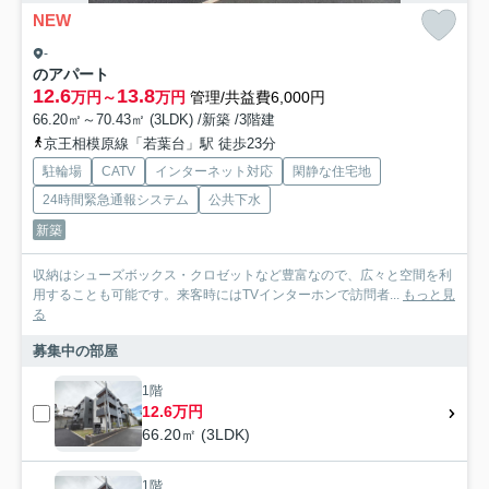
NEW
-
のアパート
12.6
13.8
万円～
万円
管理/共益費6,000円
66.20㎡～70.43㎡ (3LDK) /新築 /3階建
京王相模原線「若葉台」駅 徒歩23分
駐輪場
CATV
インターネット対応
閑静な住宅地
24時間緊急通報システム
公共下水
新築
収納はシューズボックス・クロゼットなど豊富なので、広々と空間を利
用することも可能です。来客時にはTVインターホンで訪問者...
もっと見
る
募集中の部屋
1階
12.6万円
66.20㎡ (3LDK)
1階