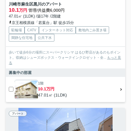
川崎市麻生区黒川のアパート
10.1
万円
管理/共益費6,000円
47.01㎡ (1LDK) /築17年 /2階建
京王相模原線「若葉台」駅 徒歩15分
駐輪場
CATV
インターネット対応
敷地内ごみ置き場
閑静な住宅地
公共下水
歩いて徒歩6分の場所にスーパークリシマ はるひ野店があるのもポイン
ト。収納はシューズボックス・ウォークインクロゼット・全...
もっと見
る
募集中の部屋
1階
10.1万円
47.01㎡ (1LDK)
アパート