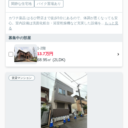
閑静な住宅地
バイク置場あり
カワチ薬品 はるひ野店まで徒歩5分にあるので、体調が悪くなっても安
心。室内設備は洗面化粧台・浴室乾燥機など充実した設備を...
もっと見
る
募集中の部屋
1-2階
13.7万円
68.95㎡ (2LDK)
賃貸マンション