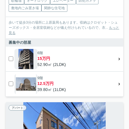
駐輪場
オートロック
エレベーター
防犯カメラ
敷地内ごみ置き場
閑静な住宅地
歩いて徒歩3分の場所に上原薬局もあります。収納はクロゼット・シュ
ーズボックス・全居室収納などが備え付けられているので、衣...
もっと
見る
募集中の部屋
6階
15万円
52.90㎡ (2LDK)
9階
12.5万円
39.80㎡ (1LDK)
アパート