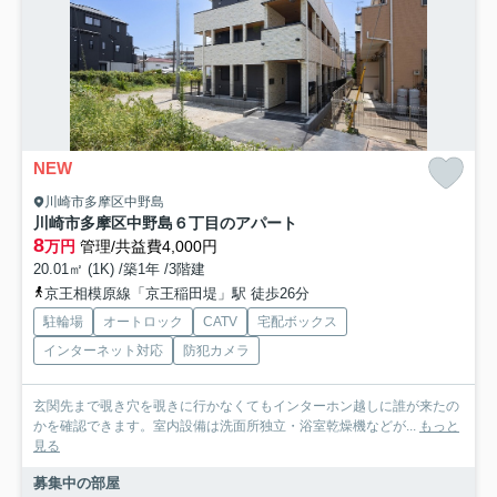
NEW
川崎市多摩区中野島
川崎市多摩区中野島６丁目のアパート
8
万円
管理/共益費4,000円
20.01㎡ (1K) /築1年 /3階建
京王相模原線「京王稲田堤」駅 徒歩26分
駐輪場
オートロック
CATV
宅配ボックス
インターネット対応
防犯カメラ
玄関先まで覗き穴を覗きに行かなくてもインターホン越しに誰が来たの
かを確認できます。室内設備は洗面所独立・浴室乾燥機などが...
もっと
見る
募集中の部屋