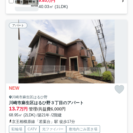
9.85万円
40.03㎡ (1LDK)
アパート
NEW
川崎市麻生区はるひ野
川崎市麻生区はるひ野３丁目のアパート
13.7
万円
管理/共益費6,000円
68.95㎡ (2LDK) /築21年 /2階建
京王相模原線「若葉台」駅 徒歩17分
駐輪場
CATV
光ファイバー
敷地内ごみ置き場