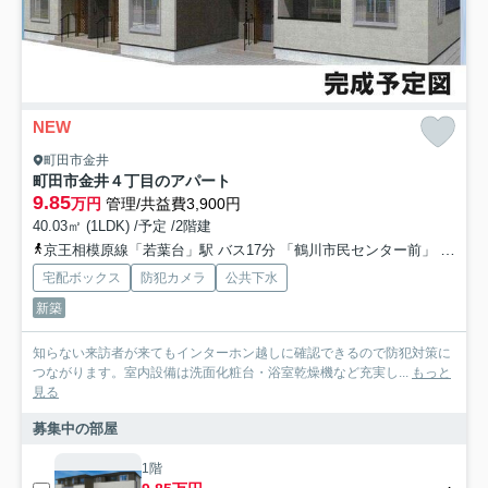
NEW
町田市金井
町田市金井４丁目のアパート
9.85
万円
管理/共益費3,900円
40.03㎡ (1LDK) /予定 /2階建
京王相模原線「若葉台」駅 バス17分 「鶴川市民センター前」 停歩15分
宅配ボックス
防犯カメラ
公共下水
新築
知らない来訪者が来てもインターホン越しに確認できるので防犯対策に
つながります。室内設備は洗面化粧台・浴室乾燥機など充実し...
もっと
見る
募集中の部屋
1階