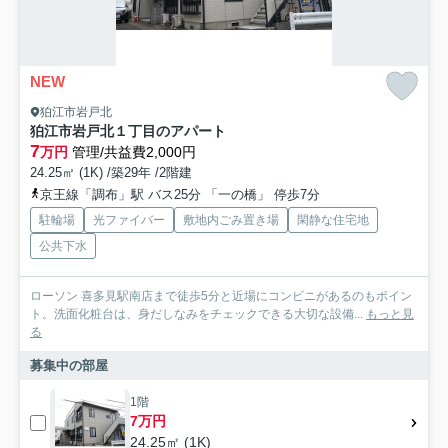
NEW
狛江市岩戸北
狛江市岩戸北１丁目のアパート
7
万円
管理/共益費2,000円
24.25㎡ (1K) /築29年 /2階建
京王線「調布」駅 バス25分 「一の橋」 停歩7分
駐輪場
光ファイバー
敷地内ごみ置き場
閑静な住宅地
公共下水
ローソン 喜多見駅南店まで徒歩5分と近場にコンビニがあるのもポイン
ト。洗面化粧台は、身だしなみをチェックできる大切な設備...
もっと見
る
募集中の部屋
1階
7万円
24.25㎡ (1K)