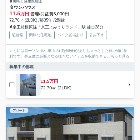
川崎市麻生区細山
タウンハウス
11.5
万円
管理/共益費5,000円
72.70㎡ (2LDK) /築35年 /2階建
京王相模原線「京王よみうりランド」駅 徒歩28分
駐輪場
閑静な住宅地
バイク置場あり
公共下水
近くにはローソン 麻生細山店(徒歩6分)がありちょっとした買い物に便
利です。身支度に必要となる様々なアイテムを収納できる...
もっと見る
募集中の部屋
11.5万円
72.70㎡ (2LDK)
アパート