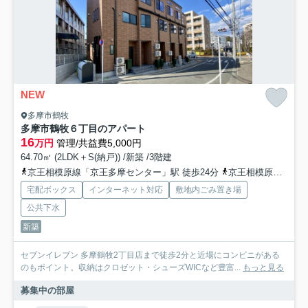
NEW
多摩市鶴牧
多摩市鶴牧６丁目のアパート
16
万円
管理/共益費5,000円
64.70㎡ (2LDK＋S(納戸)) /新築 /3階建
京王相模原線「京王多摩センター」駅 徒歩24分
京王相模原線「京王堀之内」駅 徒歩29分
宅配ボックス
インターネット対応
敷地内ごみ置き場
公共下水
新築
セブンイレブン 多摩鶴牧2丁目店まで徒歩2分と近場にコンビニがある
のもポイント。収納はクロゼット・シューズWICなど豊富...
もっと見る
募集中の部屋