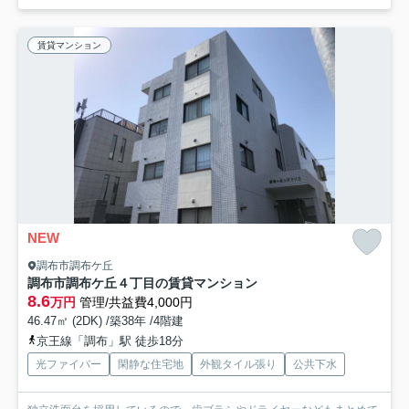
賃貸マンション
NEW
調布市調布ケ丘
調布市調布ケ丘４丁目の賃貸マンション
8.6
万円
管理/共益費4,000円
46.47㎡ (2DK) /築38年 /4階建
京王線「調布」駅 徒歩18分
光ファイバー
閑静な住宅地
外観タイル張り
公共下水