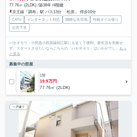
77.76㎡ (2LDK) /築38年 /4階建
京王線「調布」駅 バス13分 「松原」 停歩10分
CATV
インターネット対応
閑静な住宅地
外観タイル張り
公共下水
パセオモリ：小田急小田原線狛江駅にも近くて便利。新生活を失敗せ
ず、スタートさせたいならこちらの「パセオモリ」はいかがでし...
もっ
と見る
募集中の部屋
1階
19.9万円
77.76㎡ (2LDK)
一戸建て