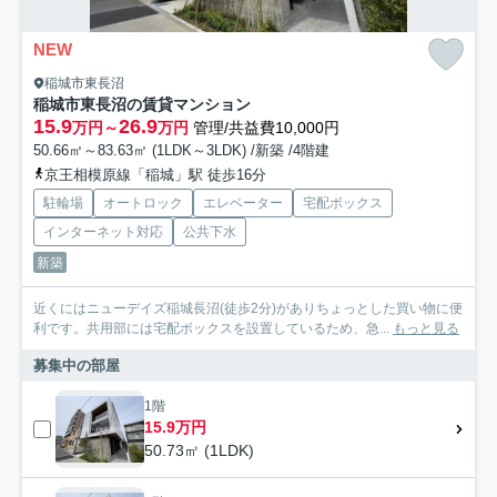
NEW
稲城市東長沼
稲城市東長沼の賃貸マンション
15.9
26.9
万円～
万円
管理/共益費10,000円
50.66㎡～83.63㎡ (1LDK～3LDK) /新築 /4階建
京王相模原線「稲城」駅 徒歩16分
駐輪場
オートロック
エレベーター
宅配ボックス
インターネット対応
公共下水
新築
近くにはニューデイズ稲城長沼(徒歩2分)がありちょっとした買い物に便
利です。共用部には宅配ボックスを設置しているため、急...
もっと見る
募集中の部屋
1階
15.9万円
50.73㎡ (1LDK)