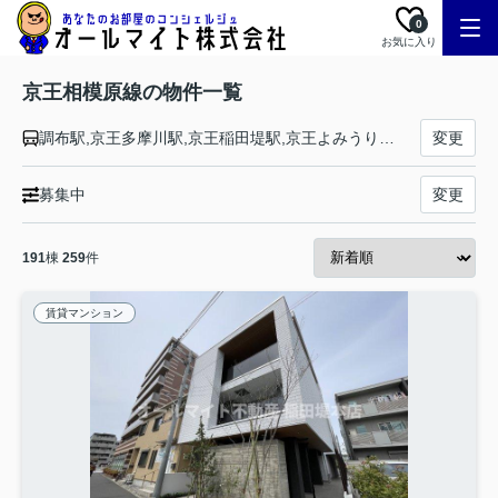
0
お気に入り
京王相模原線の物件一覧
調布駅,京王多摩川駅,京王稲田堤駅,京王よみうりランド駅,稲城駅,若葉台駅,京王永山駅,京王多摩センター駅,京王堀之内駅,南大沢駅,多摩境駅,橋本駅
変更
募集中
変更
191
棟
259
件
賃貸マンション