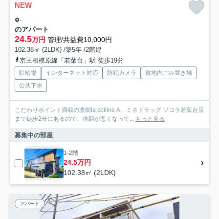
NEW
-
のアパート
24.5
万円
管理/共益費10,000円
102.38㎡ (2LDK) /築5年 /2階建
京王相模原線「若葉台」駅 徒歩19分
駐輪場
インターネット対応
防犯カメラ
敷地内ごみ置き場
公共下水
こだわりポイント満載の凛樹la colline A。ミネドラッグ ソコラ若葉台店
まで徒歩2分にあるので、体調が悪くなって...
もっと見る
募集中の部屋
1-2階
24.5万円
102.38㎡ (2LDK)
アパート