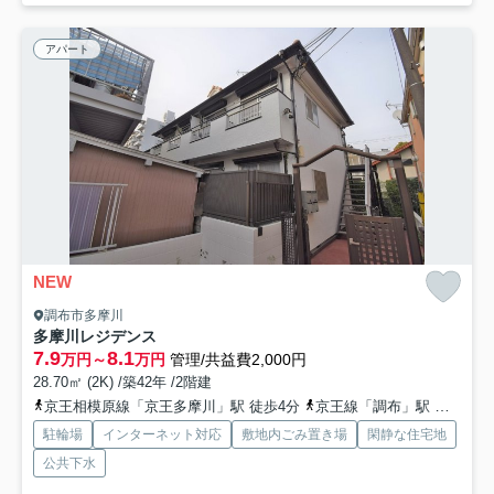
アパート
NEW
調布市多摩川
多摩川レジデンス
7.9
8.1
万円～
万円
管理/共益費2,000円
28.70㎡ (2K) /築42年 /2階建
京王相模原線「京王多摩川」駅 徒歩4分
京王線「調布」駅 徒歩17分
駐輪場
インターネット対応
敷地内ごみ置き場
閑静な住宅地
公共下水