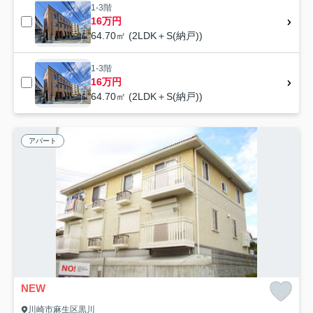
1-3階
16万円
64.70㎡ (2LDK＋S(納戸))
1-3階
16万円
64.70㎡ (2LDK＋S(納戸))
アパート
NEW
川崎市麻生区黒川