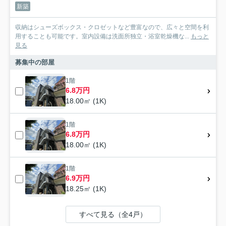
新築
収納はシューズボックス・クロゼットなど豊富なので、広々と空間を利
用することも可能です。室内設備は洗面所独立・浴室乾燥機な...
もっと
見る
募集中の部屋
1階
6.8万円
18.00㎡ (1K)
1階
6.8万円
18.00㎡ (1K)
1階
6.9万円
18.25㎡ (1K)
すべて見る（全4戸）