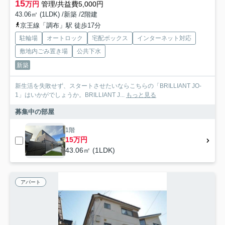
15
万円
管理/共益費5,000円
43.06㎡ (1LDK) /新築 /2階建
京王線「調布」駅 徒歩17分
駐輪場
オートロック
宅配ボックス
インターネット対応
敷地内ごみ置き場
公共下水
新築
新生活を失敗せず、スタートさせたいならこちらの「BRILLIANT JO-
1」はいかがでしょうか。BRILLIANT J...
もっと見る
募集中の部屋
1階
15万円
43.06㎡ (1LDK)
アパート