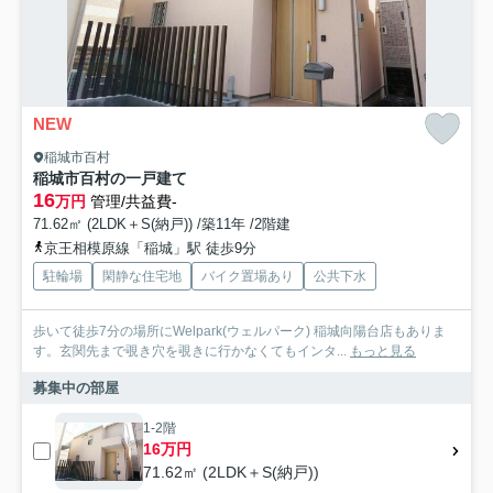
NEW
稲城市百村
稲城市百村の一戸建て
16
万円
管理/共益費-
71.62㎡ (2LDK＋S(納戸)) /築11年 /2階建
京王相模原線「稲城」駅 徒歩9分
駐輪場
閑静な住宅地
バイク置場あり
公共下水
歩いて徒歩7分の場所にWelpark(ウェルパーク) 稲城向陽台店もありま
す。玄関先まで覗き穴を覗きに行かなくてもインタ...
もっと見る
募集中の部屋
1-2階
16万円
71.62㎡ (2LDK＋S(納戸))