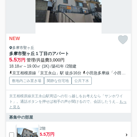
NEW
多摩市聖ヶ丘
多摩市聖ヶ丘１丁目のアパート
5.5
万円
管理/共益費3,000円
18.18㎡～19.00㎡ (1K) /築41年 /2階建
京王相模原線「京王永山」駅 徒歩16分
小田急多摩線「小田急永山」駅 徒歩17分
敷地内ごみ置き場
閑静な住宅地
公共下水
京王相模原線京王永山駅周辺への引っ越しをお考えなら「サンホワイ
ト」。通話ボタンを押せば相手の声が聞けるので、会話したうえ...
もっ
と見る
募集中の部屋
2階
5.5万円