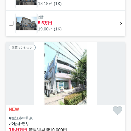
18.18㎡ (1K)
2階
5.5万円
19.00㎡ (1K)
賃貸マンション
NEW
狛江市中和泉
パセオモリ
19.9
万円
管理/共益費10,000円