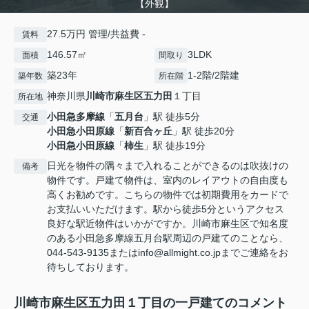
【外観】
27.5万円 管理/共益費 -
賃料
146.57㎡
3LDK
面積
間取り
築23年
1-2階/2階建
築年数
所在階
神奈川県
川崎市麻生区
五力田
１丁目
所在地
小田急多摩線
「
五月台
」駅 徒歩5分
交通
小田急小田原線
「
新百合ヶ丘
」駅 徒歩20分
小田急小田原線
「
柿生
」駅 徒歩19分
日光を物件の隅々まで入れることができるのは吹抜けの
備考
物件です。戸建て物件は、室内のレイアウトの自由度も
高くお勧めです。こちらの物件では初期費用をカードで
お支払いいただけます。駅から徒歩5分というアクセス
良好な駅近物件はいかがですか。川崎市麻生区で知名度
のある小田急多摩線五月台駅周辺の戸建てのことなら、
044-543-9135またはinfo@allmight.co.jpまでご連絡をお
待ちしております。
川崎市麻生区五力田１丁目の一戸建てのコメント