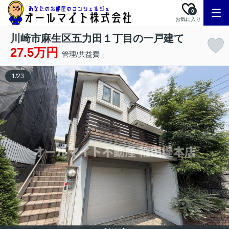
0
お気に入り
川崎市麻生区五力田１丁目の一戸建て
27.5万円
管理/共益費 -
1
/
23