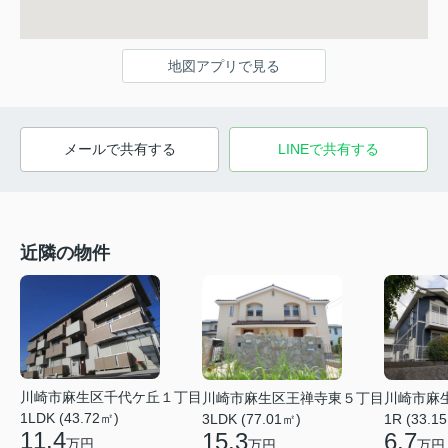
地図アプリで見る
メールで共有する
LINEで共有する
近隣の物件
川崎市麻生区千代ケ丘１丁目
川崎市麻生区王禅寺東５丁目
川崎市麻
1LDK (43.72㎡)
3LDK (77.01㎡)
1R (33.1
11.4
15.3
6.7
万円
万円
万円