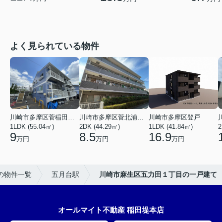
よく見られている物件
川崎市多摩区菅稲田堤２丁目
川崎市多摩区菅北浦２丁目
川崎市多摩区登戸
1LDK (55.04㎡)
2DK (44.29㎡)
1LDK (41.84㎡)
2
9
8.5
16.9
万円
万円
万円
の物件一覧
五月台駅
川崎市麻生区五力田１丁目の一戸建て
オールマイト不動産 稲田堤本店