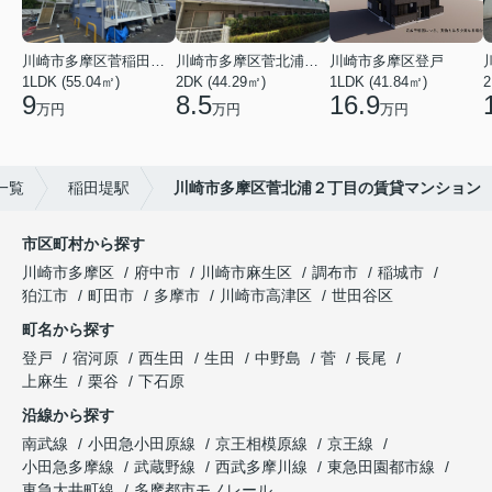
川崎市多摩区菅稲田堤２丁目
川崎市多摩区菅北浦２丁目
川崎市多摩区登戸
1LDK (55.04㎡)
2DK (44.29㎡)
1LDK (41.84㎡)
2
9
8.5
16.9
万円
万円
万円
一覧
稲田堤駅
川崎市多摩区菅北浦２丁目の賃貸マンション
市区町村から探す
川崎市多摩区
府中市
川崎市麻生区
調布市
稲城市
狛江市
町田市
多摩市
川崎市高津区
世田谷区
町名から探す
登戸
宿河原
西生田
生田
中野島
菅
長尾
上麻生
栗谷
下石原
沿線から探す
南武線
小田急小田原線
京王相模原線
京王線
小田急多摩線
武蔵野線
西武多摩川線
東急田園都市線
東急大井町線
多摩都市モノレール