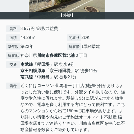
【外観】
8.5万円 管理/共益費 -
賃料
44.29㎡
2DK
面積
間取り
築22年
1階/4階建
築年数
所在階
神奈川県
川崎市多摩区
菅北浦
２丁目
所在地
南武線
「
稲田堤
」駅 徒歩9分
交通
京王相模原線
「
京王稲田堤
」駅 徒歩11分
南武線
「
中野島
」駅 徒歩21分
近くにはローソン 菅馬場一丁目店(徒歩5分)がありちょ
備考
っとした買い物に便利です。外観タイル張りなので、強
度や耐久性に優れます。駅徒歩9分に駅が立地する物件
なので、電車を多く利用する方にとって便利です。こち
らのマンションから出て150mに駐車場があります。よ
り詳しい情報や内見のご予約はオールマイト不動産 稲
田堤本店までご連絡ください。川崎市多摩区を中心に不
動産情報を数多くご紹介しています。