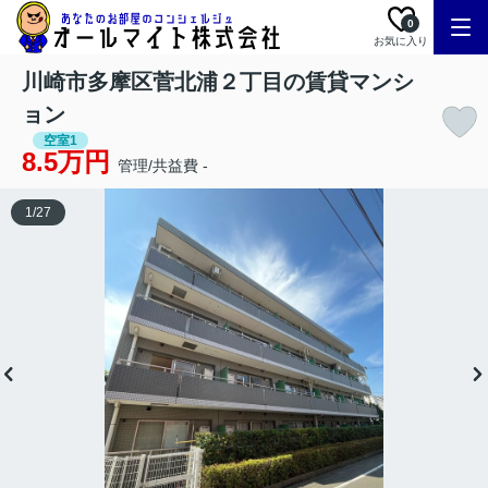
0
お気に入り
川崎市多摩区菅北浦２丁目の賃貸マンシ
ョン
空室1
8.5万円
管理/共益費 -
1
/
27