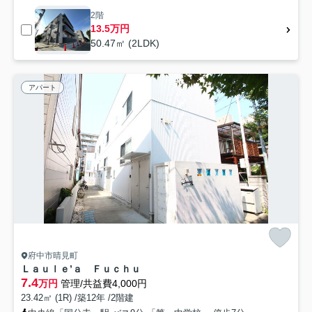
2階
13.5万円
50.47㎡ (2LDK)
アパート
府中市晴見町
Ｌａｕｌｅ’ａ Ｆｕｃｈｕ
7.4
万円
管理/共益費4,000円
23.42㎡ (1R) /築12年 /2階建