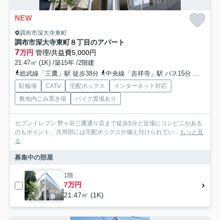
NEW
調布市深大寺東町
調布市深大寺東町８丁目のアパート
7
万円
管理/共益費5,000円
21.47㎡ (1K) /築15年 /2階建
総武線「三鷹」駅 徒歩38分
中央線「吉祥寺」駅 バス15分 「諏訪神社」 停歩2分
駐輪場
CATV
宅配ボックス
インターネット対応
敷地内ごみ置き場
バイク置場あり
セブンイレブン 野ヶ谷三鷹通り店まで徒歩5分と近場にコンビニがある
のもポイント。共用部には宅配ボックスが備え付けられてい...
もっと見
る
募集中の部屋
1階
7万円
21.47㎡ (1K)