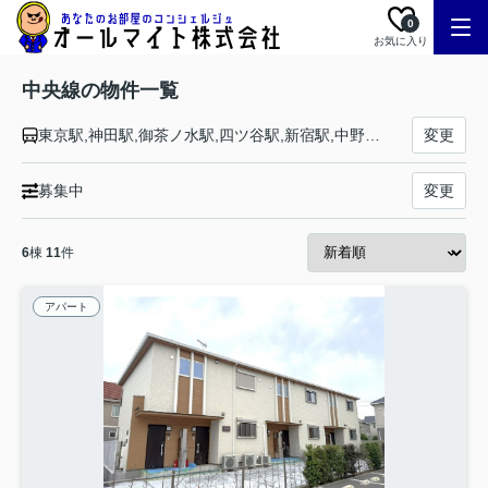
0
お気に入り
中央線の物件一覧
東京駅,神田駅,御茶ノ水駅,四ツ谷駅,新宿駅,中野駅,高円寺駅,阿佐ケ谷駅,荻窪駅,西荻窪駅,吉祥寺駅,三鷹駅,武蔵境駅,東小金井駅,武蔵小金井駅,国分寺駅,西国分寺駅,国立駅,立川駅,日野駅,豊田駅,八王子駅,西八王子駅,高尾駅,相模湖駅,藤野駅,上野原駅,四方津駅,梁川駅,鳥沢駅,猿橋駅,大月駅,初狩駅,笹子駅,甲斐大和駅,勝沼ぶどう郷駅,塩山駅,東山梨駅,山梨市駅,春日居町駅,石和温泉駅,酒折駅,甲府駅,竜王駅,塩崎駅,韮崎駅,新府駅,穴山駅,日野春駅,長坂駅,小淵沢駅,信濃境駅,富士見駅,すずらんの里駅,青柳駅,茅野駅,上諏訪駅,下諏訪駅,岡谷駅,みどり湖駅,川岸駅,辰野駅,信濃川島駅,小野駅,塩尻駅,洗馬駅,日出塩駅,贄川駅,木曽平沢駅,奈良井駅,藪原駅,宮ノ越駅,原野駅,木曽福島駅,上松駅,倉本駅,須原駅,大桑駅,野尻駅,十二兼駅,南木曽駅,田立駅,坂下駅,落合川駅,中津川駅,美乃坂本駅,恵那駅,武並駅,釜戸駅,瑞浪駅,土岐市駅,多治見駅,古虎渓駅,定光寺駅,高蔵寺駅,神領駅,春日井駅,勝川駅,新守山駅,大曽根駅,千種駅,鶴舞駅,金山駅,名古屋駅
変更
募集中
変更
6
棟
11
件
アパート