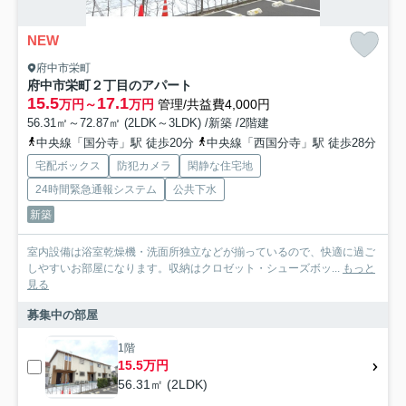
NEW
府中市栄町
府中市栄町２丁目のアパート
15.5
17.1
万円～
万円
管理/共益費4,000円
56.31㎡～72.87㎡ (2LDK～3LDK) /新築 /2階建
中央線「国分寺」駅 徒歩20分
中央線「西国分寺」駅 徒歩28分
宅配ボックス
防犯カメラ
閑静な住宅地
24時間緊急通報システム
公共下水
新築
室内設備は浴室乾燥機・洗面所独立などが揃っているので、快適に過ご
しやすいお部屋になります。収納はクロゼット・シューズボッ...
もっと
見る
募集中の部屋
1階
15.5万円
56.31㎡ (2LDK)