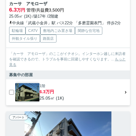
カーサ アモローザ
6.3
万円
管理/共益費3,500円
25.05㎡ (1K) /築17年 /2階建
中央線「武蔵小金井」駅 バス22分 「多磨霊園表門」 停歩2分
駐輪場
CATV
敷地内ごみ置き場
閑静な住宅地
外観タイル張り
路面店
「カーサ アモローザ」のここがイチオシ。インターホン越しに来訪者
を確認できるので、トラブルを事前に回避しやすくなります。...
もっと
見る
募集中の部屋
1階
6.3万円
25.05㎡ (1K)
アパート