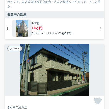
ポイント。室内設備は洗面化粧台・浴室乾燥機などが揃って...
もっと見
る
募集中の部屋
1-3階
14万円
49.05㎡ (1LDK＋2S(納戸))
アパート
府中市紅葉丘