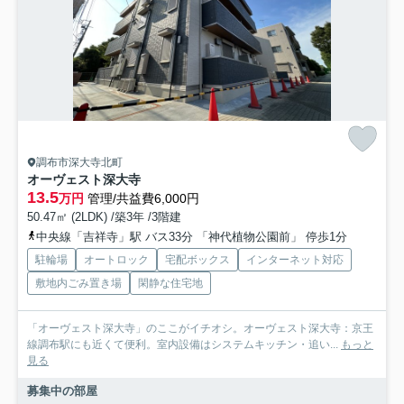
調布市深大寺北町
オーヴェスト深大寺
13.5
万円
管理/共益費6,000円
50.47㎡ (2LDK) /築3年 /3階建
中央線「吉祥寺」駅 バス33分 「神代植物公園前」 停歩1分
駐輪場
オートロック
宅配ボックス
インターネット対応
敷地内ごみ置き場
閑静な住宅地
「オーヴェスト深大寺」のここがイチオシ。オーヴェスト深大寺：京王
線調布駅にも近くて便利。室内設備はシステムキッチン・追い...
もっと
見る
募集中の部屋