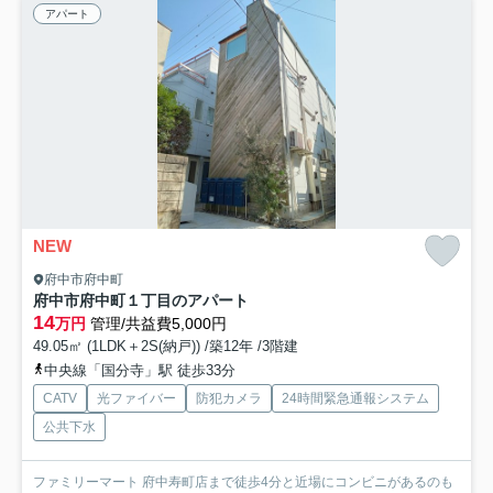
アパート
NEW
府中市府中町
府中市府中町１丁目のアパート
14
万円
管理/共益費5,000円
49.05㎡ (1LDK＋2S(納戸)) /築12年 /3階建
中央線「国分寺」駅 徒歩33分
CATV
光ファイバー
防犯カメラ
24時間緊急通報システム
公共下水
ファミリーマート 府中寿町店まで徒歩4分と近場にコンビニがあるのも