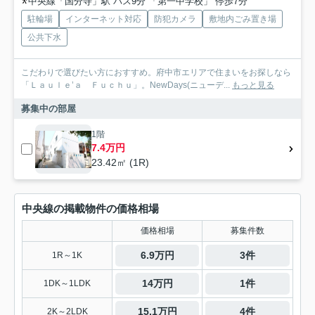
中央線「国分寺」駅 バス9分 「第一中学校」 停歩7分
駐輪場
インターネット対応
防犯カメラ
敷地内ごみ置き場
公共下水
こだわりで選びたい方におすすめ。府中市エリアで住まいをお探しなら
「Ｌａｕｌｅ’ａ Ｆｕｃｈｕ」。NewDays(ニューデ...
もっと見る
募集中の部屋
1階
7.4万円
23.42㎡ (1R)
中央線の掲載物件の価格相場
価格相場
募集件数
6.9万円
3件
1R～1K
14万円
1件
1DK～1LDK
15.1万円
4件
2K～2LDK