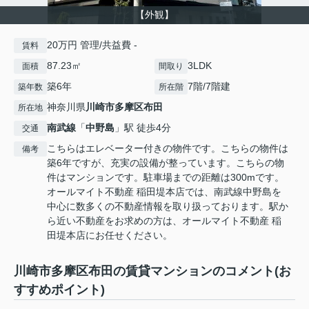
【外観】
20万円 管理/共益費 -
賃料
87.23㎡
3LDK
面積
間取り
築6年
7階/7階建
築年数
所在階
神奈川県
川崎市多摩区
布田
所在地
南武線
「
中野島
」駅 徒歩4分
交通
こちらはエレベーター付きの物件です。こちらの物件は
備考
築6年ですが、充実の設備が整っています。こちらの物
件はマンションです。駐車場までの距離は300mです。
オールマイト不動産 稲田堤本店では、南武線中野島を
中心に数多くの不動産情報を取り扱っております。駅か
ら近い不動産をお求めの方は、オールマイト不動産 稲
田堤本店にお任せください。
川崎市多摩区布田の賃貸マンションのコメント(お
すすめポイント)