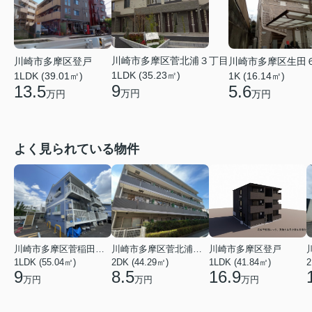
川崎市多摩区菅北浦３丁目
川崎市多摩区登戸
川崎市多摩区生田
1LDK (35.23㎡)
1LDK (39.01㎡)
1K (16.14㎡)
9
13.5
5.6
万円
万円
万円
よく見られている物件
川崎市多摩区菅稲田堤２丁目
川崎市多摩区菅北浦２丁目
川崎市多摩区登戸
1LDK (55.04㎡)
2DK (44.29㎡)
1LDK (41.84㎡)
2
9
8.5
16.9
万円
万円
万円