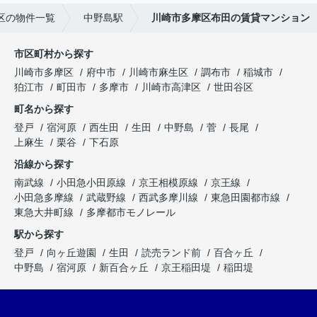
区の物件一覧
中野島駅
川崎市多摩区布田の賃貸マンション
市区町村から探す
川崎市多摩区
府中市
川崎市麻生区
調布市
稲城市
狛江市
町田市
多摩市
川崎市高津区
世田谷区
町名から探す
登戸
宿河原
西生田
生田
中野島
菅
長尾
上麻生
栗谷
下石原
沿線から探す
南武線
小田急小田原線
京王相模原線
京王線
小田急多摩線
武蔵野線
西武多摩川線
東急田園都市線
東急大井町線
多摩都市モノレール
駅から探す
登戸
向ヶ丘遊園
生田
読売ランド前
百合ヶ丘
中野島
宿河原
新百合ヶ丘
京王稲田堤
稲田堤