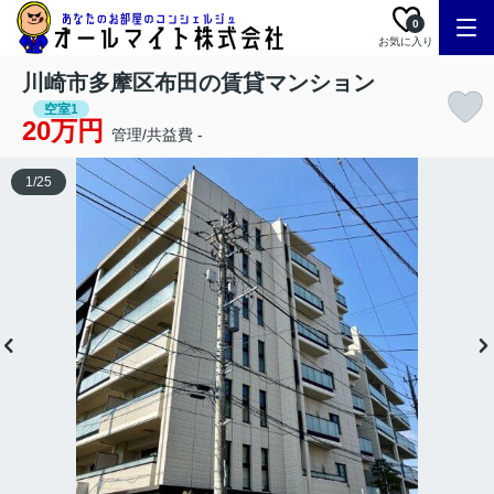
0
お気に入り
川崎市多摩区布田の賃貸マンション
空室1
20万円
管理/共益費 -
1
/
25