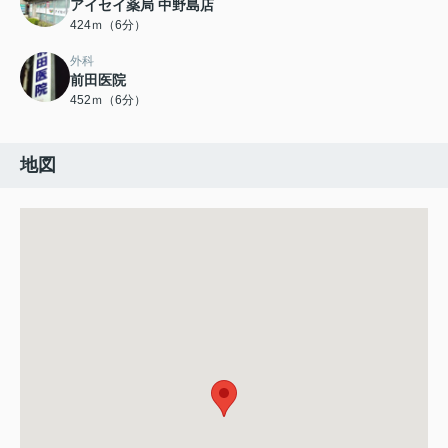
アイセイ薬局 中野島店
424ｍ（6分）
外科
前田医院
452ｍ（6分）
地図