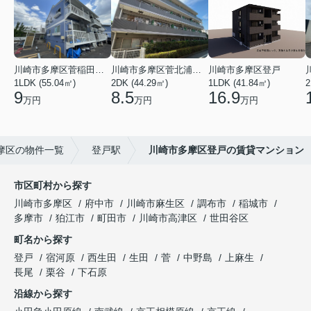
川崎市多摩区菅稲田堤２丁目
川崎市多摩区菅北浦２丁目
川崎市多摩区登戸
1LDK (55.04㎡)
2DK (44.29㎡)
1LDK (41.84㎡)
2
9
8.5
16.9
万円
万円
万円
摩区の物件一覧
登戸駅
川崎市多摩区登戸の賃貸マンション
市区町村から探す
川崎市多摩区
府中市
川崎市麻生区
調布市
稲城市
多摩市
狛江市
町田市
川崎市高津区
世田谷区
町名から探す
登戸
宿河原
西生田
生田
菅
中野島
上麻生
長尾
栗谷
下石原
沿線から探す