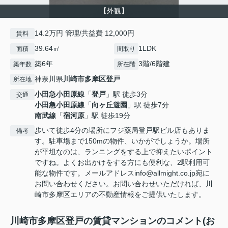
【外観】
14.2万円 管理/共益費 12,000円
賃料
39.64㎡
1LDK
面積
間取り
築6年
3階/6階建
築年数
所在階
神奈川県
川崎市多摩区
登戸
所在地
小田急小田原線
「
登戸
」駅 徒歩3分
交通
小田急小田原線
「
向ヶ丘遊園
」駅 徒歩7分
南武線
「
宿河原
」駅 徒歩19分
歩いて徒歩4分の場所にフジ薬局登戸駅ビル店もありま
備考
す。駐車場まで150mの物件、いかがでしょうか。場所
が平坦なのは、ランニングをする上で抑えたいポイント
ですね。よくお出かけをする方にも便利な、2駅利用可
能な物件です。メールアドレスinfo@allmight.co.jp宛に
お問い合わせください。お問い合わせいただければ、川
崎市多摩区エリアの不動産情報をご提供いたします。
川崎市多摩区登戸の賃貸マンションのコメント(お