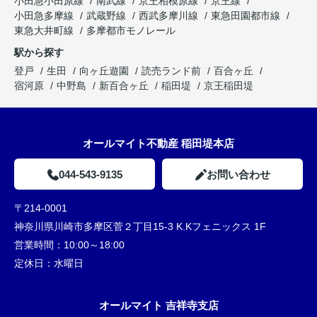
小田急小田原線
南武線
京王相模原線
京王線
小田急多摩線
武蔵野線
西武多摩川線
東急田園都市線
東急大井町線
多摩都市モノレール
駅から探す
登戸
生田
向ヶ丘遊園
読売ランド前
百合ヶ丘
宿河原
中野島
新百合ヶ丘
稲田堤
京王稲田堤
オールマイト不動産 稲田堤本店
044-543-9135
お問い合わせ
〒214-0001
神奈川県川崎市多摩区菅２丁目15-3 K.Kフェニックス 1F
営業時間：
10:00～18:00
定休日：
水曜日
オールマイト 吉祥寺支店