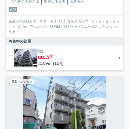
敷地内ごみ置き場
閑静な住宅地
公共下水
新築
新生活を失敗せず、スタートさせたいならこちらの「Ｅｖｅｒｇｒｅｅ
ｎ」はいかがでしょうか。収納はクロゼット・シューズボック...
もっと
見る
募集中の部屋
9階
10.8万円
31.09㎡ (1DK)
賃貸マンション