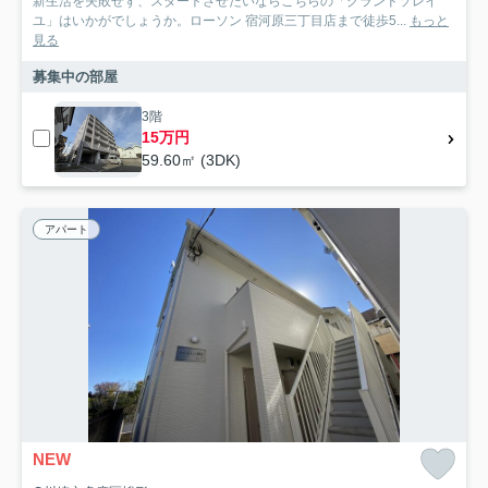
新生活を失敗せず、スタートさせたいならこちらの「グランドソレイ
ユ」はいかがでしょうか。ローソン 宿河原三丁目店まで徒歩5...
もっと
見る
募集中の部屋
3階
15万円
59.60㎡ (3DK)
アパート
NEW