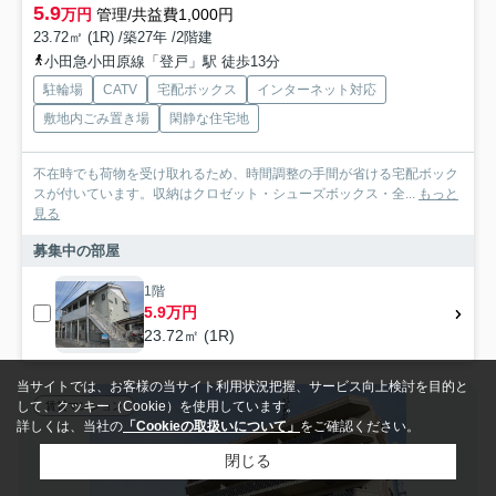
5.9
万円
管理/共益費1,000円
23.72㎡ (1R) /築27年 /2階建
小田急小田原線「登戸」駅 徒歩13分
駐輪場
CATV
宅配ボックス
インターネット対応
敷地内ごみ置き場
閑静な住宅地
不在時でも荷物を受け取れるため、時間調整の手間が省ける宅配ボック
スが付いています。収納はクロゼット・シューズボックス・全...
もっと
見る
募集中の部屋
1階
5.9万円
23.72㎡ (1R)
当サイトでは、お客様の当サイト利用状況把握、サービス向上検討を目的と
して、クッキー（Cookie）を使用しています。
賃貸マンション
詳しくは、当社の
「Cookieの取扱いについて」
をご確認ください。
閉じる