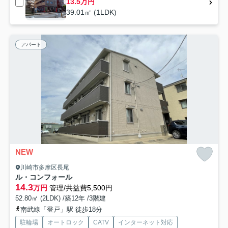
13.5万円
39.01㎡ (1LDK)
アパート
NEW
川崎市多摩区長尾
ル・コンフォール
14.3
万円
管理/共益費5,500円
52.80㎡ (2LDK) /築12年 /3階建
南武線「登戸」駅 徒歩18分
駐輪場
オートロック
CATV
インターネット対応