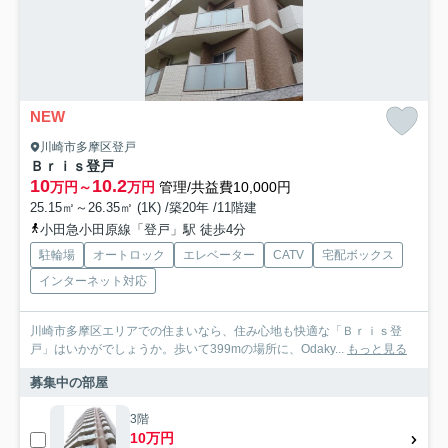
NEW
川崎市多摩区登戸
Ｂｒｉｓ登戸
10
10.2
万円～
万円
管理/共益費10,000円
25.15㎡～26.35㎡ (1K) /築20年 /11階建
小田急小田原線「登戸」駅 徒歩4分
駐輪場
オートロック
エレベーター
CATV
宅配ボックス
インターネット対応
川崎市多摩区エリアでの住まいなら、住み心地も快適な「Ｂｒｉｓ登
戸」はいかがでしょうか。歩いて399mの場所に、Odaky...
もっと見る
募集中の部屋
3階
10万円