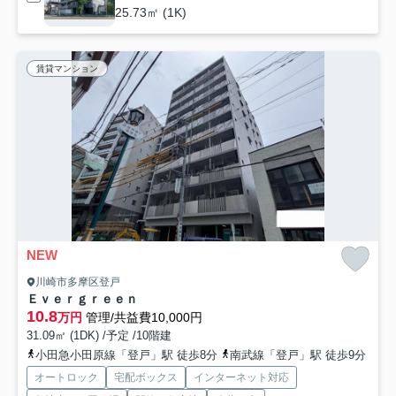
25.73㎡ (1K)
賃貸マンション
NEW
川崎市多摩区登戸
Ｅｖｅｒｇｒｅｅｎ
10.8
万円
管理/共益費10,000円
31.09㎡ (1DK) /予定 /10階建
小田急小田原線「登戸」駅 徒歩8分
南武線「登戸」駅 徒歩9分
オートロック
宅配ボックス
インターネット対応