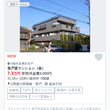
賃貸マンション
NEW
川崎市多摩区登戸
登戸貸マンション（仮）
7.3
万円
管理/共益費3,000円
31.18㎡ (1DK) /築26年 /3階建
小田急小田原線「登戸」駅 徒歩17分
駐輪場
CATV
光ファイバー
敷地内ごみ置き場
閑静な住宅地
バイク置場あり
ファミリーマート 登戸中央店まで徒歩1分と近場にコンビニがあるのも