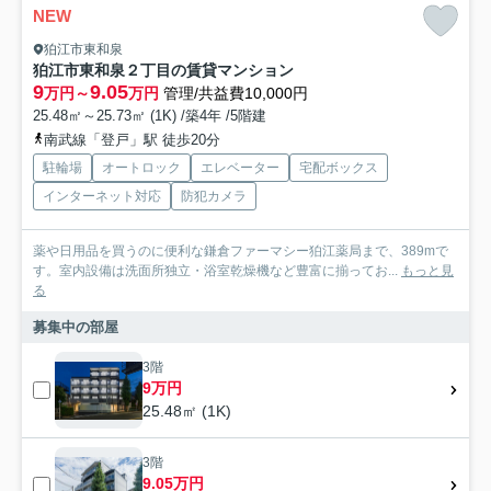
NEW
狛江市東和泉
狛江市東和泉２丁目の賃貸マンション
9
9.05
万円～
万円
管理/共益費10,000円
25.48㎡～25.73㎡ (1K) /築4年 /5階建
南武線「登戸」駅 徒歩20分
駐輪場
オートロック
エレベーター
宅配ボックス
インターネット対応
防犯カメラ
薬や日用品を買うのに便利な鎌倉ファーマシー狛江薬局まで、389mで
す。室内設備は洗面所独立・浴室乾燥機など豊富に揃ってお...
もっと見
る
募集中の部屋
3階
9万円
25.48㎡ (1K)
3階
9.05万円