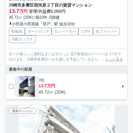
川崎市多摩区宿河原２丁目の賃貸マンション
13.7
万円
管理/共益費5,000円
45.72㎡ (2DK) /築23年 /5階建
小田急小田原線「登戸」駅 徒歩10分
駐輪場
オートロック
エレベーター
CATV
光ファイバー
宅配ボックス
日々の暮らしに便利なまいばすけっと 登戸駅南店(スーパー)まで7分で
行けます。川崎市多摩区へお引越しを予定しているなら、...
もっと見る
募集中の部屋
3階
13.7万円
45.72㎡ (2DK)
賃貸マンション