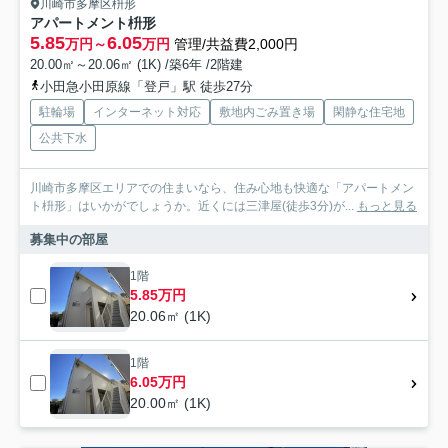
川崎市多摩区枡形
アパートメント枡形
5.85
6.05
万円～
万円
管理/共益費2,000円
20.00㎡～20.06㎡ (1K) /築6年 /2階建
小田急小田原線「登戸」駅 徒歩27分
駐輪場
インターネット対応
敷地内ごみ置き場
閑静な住宅地
公共下水
川崎市多摩区エリアでの住まいなら、住み心地も快適な「アパートメン
ト枡形」はいかがでしょうか。近くには三津屋(徒歩3分)が...
もっと見る
募集中の部屋
1階
5.85万円
20.06㎡ (1K)
1階
6.05万円
20.00㎡ (1K)