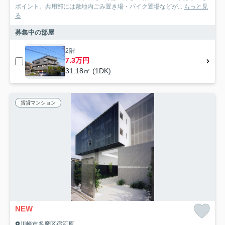
ポイント。共用部には敷地内ごみ置き場・バイク置場などが...
もっと見
る
募集中の部屋
2階
7.3万円
31.18㎡ (1DK)
賃貸マンション
NEW
川崎市多摩区宿河原