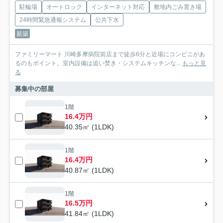
駐輪場
オートロック
インターネット対応
敷地内ごみ置き場
24時間緊急通報システム
公共下水
新築
ファミリーマート 川崎多摩病院前店まで徒歩6分と近場にコンビニがあ
るのもポイント。室内設備は追い焚き・システムキッチンな...
もっと見
る
募集中の部屋
1階
16.4万円
40.35㎡ (1LDK)
1階
16.4万円
40.87㎡ (1LDK)
1階
16.5万円
41.84㎡ (1LDK)