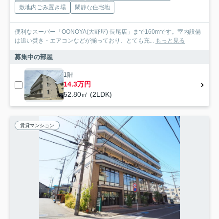
敷地内ごみ置き場
閑静な住宅地
便利なスーパー「OONOYA(大野屋) 長尾店」まで160mです。室内設備
は追い焚き・エアコンなどが揃っており、とても充...
もっと見る
募集中の部屋
1階
14.3万円
52.80㎡ (2LDK)
賃貸マンション