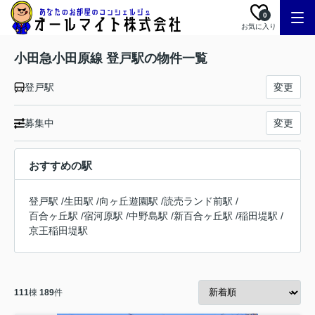
0
お気に入り
小田急小田原線 登戸駅の物件一覧
登戸駅
変更
募集中
変更
おすすめの駅
登戸駅
/
生田駅
/
向ヶ丘遊園駅
/
読売ランド前駅
/
百合ヶ丘駅
/
宿河原駅
/
中野島駅
/
新百合ヶ丘駅
/
稲田堤駅
/
京王稲田堤駅
111
棟
189
件