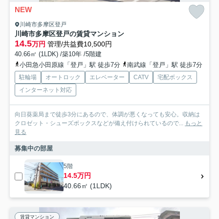
NEW
川崎市多摩区登戸
川崎市多摩区登戸の賃貸マンション
14.5
万円
管理/共益費10,500円
40.66㎡ (1LDK) /築10年 /5階建
小田急小田原線「登戸」駅 徒歩7分
南武線「登戸」駅 徒歩7分
駐輪場
オートロック
エレベーター
CATV
宅配ボックス
インターネット対応
向日葵薬局まで徒歩3分にあるので、体調が悪くなっても安心。収納は
クロゼット・シューズボックスなどが備え付けられているので...
もっと
見る
募集中の部屋
5階
14.5万円
40.66㎡ (1LDK)
賃貸マンション