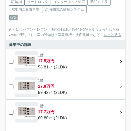
駐輪場
オートロック
インターネット対応
防犯カメラ
敷地内ごみ置き場
24時間緊急通報システム
新築
近くにはセブンイレブン 川崎宿河原店(徒歩4分)がありちょっとした買
い物に便利です。室内設備は浴室乾燥機・洗面化粧台など...
もっと見る
募集中の部屋
1階
17.5万円
58.81㎡ (2LDK)
1階
17.6万円
59.42㎡ (2LDK)
1階
17.7万円
60.80㎡ (2LDK)