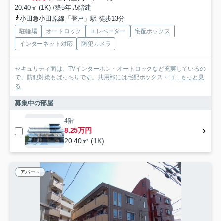
20.40㎡ (1K) /築5年 /5階建
小田急小田原線「登戸」駅 徒歩13分
駐輪場
オートロック
エレベーター
宅配ボックス
インターネット対応
防犯カメラ
セキュリティ面は、TVインターホン・オートロックなど充実しているの
で、防犯対策もばっちりです。共用部には宅配ボックス・ゴ...
もっと見
る
募集中の部屋
4階
8.25万円
20.40㎡ (1K)
アパート