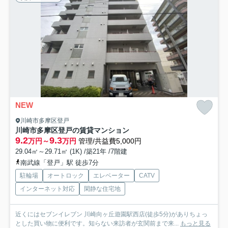
NEW
川崎市多摩区登戸
川崎市多摩区登戸の賃貸マンション
9.2
9.3
万円～
万円
管理/共益費5,000円
29.04㎡～29.71㎡ (1K) /築21年 /7階建
南武線「登戸」駅 徒歩7分
駐輪場
オートロック
エレベーター
CATV
インターネット対応
閑静な住宅地
近くにはセブンイレブン 川崎向ヶ丘遊園駅西店(徒歩5分)がありちょっ
とした買い物に便利です。知らない来訪者が玄関前まで来...
もっと見る