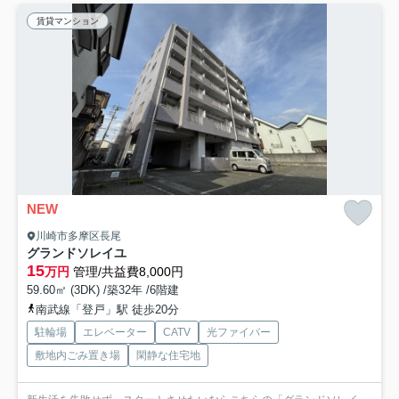
賃貸マンション
NEW
川崎市多摩区長尾
グランドソレイユ
15
万円
管理/共益費8,000円
59.60㎡ (3DK) /築32年 /6階建
南武線「登戸」駅 徒歩20分
駐輪場
エレベーター
CATV
光ファイバー
敷地内ごみ置き場
閑静な住宅地