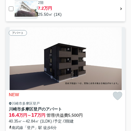
2階
7.2万円
25.50㎡ (1K)
アパート
NEW
川崎市多摩区登戸
川崎市多摩区登戸のアパート
16.4
17
万円～
万円
管理/共益費5,500円
40.35㎡～42.84㎡ (1LDK) /予定 /3階建
南武線「登戸」駅 徒歩6分