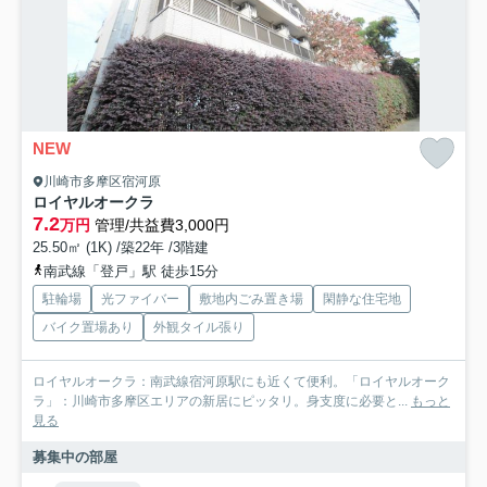
NEW
川崎市多摩区宿河原
ロイヤルオークラ
7.2
万円
管理/共益費3,000円
25.50㎡ (1K) /築22年 /3階建
南武線「登戸」駅 徒歩15分
駐輪場
光ファイバー
敷地内ごみ置き場
閑静な住宅地
バイク置場あり
外観タイル張り
ロイヤルオークラ：南武線宿河原駅にも近くて便利。「ロイヤルオーク
ラ」：川崎市多摩区エリアの新居にピッタリ。身支度に必要と...
もっと
見る
募集中の部屋