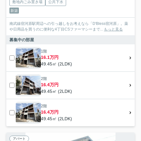
敷地内ごみ置き場
公共下水
新築
南武線宿河原駅周辺への引っ越しをお考えなら「D'Bless宿河原」。薬
や日用品を買うのに便利な4丁目CSファーマシーまで...
もっと見る
募集中の部屋
1階
16.1万円
49.45㎡ (2LDK)
2階
16.4万円
49.45㎡ (2LDK)
2階
16.4万円
49.45㎡ (2LDK)
アパート