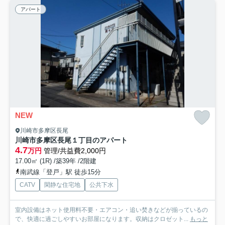
アパート
NEW
川崎市多摩区長尾
川崎市多摩区長尾１丁目のアパート
4.7
万円
管理/共益費2,000円
17.00㎡ (1R) /築39年 /2階建
南武線「登戸」駅 徒歩15分
CATV
閑静な住宅地
公共下水
室内設備はネット使用料不要・エアコン・追い焚きなどが揃っているの
で、快適に過ごしやすいお部屋になります。収納はクロゼット...
もっと