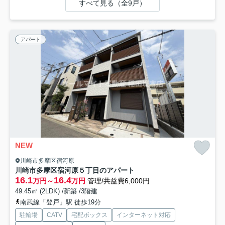
すべて見る（全9戸）
アパート
NEW
川崎市多摩区宿河原
川崎市多摩区宿河原５丁目のアパート
16.1
16.4
万円～
万円
管理/共益費6,000円
49.45㎡ (2LDK) /新築 /3階建
南武線「登戸」駅 徒歩19分
駐輪場
CATV
宅配ボックス
インターネット対応