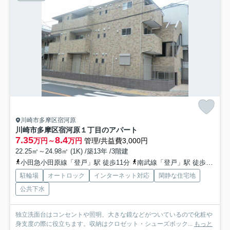
川崎市多摩区宿河原
川崎市多摩区宿河原１丁目のアパート
7.35
8.4
万円～
万円
管理/共益費3,000円
22.25㎡～24.98㎡ (1K) /築13年 /3階建
小田急小田原線「登戸」駅 徒歩11分
南武線「登戸」駅 徒歩11分
駐輪場
オートロック
インターネット対応
閑静な住宅地
公共下水
独立洗面台はコンセントや照明、大きな鏡などがついているので化粧や
身支度の際に役立ちます。収納はクロゼット・シューズボック...
もっと