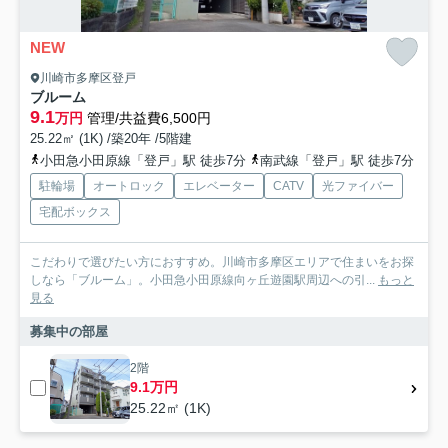
NEW
川崎市多摩区登戸
ブルーム
9.1
万円
管理/共益費6,500円
25.22㎡ (1K) /築20年 /5階建
小田急小田原線「登戸」駅 徒歩7分
南武線「登戸」駅 徒歩7分
駐輪場
オートロック
エレベーター
CATV
光ファイバー
宅配ボックス
こだわりで選びたい方におすすめ。川崎市多摩区エリアで住まいをお探
しなら「ブルーム」。小田急小田原線向ヶ丘遊園駅周辺への引...
もっと
見る
募集中の部屋
2階
9.1万円
25.22㎡ (1K)