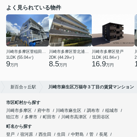
よく見られている物件
川崎市多摩区菅稲田堤２丁目
川崎市多摩区菅北浦２丁目
川崎市多摩区登戸
1LDK (55.04㎡)
2DK (44.29㎡)
1LDK (41.84㎡)
2
9
8.5
16.9
万円
万円
万円
新百合ヶ丘駅
川崎市麻生区万福寺３丁目の賃貸マンション
市区町村から探す
川崎市多摩区
府中市
川崎市麻生区
調布市
稲城市
狛江市
多摩市
町田市
川崎市高津区
世田谷区
町名から探す
登戸
宿河原
西生田
生田
中野島
菅
長尾