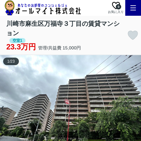
0
お気に入り
川崎市麻生区万福寺３丁目の賃貸マンシ
ョン
空室1
23.3万円
管理/共益費 15,000円
1
/
23