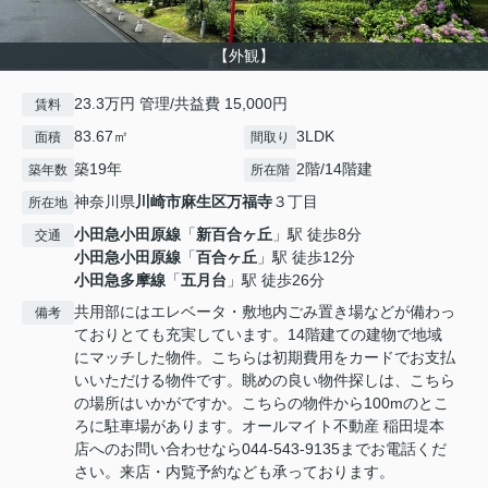
【外観】
23.3万円 管理/共益費 15,000円
賃料
83.67㎡
3LDK
面積
間取り
築19年
2階/14階建
築年数
所在階
神奈川県
川崎市麻生区
万福寺
３丁目
所在地
小田急小田原線
「
新百合ヶ丘
」駅 徒歩8分
交通
小田急小田原線
「
百合ヶ丘
」駅 徒歩12分
小田急多摩線
「
五月台
」駅 徒歩26分
共用部にはエレベータ・敷地内ごみ置き場などが備わっ
備考
ておりとても充実しています。14階建ての建物で地域
にマッチした物件。こちらは初期費用をカードでお支払
いいただける物件です。眺めの良い物件探しは、こちら
の場所はいかがですか。こちらの物件から100mのとこ
ろに駐車場があります。オールマイト不動産 稲田堤本
店へのお問い合わせなら044-543-9135までお電話くだ
さい。来店・内覧予約なども承っております。