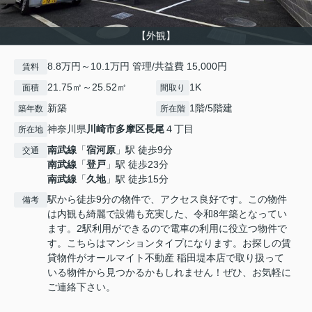
【外観】
8.8万円～10.1万円 管理/共益費 15,000円
賃料
21.75㎡～25.52㎡
1K
面積
間取り
新築
1階/5階建
築年数
所在階
神奈川県
川崎市多摩区
長尾
４丁目
所在地
南武線
「
宿河原
」駅 徒歩9分
交通
南武線
「
登戸
」駅 徒歩23分
南武線
「
久地
」駅 徒歩15分
駅から徒歩9分の物件で、アクセス良好です。この物件
備考
は内観も綺麗で設備も充実した、令和8年築となってい
ます。2駅利用ができるので電車の利用に役立つ物件で
す。こちらはマンションタイプになります。お探しの賃
貸物件がオールマイト不動産 稲田堤本店で取り扱って
いる物件から見つかるかもしれません！ぜひ、お気軽に
ご連絡下さい。