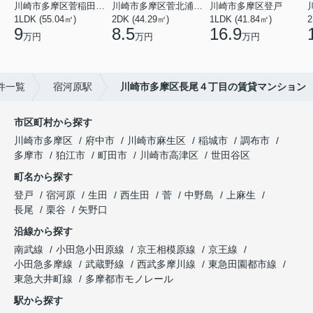
川崎市多摩区菅稲田堤２丁目
川崎市多摩区菅北浦２丁目
川崎市多摩区登戸
1LDK (55.04㎡)
2DK (44.29㎡)
1LDK (41.84㎡)
2
9
8.5
16.9
万円
万円
万円
件一覧
宿河原駅
川崎市多摩区長尾４丁目の賃貸マンション
市区町村から探す
川崎市多摩区
府中市
川崎市麻生区
稲城市
調布市
多摩市
狛江市
町田市
川崎市高津区
世田谷区
町名から探す
登戸
宿河原
生田
西生田
菅
中野島
上麻生
長尾
栗谷
矢野口
沿線から探す
南武線
小田急小田原線
京王相模原線
京王線
小田急多摩線
武蔵野線
西武多摩川線
東急田園都市線
東急大井町線
多摩都市モノレール
駅から探す