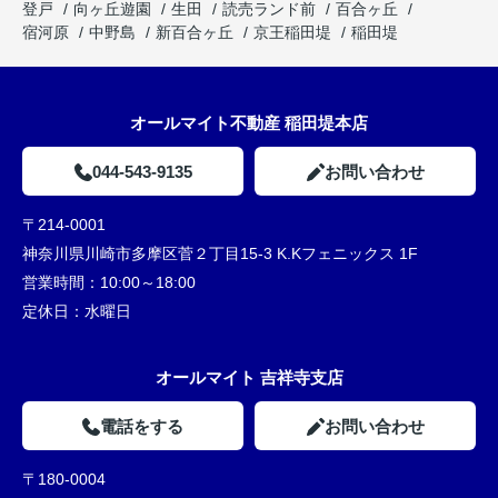
登戸
向ヶ丘遊園
生田
読売ランド前
百合ヶ丘
宿河原
中野島
新百合ヶ丘
京王稲田堤
稲田堤
オールマイト不動産 稲田堤本店
044-543-9135
お問い合わせ
〒214-0001
神奈川県川崎市多摩区菅２丁目15-3 K.Kフェニックス 1F
営業時間：
10:00～18:00
定休日：
水曜日
オールマイト 吉祥寺支店
電話をする
お問い合わせ
〒180-0004