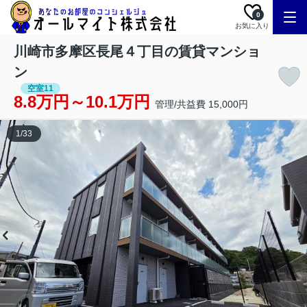
0
お気に入り
川崎市多摩区長尾４丁目の賃貸マンショ
ン
空室11
8.8万円～10.1万円
管理/共益費 15,000円
1
/
33