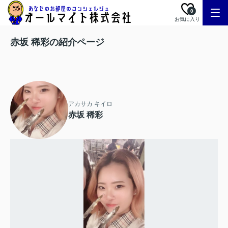
0
お気に入り
赤坂 稀彩の紹介ページ
アカサカ キイロ
赤坂 稀彩