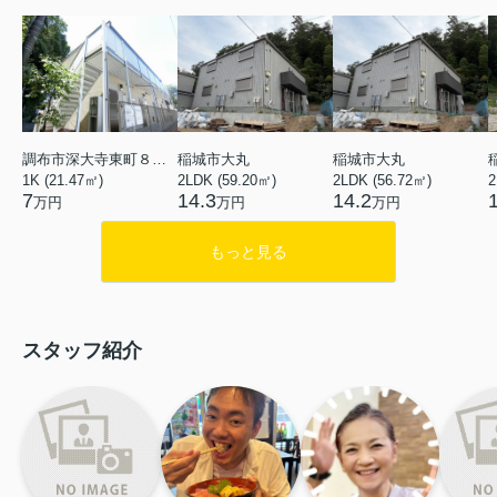
調布市深大寺東町８丁目
稲城市大丸
稲城市大丸
1K (21.47㎡)
2LDK (59.20㎡)
2LDK (56.72㎡)
2
7
14.3
14.2
万円
万円
万円
もっと見る
スタッフ紹介