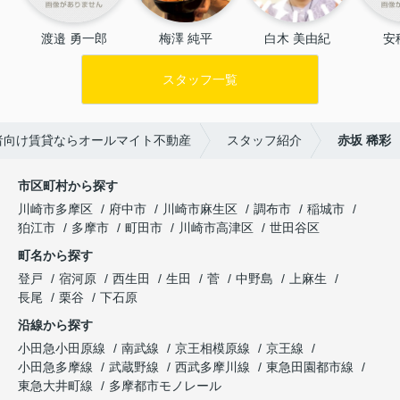
渡邉 勇一郎
梅澤 純平
白木 美由紀
安
スタッフ一覧
者向け賃貸ならオールマイト不動産
スタッフ紹介
赤坂 稀彩
市区町村から探す
川崎市多摩区
府中市
川崎市麻生区
調布市
稲城市
狛江市
多摩市
町田市
川崎市高津区
世田谷区
町名から探す
登戸
宿河原
西生田
生田
菅
中野島
上麻生
長尾
栗谷
下石原
沿線から探す
小田急小田原線
南武線
京王相模原線
京王線
小田急多摩線
武蔵野線
西武多摩川線
東急田園都市線
東急大井町線
多摩都市モノレール