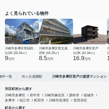
よく見られている物件
川崎市多摩区菅稲田堤２丁目
川崎市多摩区菅北浦２丁目
川崎市多摩区登戸
1LDK (55.04㎡)
2DK (44.29㎡)
1LDK (41.84㎡)
2
9
8.5
16.9
万円
万円
万円
物件一覧
向ヶ丘遊園駅
川崎市多摩区登戸の賃貸マンション
市区町村から探す
川崎市多摩区
府中市
川崎市麻生区
調布市
稲城市
多摩市
狛江市
町田市
川崎市高津区
世田谷区
町名から探す