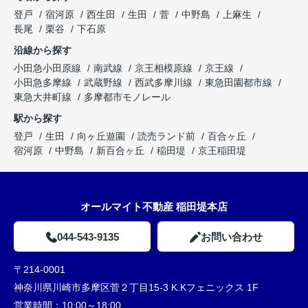
登戸
宿河原
西生田
生田
菅
中野島
上麻生
長尾
栗谷
下石原
沿線から探す
小田急小田原線
南武線
京王相模原線
京王線
小田急多摩線
武蔵野線
西武多摩川線
東急田園都市線
東急大井町線
多摩都市モノレール
駅から探す
登戸
生田
向ヶ丘遊園
読売ランド前
百合ヶ丘
宿河原
中野島
新百合ヶ丘
稲田堤
京王稲田堤
オールマイト不動産 稲田堤本店
044-543-9135
お問い合わせ
〒214-0001
神奈川県川崎市多摩区菅２丁目15-3 K.Kフェニックス 1F
営業時間：
10:00～18:00