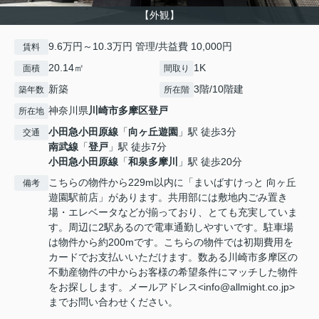
【外観】
9.6万円～10.3万円 管理/共益費 10,000円
賃料
20.14㎡
1K
面積
間取り
新築
3階/10階建
築年数
所在階
神奈川県
川崎市多摩区
登戸
所在地
小田急小田原線
「
向ヶ丘遊園
」駅 徒歩3分
交通
南武線
「
登戸
」駅 徒歩7分
小田急小田原線
「
和泉多摩川
」駅 徒歩20分
こちらの物件から229m以内に「まいばすけっと 向ヶ丘
備考
遊園駅前店」があります。共用部には敷地内ごみ置き
場・エレベータなどが揃っており、とても充実していま
す。周辺に2駅あるので電車通勤しやすいです。駐車場
は物件から約200mです。こちらの物件では初期費用を
カードでお支払いいただけます。数ある川崎市多摩区の
不動産物件の中からお客様の希望条件にマッチした物件
をお探しします。メールアドレス<info@allmight.co.jp>
までお問い合わせください。