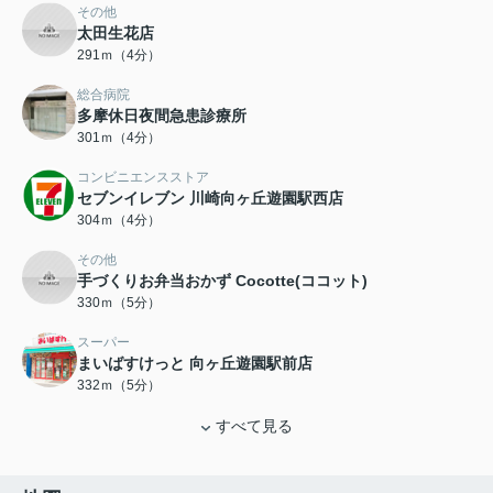
その他
太田生花店
291ｍ（4分）
総合病院
多摩休日夜間急患診療所
301ｍ（4分）
コンビニエンスストア
セブンイレブン 川崎向ヶ丘遊園駅西店
304ｍ（4分）
その他
手づくりお弁当おかず Cocotte(ココット)
330ｍ（5分）
スーパー
まいばすけっと 向ヶ丘遊園駅前店
332ｍ（5分）
すべて見る