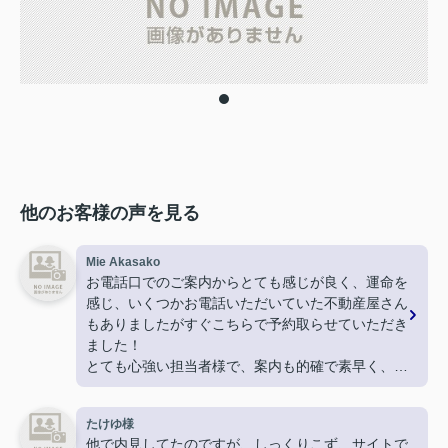
他のお客様の声を見る
Mie Akasako
お電話口でのご案内からとても感じが良く、運命を
感じ、いくつかお電話いただいていた不動産屋さん
もありましたがすぐこちらで予約取らせていただき
ました！
とても心強い担当者様で、案内も的確で素早く、
物件決定後も採寸に行ってくださったり
引越しギリギリになってしまった新居の鍵を現住所
たけゆ様
まで届けてくださったりと
他で内見してたのですが、しっくりこず、サイトで