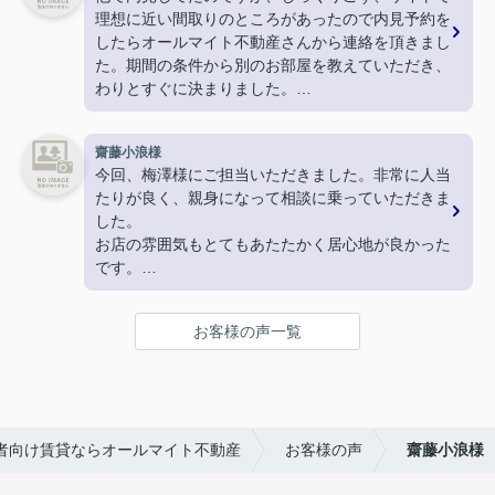
神対応でした！
理想に近い間取りのところがあったので内見予約を
駅周辺のおすすめスポットなども教えてくださり、
したらオールマイト不動産さんから連絡を頂きまし
終始親切丁寧、分かりやすくご対応いただきまし
た。期間の条件から別のお部屋を教えていただき、
た。
わりとすぐに決まりました。
とても気持ちの良いお部屋探しができ、素敵な不動
ありがとうございました。
産屋さんに恵まれて大変満足しております。
嬉しいです。
齋藤小浪様
本当にありがとうございました！
今回、梅澤様にご担当いただきました。非常に人当
たりが良く、親身になって相談に乗っていただきま
した。
お店の雰囲気もとてもあたたかく居心地が良かった
です。
こちらでお家探しをして良かったです。ありがとう
ございます。
お客様の声一覧
者向け賃貸ならオールマイト不動産
お客様の声
齋藤小浪様