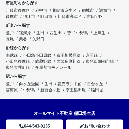
市区町村から探す
川崎市多摩区
府中市
川崎市麻生区
稲城市
調布市
多摩市
狛江市
町田市
川崎市高津区
世田谷区
町名から探す
登戸
宿河原
生田
西生田
菅
中野島
上麻生
長尾
栗谷
矢野口
沿線から探す
南武線
小田急小田原線
京王相模原線
京王線
小田急多摩線
武蔵野線
西武多摩川線
東急田園都市線
東急大井町線
多摩都市モノレール
駅から探す
登戸
向ヶ丘遊園
生田
読売ランド前
百合ヶ丘
宿河原
中野島
新百合ヶ丘
京王稲田堤
稲田堤
オールマイト不動産 稲田堤本店
044-543-9135
お問い合わせ