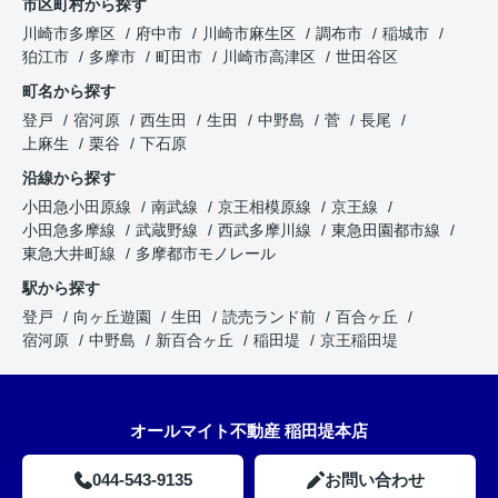
市区町村から探す
川崎市多摩区
府中市
川崎市麻生区
調布市
稲城市
狛江市
多摩市
町田市
川崎市高津区
世田谷区
町名から探す
登戸
宿河原
西生田
生田
中野島
菅
長尾
上麻生
栗谷
下石原
沿線から探す
小田急小田原線
南武線
京王相模原線
京王線
小田急多摩線
武蔵野線
西武多摩川線
東急田園都市線
東急大井町線
多摩都市モノレール
駅から探す
登戸
向ヶ丘遊園
生田
読売ランド前
百合ヶ丘
宿河原
中野島
新百合ヶ丘
稲田堤
京王稲田堤
オールマイト不動産 稲田堤本店
044-543-9135
お問い合わせ