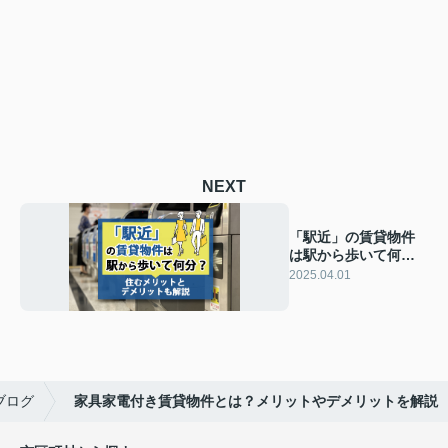
NEXT
「駅近」の賃貸物件
は駅から歩いて何
分？住むメリットと
2025.04.01
デメリットも解説
ブログ
家具家電付き賃貸物件とは？メリットやデメリットを解説