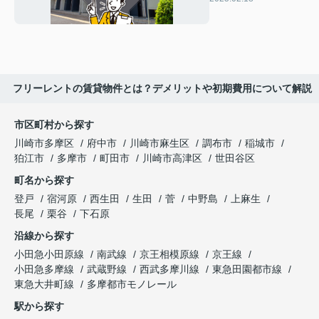
トもご紹介
フリーレントの賃貸物件とは？デメリットや初期費用について解説
市区町村から探す
川崎市多摩区
府中市
川崎市麻生区
調布市
稲城市
狛江市
多摩市
町田市
川崎市高津区
世田谷区
町名から探す
登戸
宿河原
西生田
生田
菅
中野島
上麻生
長尾
栗谷
下石原
沿線から探す
小田急小田原線
南武線
京王相模原線
京王線
小田急多摩線
武蔵野線
西武多摩川線
東急田園都市線
東急大井町線
多摩都市モノレール
駅から探す