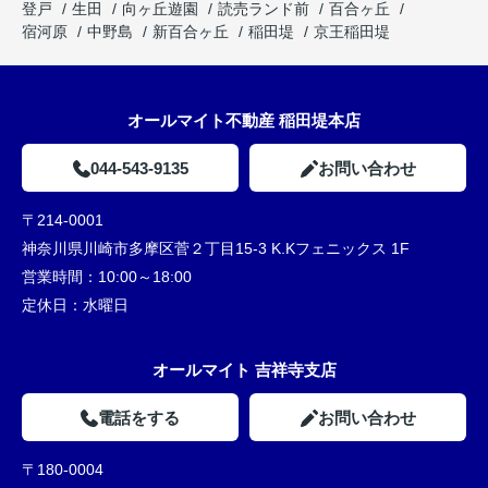
登戸
生田
向ヶ丘遊園
読売ランド前
百合ヶ丘
宿河原
中野島
新百合ヶ丘
稲田堤
京王稲田堤
オールマイト不動産 稲田堤本店
044-543-9135
お問い合わせ
〒214-0001
神奈川県川崎市多摩区菅２丁目15-3 K.Kフェニックス 1F
営業時間：
10:00～18:00
定休日：
水曜日
オールマイト 吉祥寺支店
電話をする
お問い合わせ
〒180-0004