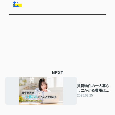
む
NEXT
賃貸物件の一人暮ら
しにかかる費用は？
家賃とその他の費用
2025.02.25
を解説