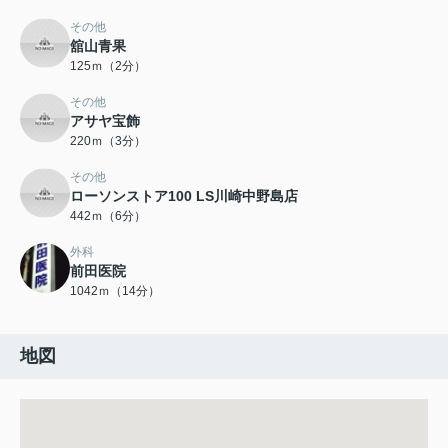
その他
舘山青果
125ｍ（2分）
その他
アサヤ宝飾
220ｍ（3分）
その他
ローソンストア100 LS川崎中野島店
442ｍ（6分）
外科
前田医院
1042ｍ（14分）
地図