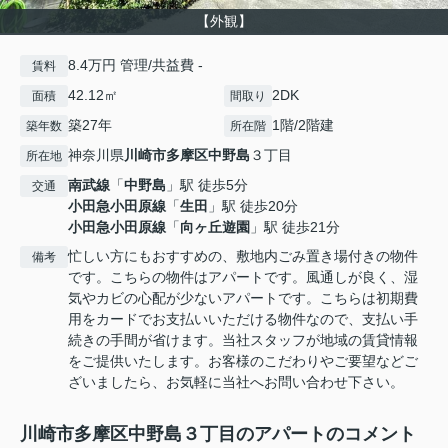
【外観】
8.4万円 管理/共益費 -
賃料
42.12㎡
2DK
面積
間取り
築27年
1階/2階建
築年数
所在階
神奈川県
川崎市多摩区
中野島
３丁目
所在地
南武線
「
中野島
」駅 徒歩5分
交通
小田急小田原線
「
生田
」駅 徒歩20分
小田急小田原線
「
向ヶ丘遊園
」駅 徒歩21分
忙しい方にもおすすめの、敷地内ごみ置き場付きの物件
備考
です。こちらの物件はアパートです。風通しが良く、湿
気やカビの心配が少ないアパートです。こちらは初期費
用をカードでお支払いいただける物件なので、支払い手
続きの手間が省けます。当社スタッフが地域の賃貸情報
をご提供いたします。お客様のこだわりやご要望などご
ざいましたら、お気軽に当社へお問い合わせ下さい。
川崎市多摩区中野島３丁目のアパートのコメント