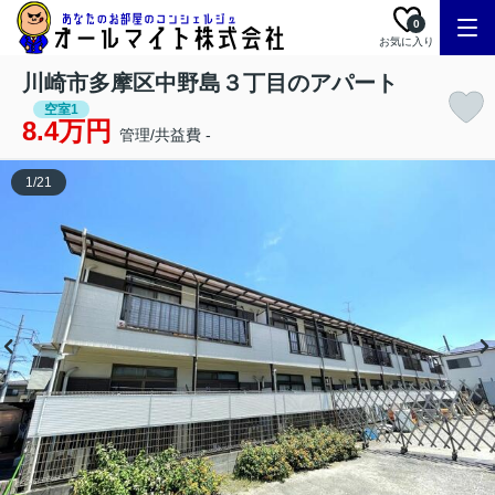
0
お気に入り
川崎市多摩区中野島３丁目のアパート
空室1
8.4万円
管理/共益費 -
1
/
21