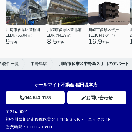
川崎市多摩区菅稲田堤２丁目
川崎市多摩区菅北浦２丁目
川崎市多摩区登戸
1LDK (55.04㎡)
2DK (44.29㎡)
1LDK (41.84㎡)
2
9
8.5
16.9
万円
万円
万円
の物件一覧
中野島駅
川崎市多摩区中野島３丁目のアパート
オールマイト不動産 稲田堤本店
044-543-9135
お問い合わせ
〒214-0001
神奈川県川崎市多摩区菅２丁目15-3 K.Kフェニックス 1F
営業時間：
10:00～18:00