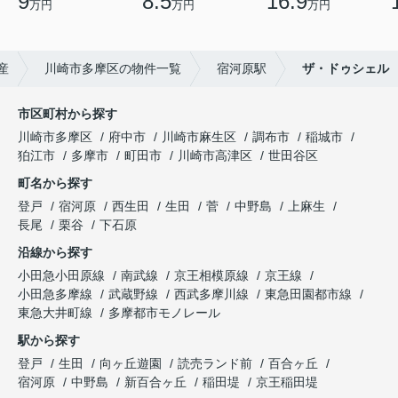
9
8.5
16.9
万円
万円
万円
産
川崎市多摩区の物件一覧
宿河原駅
ザ・ドゥシェル
市区町村から探す
川崎市多摩区
府中市
川崎市麻生区
調布市
稲城市
狛江市
多摩市
町田市
川崎市高津区
世田谷区
町名から探す
登戸
宿河原
西生田
生田
菅
中野島
上麻生
長尾
栗谷
下石原
沿線から探す
小田急小田原線
南武線
京王相模原線
京王線
小田急多摩線
武蔵野線
西武多摩川線
東急田園都市線
東急大井町線
多摩都市モノレール
駅から探す
登戸
生田
向ヶ丘遊園
読売ランド前
百合ヶ丘
宿河原
中野島
新百合ヶ丘
稲田堤
京王稲田堤