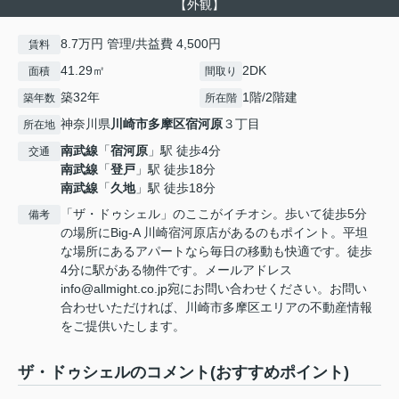
【外観】
8.7万円 管理/共益費 4,500円
賃料
41.29㎡
2DK
面積
間取り
築32年
1階/2階建
築年数
所在階
神奈川県
川崎市多摩区
宿河原
３丁目
所在地
南武線
「
宿河原
」駅 徒歩4分
交通
南武線
「
登戸
」駅 徒歩18分
南武線
「
久地
」駅 徒歩18分
「ザ・ドゥシェル」のここがイチオシ。歩いて徒歩5分
備考
の場所にBig-A 川崎宿河原店があるのもポイント。平坦
な場所にあるアパートなら毎日の移動も快適です。徒歩
4分に駅がある物件です。メールアドレス
info@allmight.co.jp宛にお問い合わせください。お問い
合わせいただければ、川崎市多摩区エリアの不動産情報
をご提供いたします。
ザ・ドゥシェルのコメント(おすすめポイント)