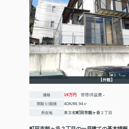
【外観】
19万円
管理/共益費
-
価格
4DK/86.94㎡
間取り/面積
東京都
町田市
能ヶ谷
２丁目
所在地
町田市能ヶ谷２丁目の一戸建ての基本情報