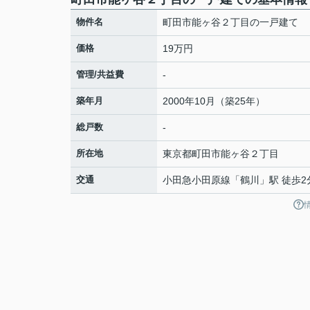
物件名
町田市能ヶ谷２丁目の一戸建て
価格
19万円
管理/共益費
-
築年月
2000年10月（築25年）
総戸数
-
所在地
東京都
町田市
能ヶ谷
２丁目
交通
小田急小田原線
「
鶴川
」駅 徒歩2