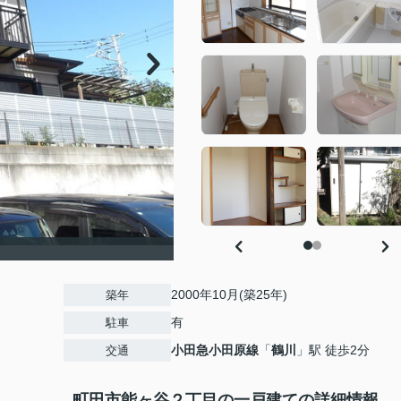
2000年10月(築25年)
築年
有
駐車
小田急小田原線
「
鶴川
」駅 徒歩2分
交通
町田市能ヶ谷２丁目の一戸建ての詳細情報