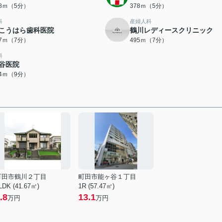
68ｍ（5分）
378ｍ（5分）
科
産婦人科
こうはら歯科医院
鶴川レディースクリニック
87ｍ（7分）
495ｍ（7分）
科
谷医院
94ｍ（9分）
町田市鶴川２丁目
町田市能ヶ谷１丁目
LDK (41.67㎡)
1R (57.47㎡)
.8
13.1
万円
万円