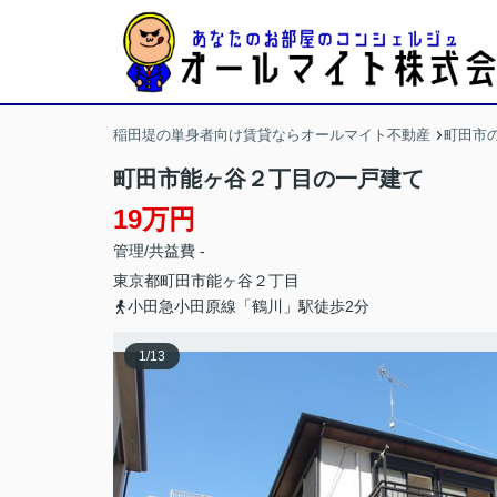
稲田堤の単身者向け賃貸ならオールマイト不動産
町田市
町田市能ヶ谷２丁目の一戸建て
19万円
管理/共益費 -
東京都
町田市
能ヶ谷
２丁目
小田急小田原線「鶴川」駅徒歩2分
1
/
13