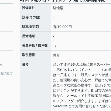
設備条件
駐輪場
設備(その他)
-
駐車場/月額
有/10,000円
用途地域
-
募集戸数 / 総戸数
- / -
取引態様
仲介
分
備考
歩いて徒歩3分の場所に業務スーパー
川店があるのもポイント。こちらの
情報の見方
は一戸建てです。通風システムが整
た、住環境の良い安心の一戸建てで
高ニーズな駅近の物件で、徒歩2分で
に行くことができます。町田市の物
報なら、オールマイト不動産 稲田堤
のスタッフがご紹介します。まずは04
543-9135までお問い合わせください