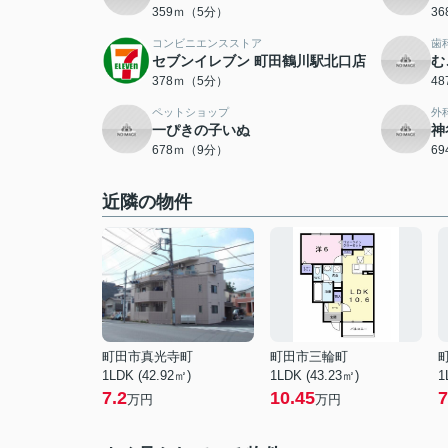
359ｍ（5分）
3
コンビニエンスストア
歯
セブンイレブン 町田鶴川駅北口店
む
378ｍ（5分）
4
ペットショップ
外
一ぴきの子いぬ
神
678ｍ（9分）
6
近隣の物件
町田市真光寺町
町田市三輪町
1LDK (42.92㎡)
1LDK (43.23㎡)
1
7.2
10.45
7
万円
万円