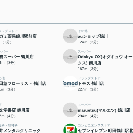
ラッグストア
その他
ガミ薬局鶴川駅前店
auショップ鶴川
ｍ（1分）
124ｍ（2分）
ーパー
スーパー
務スーパー 鶴川店
Odakyu OX(オダキュウ オ
64ｍ（3分）
クス) 鶴川店
167ｍ（3分）
の他
ドラッグストア
田急フローリスト 鶴川店
トモズ 鶴川店
11ｍ（3分）
227ｍ（3分）
店
スーパー
文堂書店 鶴川店
maruetsu(マルエツ) 鶴川店
87ｍ（4分）
294ｍ（4分）
経科・精神科
コンビニエンスストア
井メンタルクリニック
セブンイレブン 町田鶴川駅