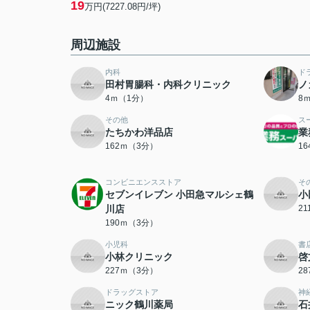
19
万円(7227.08円/坪)
周辺施設
内科
ド
田村胃腸科・内科クリニック
ノ
4ｍ（1分）
8
その他
ス
たちかわ洋品店
業
162ｍ（3分）
1
コンビニエンスストア
そ
セブンイレブン 小田急マルシェ鶴
小
川店
2
190ｍ（3分）
小児科
書
小林クリニック
啓
227ｍ（3分）
2
ドラッグストア
神
ニック鶴川薬局
石