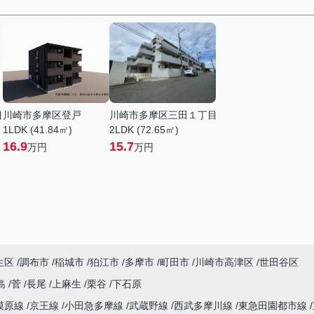
目
川崎市多摩区登戸
川崎市多摩区三田１丁目
1LDK (41.84㎡)
2LDK (72.65㎡)
16.9
15.7
万円
万円
生区
調布市
稲城市
狛江市
多摩市
町田市
川崎市高津区
世田谷区
島
菅
長尾
上麻生
栗谷
下石原
模原線
京王線
小田急多摩線
武蔵野線
西武多摩川線
東急田園都市線