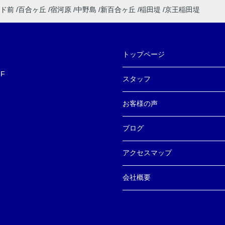
ド前
百合ヶ丘
宿河原
中野島
新百合ヶ丘
稲田堤
京王稲田堤
トップページ
F
スタッフ
お客様の声
ブログ
アクセスマップ
会社概要