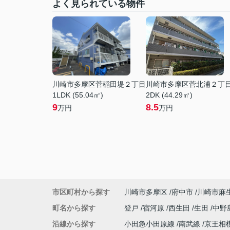
よく見られている物件
川崎市多摩区菅稲田堤２丁目
川崎市多摩区菅北浦２丁
1LDK (55.04㎡)
2DK (44.29㎡)
9
8.5
万円
万円
市区町村から探す
川崎市多摩区
府中市
川崎市麻
町名から探す
登戸
宿河原
西生田
生田
中野
沿線から探す
小田急小田原線
南武線
京王相