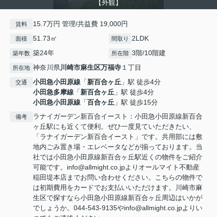
【外観】
15.7万円 管理/共益費 19,000円
賃料
51.73㎡
2LDK
面積
間取り
築24年
3階/10階建
築年数
所在階
神奈川県
川崎市麻生区
万福寺
１丁目
所在地
小田急小田原線
「
新百合ヶ丘
」駅 徒歩4分
交通
小田急多摩線
「
新百合ヶ丘
」駅 徒歩4分
小田急小田原線
「
百合ヶ丘
」駅 徒歩15分
ラナイガーデン新百合イースト：小田急小田原線新百合
備考
ヶ丘駅にも近くて便利。ぜひ一度見ていただきたい、
「ラナイガーデン新百合イースト」です。共用部には敷
地内ごみ置き場・エレベータなどが揃っております。当
社では小田急小田原線新百合ヶ丘駅近くの物件をご紹介
可能です。info@allmight.co.jpよりオールマイト不動産
稲田堤本店までお問い合わせください。こちらの物件で
は初期費用をカードでお支払いいただけます。川崎市麻
生区で探すなら小田急小田原線新百合ヶ丘周辺はいかが
でしょうか。044-543-9135やinfo@allmight.co.jpよりい