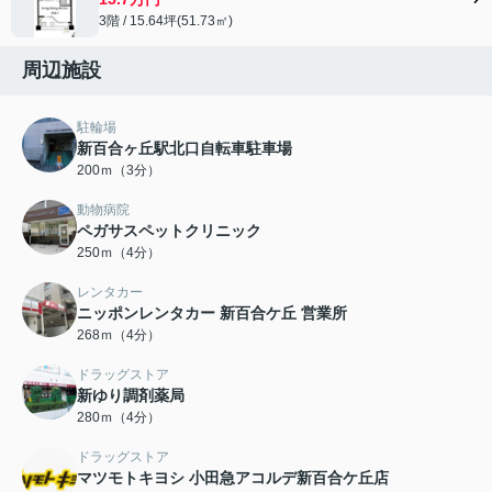
3階 / 15.64坪(51.73㎡)
周辺施設
駐輪場
新百合ヶ丘駅北口自転車駐車場
200ｍ（3分）
動物病院
ペガサスペットクリニック
250ｍ（4分）
レンタカー
ニッポンレンタカー 新百合ケ丘 営業所
268ｍ（4分）
ドラッグストア
新ゆり調剤薬局
280ｍ（4分）
ドラッグストア
マツモトキヨシ 小田急アコルデ新百合ケ丘店