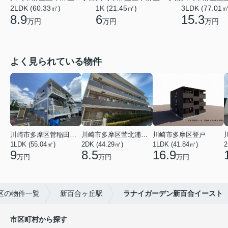
1K (21.45㎡)
2LDK (60.33㎡)
3LDK (77.01㎡
6
8.9
15.3
万円
万円
万円
よく見られている物件
川崎市多摩区菅稲田堤２丁目
川崎市多摩区菅北浦２丁目
川崎市多摩区登戸
1LDK (55.04㎡)
2DK (44.29㎡)
1LDK (41.84㎡)
2
9
8.5
16.9
万円
万円
万円
区の物件一覧
新百合ヶ丘駅
ラナイガーデン新百合イースト
市区町村から探す