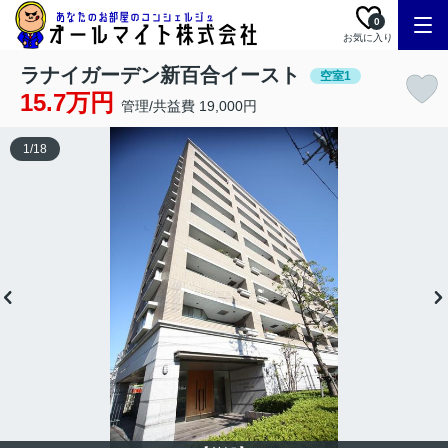
0
お気に入り
ラナイガーデン新百合イースト
空室1
15.7万円
管理/共益費 19,000円
1
/
18