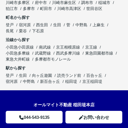
川崎市多摩区
府中市
川崎市麻生区
調布市
稲城市
狛江市
多摩市
町田市
川崎市高津区
世田谷区
町名から探す
登戸
宿河原
西生田
生田
菅
中野島
上麻生
長尾
栗谷
下石原
沿線から探す
小田急小田原線
南武線
京王相模原線
京王線
小田急多摩線
武蔵野線
西武多摩川線
東急田園都市線
東急大井町線
多摩都市モノレール
駅から探す
登戸
生田
向ヶ丘遊園
読売ランド前
百合ヶ丘
宿河原
中野島
新百合ヶ丘
稲田堤
京王稲田堤
オールマイト不動産 稲田堤本店
044-543-9135
お問い合わせ