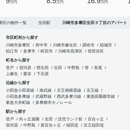
9
8.5
16.9
万円
万円
万円
摩区の物件一覧
生田駅
川崎市多摩区生田５丁目のアパート
市区町村から探す
川崎市多摩区
府中市
川崎市麻生区
調布市
稲城市
狛江市
多摩市
町田市
川崎市高津区
世田谷区
町名から探す
登戸
宿河原
西生田
生田
中野島
菅
長尾
上麻生
栗谷
下石原
沿線から探す
小田急小田原線
南武線
京王相模原線
京王線
小田急多摩線
武蔵野線
西武多摩川線
東急田園都市線
東急大井町線
多摩都市モノレール
駅から探す
登戸
向ヶ丘遊園
生田
読売ランド前
百合ヶ丘
宿河原
中野島
新百合ヶ丘
稲田堤
京王稲田堤