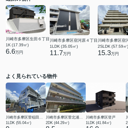
川崎市多摩区生田６丁目
川崎市多摩区宿
川崎市多摩区宿河原４丁目
1K (17.39㎡)
2SLDK (57.59㎡
1LDK (35.05㎡)
6.6
15.3
11.7
万円
万円
万円
よく見られている物件
川崎市多摩区菅稲田堤２丁目
川崎市多摩区菅北浦２丁目
川崎市多摩区登戸
1LDK (55.04㎡)
2DK (44.29㎡)
1LDK (41.84㎡)
2