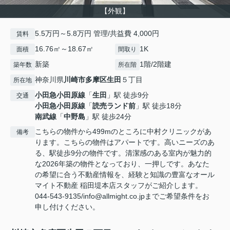
【外観】
5.5万円～5.8万円 管理/共益費 4,000円
賃料
16.76㎡～18.67㎡
1K
面積
間取り
新築
1階/2階建
築年数
所在階
神奈川県
川崎市多摩区
生田
５丁目
所在地
小田急小田原線
「
生田
」駅 徒歩9分
交通
小田急小田原線
「
読売ランド前
」駅 徒歩18分
南武線
「
中野島
」駅 徒歩24分
こちらの物件から499mのところに中村クリニックがあ
備考
ります。こちらの物件はアパートです。高いニーズのあ
る、駅徒歩9分の物件です。清潔感のある室内が魅力的
な2026年築の物件となっており、一押しです。あなた
の希望に合う不動産情報を、経験と知識の豊富なオール
マイト不動産 稲田堤本店スタッフがご紹介します。
044-543-9135/info@allmight.co.jpまでご希望条件をお
申し付けください。