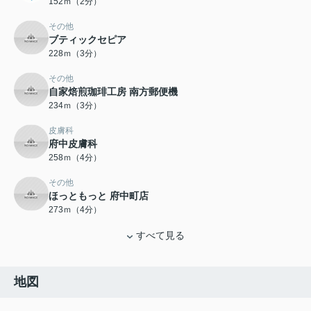
152ｍ（2分）
その他
ブティックセピア
228ｍ（3分）
その他
自家焙煎珈琲工房 南方郵便機
234ｍ（3分）
皮膚科
府中皮膚科
258ｍ（4分）
その他
ほっともっと 府中町店
273ｍ（4分）
すべて見る
地図