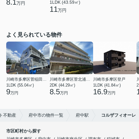
8.1
1LDK (43.59㎡)
万円
11
万円
よく見られている物件
川崎市多摩区菅稲田堤２丁目
川崎市多摩区菅北浦２丁目
川崎市多摩区登戸
1LDK (55.04㎡)
2DK (44.29㎡)
1LDK (41.84㎡)
2
9
8.5
16.9
万円
万円
万円
ト不動産
府中市の物件一覧
府中駅
コルザフィオーレ
市区町村から探す