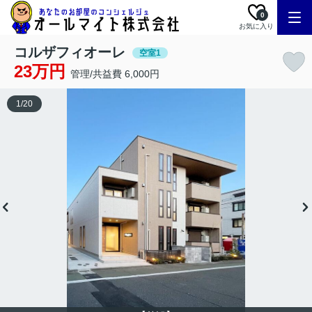
0
お気に入り
コルザフィオーレ
空室1
23万円
管理/共益費 6,000円
1
/
20