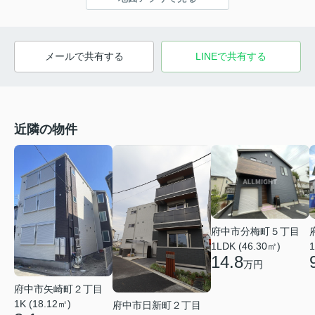
メールで共有する
LINEで共有する
近隣の物件
府中市分梅町５丁目
1LDK (46.30㎡)
1
14.8
万円
府中市矢崎町２丁目
1K (18.12㎡)
府中市日新町２丁目