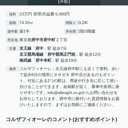
【外観】
23万円 管理/共益費 6,000円
賃料
74.33㎡
2LDK
面積
間取り
築1年
2階/3階建
築年数
所在階
東京都
府中市
府中町
２丁目
所在地
京王線
「
府中
」駅 徒歩7分
交通
京王競馬場線
「
府中競馬正門前
」駅 徒歩12分
南武線
「
府中本町
」駅 徒歩19分
コルザフィオーレ：京王線府中駅にも近くて便利。歩い
備考
て徒歩6分の場所にオオゼキ 府中店があるのもポイン
ト。付近にある2つの駅は、用途や行き先に応じて使い
分けることができます。始発駅が近く、乗車中座席に座
りやすいです。info@allmight.co.jpからお問い合わせを
お待ちしております。府中市に根付いた賃貸情報をお届
けいたしますので、まずはお気軽にご連絡ください。
コルザフィオーレのコメント(おすすめポイント)