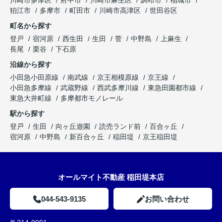
川崎市多摩区
府中市
川崎市麻生区
調布市
稲城市
狛江市
多摩市
町田市
川崎市高津区
世田谷区
町名から探す
登戸
宿河原
西生田
生田
菅
中野島
上麻生
長尾
栗谷
下石原
沿線から探す
小田急小田原線
南武線
京王相模原線
京王線
小田急多摩線
武蔵野線
西武多摩川線
東急田園都市線
東急大井町線
多摩都市モノレール
駅から探す
登戸
生田
向ヶ丘遊園
読売ランド前
百合ヶ丘
宿河原
中野島
新百合ヶ丘
稲田堤
京王稲田堤
オールマイト不動産 稲田堤本店
044-543-9135
お問い合わせ