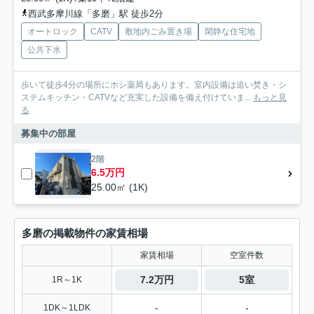
西武多摩川線「多磨」駅 徒歩2分
オートロック
CATV
敷地内ごみ置き場
閑静な住宅地
公共下水
歩いて徒歩4分の場所にホシ薬局もあります。室内設備は追い焚き・シ
ステムキッチン・CATVなど充実した設備を備え付けていま...
もっと見
る
募集中の部屋
2階
6.5万円
25.00㎡ (1K)
多磨の掲載物件の家賃相場
家賃相場
空室件数
7.2万円
5室
1R～1K
-
-
1DK～1LDK