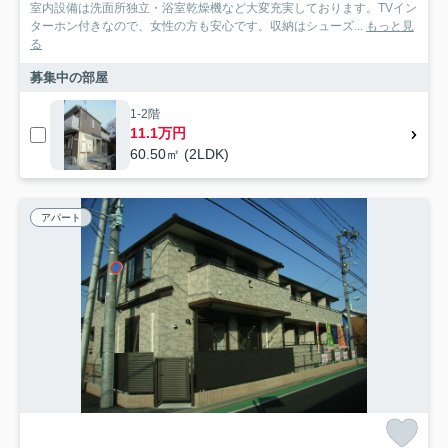
室内設備は洗面所独立・浴室乾燥機など大変充実しております。TVイン
ターホン付きなので、女性の方も安心です。収納はシューズ...
もっと見
る
募集中の部屋
1-2階
11.1万円
60.50㎡ (2LDK)
アパート