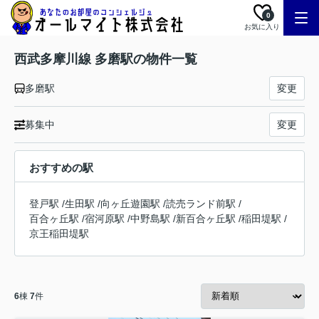
0
お気に入り
西武多摩川線 多磨駅の物件一覧
多磨駅
変更
募集中
変更
おすすめの駅
登戸駅
/
生田駅
/
向ヶ丘遊園駅
/
読売ランド前駅
/
百合ヶ丘駅
/
宿河原駅
/
中野島駅
/
新百合ヶ丘駅
/
稲田堤駅
/
京王稲田堤駅
6
棟
7
件