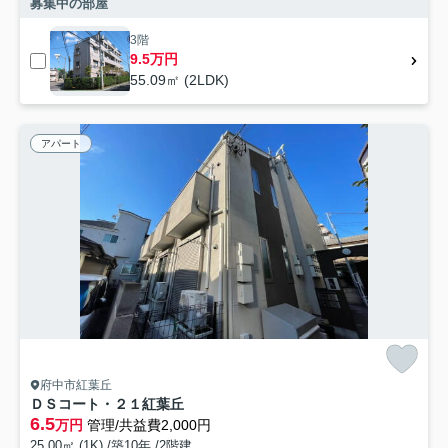
募集中の部屋
3階
9.5万円
55.09㎡ (2LDK)
アパート
府中市紅葉丘
ＤＳコート・２１紅葉丘
6.5
万円
管理/共益費2,000円
25.00㎡ (1K) /築10年 /2階建