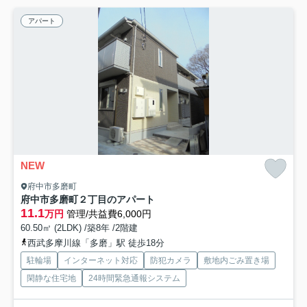
アパート
NEW
府中市多磨町
府中市多磨町２丁目のアパート
11.1
万円
管理/共益費6,000円
60.50㎡ (2LDK) /築8年 /2階建
西武多摩川線「多磨」駅 徒歩18分
駐輪場
インターネット対応
防犯カメラ
敷地内ごみ置き場
閑静な住宅地
24時間緊急通報システム