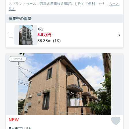
スプランドゥール：西武多摩川線多磨駅にも近くて便利。セキ...
もっと
見る
募集中の部屋
1階
8.9万円
38.33㎡ (1K)
アパート
NEW
府中市紅葉丘