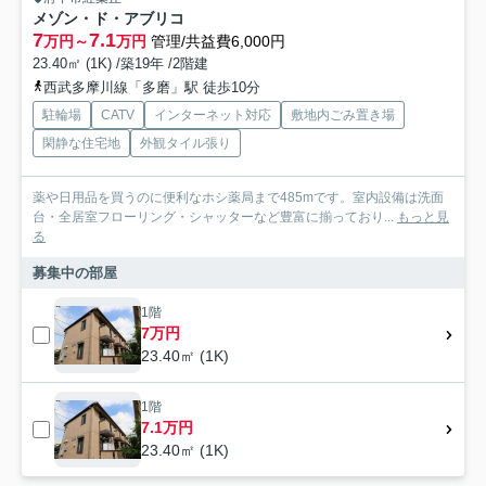
メゾン・ド・アブリコ
7
7.1
万円～
万円
管理/共益費6,000円
23.40㎡ (1K) /築19年 /2階建
西武多摩川線「多磨」駅 徒歩10分
駐輪場
CATV
インターネット対応
敷地内ごみ置き場
閑静な住宅地
外観タイル張り
薬や日用品を買うのに便利なホシ薬局まで485mです。室内設備は洗面
台・全居室フローリング・シャッターなど豊富に揃っており...
もっと見
る
募集中の部屋
1階
7万円
23.40㎡ (1K)
1階
7.1万円
23.40㎡ (1K)