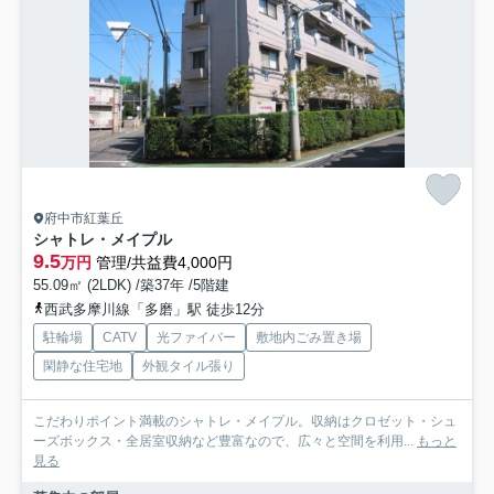
府中市紅葉丘
シャトレ・メイプル
9.5
万円
管理/共益費4,000円
55.09㎡ (2LDK) /築37年 /5階建
西武多摩川線「多磨」駅 徒歩12分
駐輪場
CATV
光ファイバー
敷地内ごみ置き場
閑静な住宅地
外観タイル張り
こだわりポイント満載のシャトレ・メイプル。収納はクロゼット・シュ
ーズボックス・全居室収納など豊富なので、広々と空間を利用...
もっと
見る