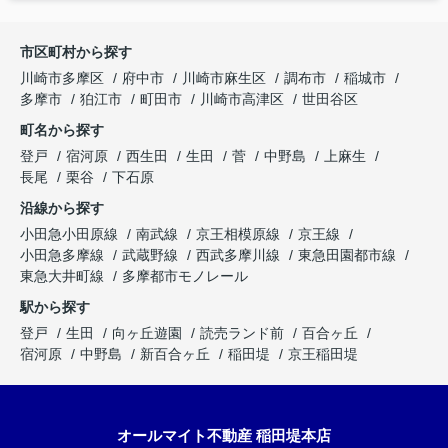
市区町村から探す
川崎市多摩区
府中市
川崎市麻生区
調布市
稲城市
多摩市
狛江市
町田市
川崎市高津区
世田谷区
町名から探す
登戸
宿河原
西生田
生田
菅
中野島
上麻生
長尾
栗谷
下石原
沿線から探す
小田急小田原線
南武線
京王相模原線
京王線
小田急多摩線
武蔵野線
西武多摩川線
東急田園都市線
東急大井町線
多摩都市モノレール
駅から探す
登戸
生田
向ヶ丘遊園
読売ランド前
百合ヶ丘
宿河原
中野島
新百合ヶ丘
稲田堤
京王稲田堤
オールマイト不動産 稲田堤本店