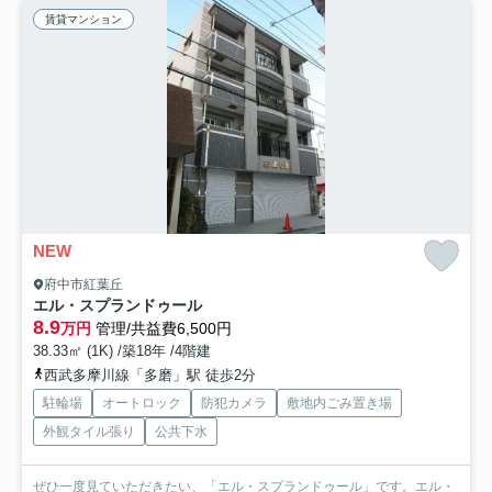
賃貸マンション
NEW
府中市紅葉丘
エル・スプランドゥール
8.9
万円
管理/共益費6,500円
38.33㎡ (1K) /築18年 /4階建
西武多摩川線「多磨」駅 徒歩2分
駐輪場
オートロック
防犯カメラ
敷地内ごみ置き場
外観タイル張り
公共下水
ぜひ一度見ていただきたい、「エル・スプランドゥール」です。エル・