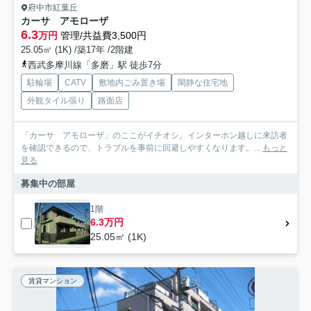
府中市紅葉丘
カーサ アモローザ
6.3
万円
管理/共益費3,500円
25.05㎡ (1K) /築17年 /2階建
西武多摩川線「多磨」駅 徒歩7分
駐輪場
CATV
敷地内ごみ置き場
閑静な住宅地
外観タイル張り
路面店
「カーサ アモローザ」のここがイチオシ。インターホン越しに来訪者
を確認できるので、トラブルを事前に回避しやすくなります。...
もっと
見る
募集中の部屋
1階
6.3万円
25.05㎡ (1K)
賃貸マンション