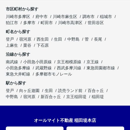
市区町村から探す
川崎市多摩区
府中市
川崎市麻生区
調布市
稲城市
狛江市
多摩市
町田市
川崎市高津区
世田谷区
町名から探す
登戸
宿河原
西生田
生田
中野島
菅
長尾
上麻生
栗谷
下石原
沿線から探す
南武線
小田急小田原線
京王相模原線
京王線
小田急多摩線
武蔵野線
西武多摩川線
東急田園都市線
東急大井町線
多摩都市モノレール
駅から探す
登戸
向ヶ丘遊園
生田
読売ランド前
百合ヶ丘
中野島
宿河原
新百合ヶ丘
京王稲田堤
稲田堤
オールマイト不動産 稲田堤本店