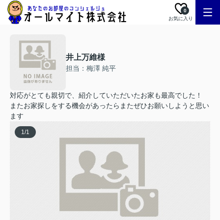
0
お気に入り
井上万維様
担当：梅澤 純平
対応がとても親切で、紹介していただいたお家も最高でした！
またお家探しをする機会があったらまたぜひお願いしようと思い
ます
1
/
1