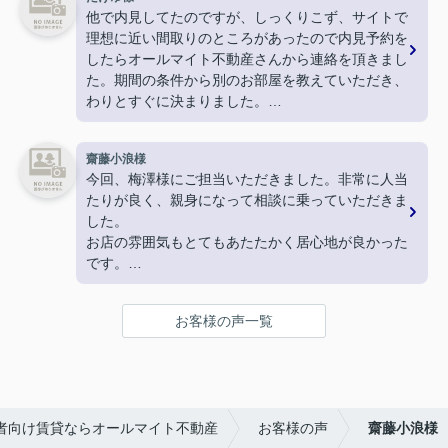
まで届けてくださったりと
他で内見してたのですが、しっくりこず、サイトで
神対応でした！
理想に近い間取りのところがあったので内見予約を
駅周辺のおすすめスポットなども教えてくださり、
したらオールマイト不動産さんから連絡を頂きまし
終始親切丁寧、分かりやすくご対応いただきまし
た。期間の条件から別のお部屋を教えていただき、
た。
わりとすぐに決まりました。
とても気持ちの良いお部屋探しができ、素敵な不動
ありがとうございました。
産屋さんに恵まれて大変満足しております。
嬉しいです。
齋藤小浪様
本当にありがとうございました！
今回、梅澤様にご担当いただきました。非常に人当
たりが良く、親身になって相談に乗っていただきま
した。
お店の雰囲気もとてもあたたかく居心地が良かった
です。
こちらでお家探しをして良かったです。ありがとう
ございます。
お客様の声一覧
者向け賃貸ならオールマイト不動産
お客様の声
齋藤小浪様