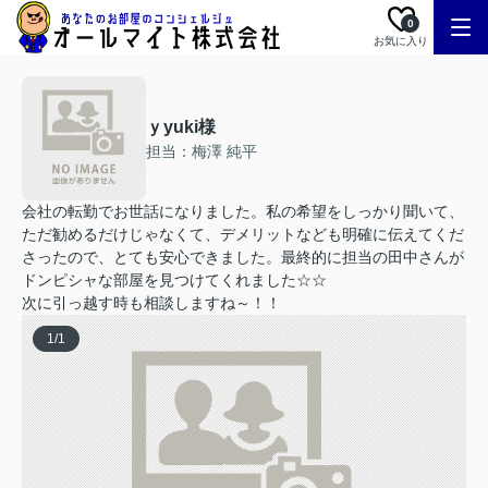
0
お気に入り
ｙyuki様
担当：梅澤 純平
会社の転勤でお世話になりました。私の希望をしっかり聞いて、
ただ勧めるだけじゃなくて、デメリットなども明確に伝えてくだ
さったので、とても安心できました。最終的に担当の田中さんが
ドンピシャな部屋を見つけてくれました☆☆
次に引っ越す時も相談しますね～！！
1
/
1