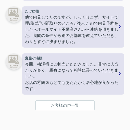
物件決定後も採寸に行ってくださったり
引越しギリギリになってしまった新居の鍵を現住所
たけゆ様
まで届けてくださったりと
他で内見してたのですが、しっくりこず、サイトで
神対応でした！
理想に近い間取りのところがあったので内見予約を
駅周辺のおすすめスポットなども教えてくださり、
したらオールマイト不動産さんから連絡を頂きまし
終始親切丁寧、分かりやすくご対応いただきまし
た。期間の条件から別のお部屋を教えていただき、
た。
わりとすぐに決まりました。
とても気持ちの良いお部屋探しができ、素敵な不動
ありがとうございました。
産屋さんに恵まれて大変満足しております。
嬉しいです。
齋藤小浪様
本当にありがとうございました！
今回、梅澤様にご担当いただきました。非常に人当
たりが良く、親身になって相談に乗っていただきま
した。
お店の雰囲気もとてもあたたかく居心地が良かった
です。
こちらでお家探しをして良かったです。ありがとう
ございます。
お客様の声一覧