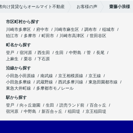
者向け賃貸ならオールマイト不動産
お客様の声
齋藤小浪様
市区町村から探す
川崎市多摩区
府中市
川崎市麻生区
調布市
稲城市
狛江市
多摩市
町田市
川崎市高津区
世田谷区
町名から探す
登戸
宿河原
西生田
生田
中野島
菅
長尾
上麻生
栗谷
下石原
沿線から探す
小田急小田原線
南武線
京王相模原線
京王線
小田急多摩線
武蔵野線
西武多摩川線
東急田園都市線
東急大井町線
多摩都市モノレール
駅から探す
登戸
向ヶ丘遊園
生田
読売ランド前
百合ヶ丘
宿河原
中野島
新百合ヶ丘
稲田堤
京王稲田堤