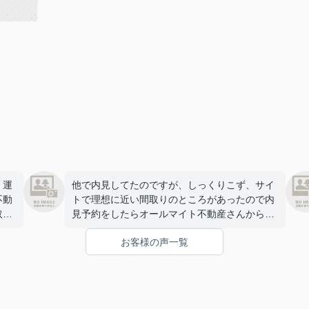
、運
他で内見してたのですが、しっくりこず、サイ
不動
トで理想に近い間取りのところがあったので内
取ら
見予約をしたらオールマイト不動産さんから連
絡を頂きました。期間の条件から別のお部屋を
お客様の声一覧
早
教えていただき、わりとすぐに決まりました。
ありがとうございました。
を現