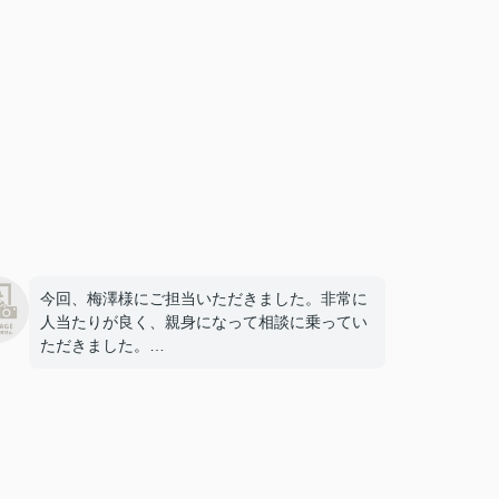
今回、梅澤様にご担当いただきました。非常に
人当たりが良く、親身になって相談に乗ってい
ただきました。
お店の雰囲気もとてもあたたかく居心地が良か
ったです。
こちらでお家探しをして良かったです。ありが
とうございます。