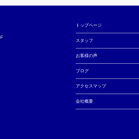
ださ
ただ
トップページ
敵な
ま
F
スタッフ
お客様の声
ブログ
アクセスマップ
会社概要