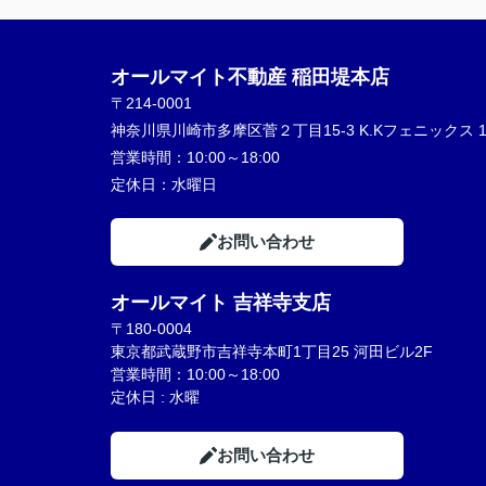
神対応でした！
駅周辺のおすすめスポットなども教えてく
り、終始親切丁寧、分かりやすくご対応い
オールマイト不動産 稲田堤本店
きました。
とても気持ちの良いお部屋探しができ、素
〒214-0001
不動産屋さんに恵まれて大変満足しており
神奈川県川崎市多摩区菅２丁目15-3 K.Kフェニックス 1
す。
営業時間：
10:00～18:00
嬉しいです。
定休日：
水曜日
本当にありがとうございました！
お問い合わせ
オールマイト 吉祥寺支店
〒180-0004
東京都武蔵野市吉祥寺本町1丁目25 河田ビル2F
営業時間：10:00～18:00
定休日 : 水曜
お問い合わせ