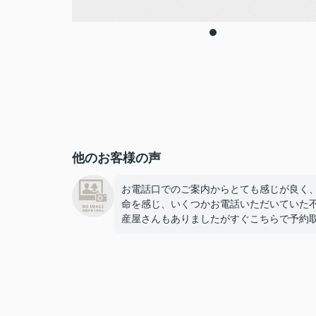
他のお客様の声
お電話口でのご案内からとても感じが良く
命を感じ、いくつかお電話いただいていた
産屋さんもありましたがすぐこちらで予約
せていただきました！
とても心強い担当者様で、案内も的確で素
く、
物件決定後も採寸に行ってくださったり
引越しギリギリになってしまった新居の鍵
住所まで届けてくださったりと