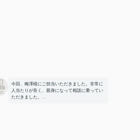
今回、梅澤様にご担当いただきました。非常に
人当たりが良く、親身になって相談に乗ってい
ただきました。
お店の雰囲気もとてもあたたかく居心地が良か
ったです。
こちらでお家探しをして良かったです。ありが
とうございます。