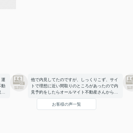
、運
他で内見してたのですが、しっくりこず、サイ
不動
トで理想に近い間取りのところがあったので内
取ら
見予約をしたらオールマイト不動産さんから連
絡を頂きました。期間の条件から別のお部屋を
お客様の声一覧
早
教えていただき、わりとすぐに決まりました。
ありがとうございました。
を現