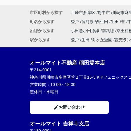
神対応でした！
駅周辺のおすすめスポットなども教えてく
市区町村から探す
川崎市多摩区
府中市
川崎市麻
り、終始親切丁寧、分かりやすくご対応い
きました。
町名から探す
登戸
宿河原
西生田
生田
菅
とても気持ちの良いお部屋探しができ、素
沿線から探す
小田急小田原線
南武線
京王相
不動産屋さんに恵まれて大変満足しており
す。
駅から探す
登戸
生田
向ヶ丘遊園
読売ラン
嬉しいです。
本当にありがとうございました！
オールマイト不動産 稲田堤本店
〒214-0001
神奈川県川崎市多摩区菅２丁目15-3 K.Kフェニックス 1
営業時間：
10:00～18:00
定休日：
水曜日
お問い合わせ
オールマイト 吉祥寺支店
〒180-0004