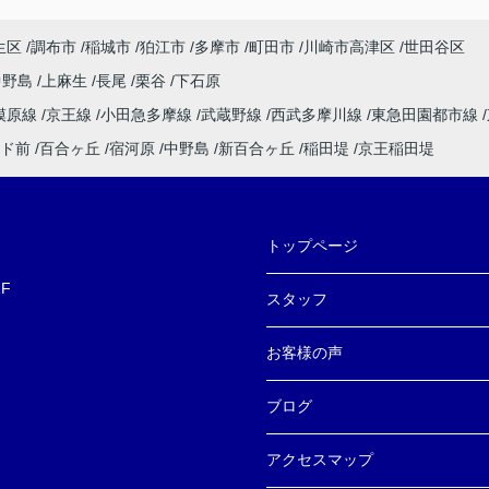
ださ
生区
調布市
稲城市
狛江市
多摩市
町田市
川崎市高津区
世田谷区
ただ
中野島
上麻生
長尾
栗谷
下石原
敵な
模原線
京王線
小田急多摩線
武蔵野線
西武多摩川線
東急田園都市線
ま
ド前
百合ヶ丘
宿河原
中野島
新百合ヶ丘
稲田堤
京王稲田堤
トップページ
F
スタッフ
お客様の声
ブログ
アクセスマップ