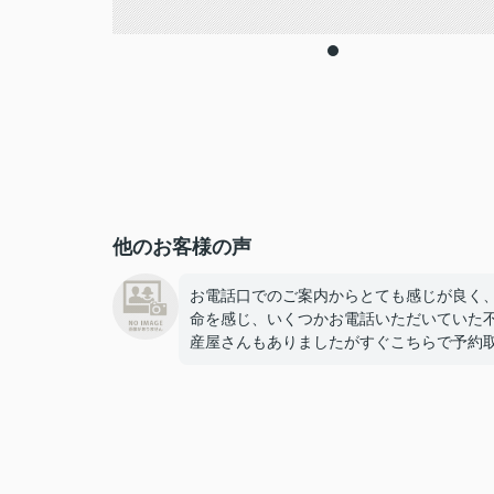
他のお客様の声
お電話口でのご案内からとても感じが良く
命を感じ、いくつかお電話いただいていた
産屋さんもありましたがすぐこちらで予約
せていただきました！
とても心強い担当者様で、案内も的確で素
く、
物件決定後も採寸に行ってくださったり
引越しギリギリになってしまった新居の鍵
住所まで届けてくださったりと