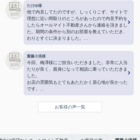
引越しギリギリになってしまった新居の鍵を現住所
たけゆ様
まで届けてくださったりと
他で内見してたのですが、しっくりこず、サイトで
神対応でした！
理想に近い間取りのところがあったので内見予約を
駅周辺のおすすめスポットなども教えてくださり、
したらオールマイト不動産さんから連絡を頂きまし
終始親切丁寧、分かりやすくご対応いただきまし
た。期間の条件から別のお部屋を教えていただき、
た。
わりとすぐに決まりました。
とても気持ちの良いお部屋探しができ、素敵な不動
ありがとうございました。
産屋さんに恵まれて大変満足しております。
嬉しいです。
齋藤小浪様
本当にありがとうございました！
今回、梅澤様にご担当いただきました。非常に人当
たりが良く、親身になって相談に乗っていただきま
した。
お店の雰囲気もとてもあたたかく居心地が良かった
です。
こちらでお家探しをして良かったです。ありがとう
ございます。
お客様の声一覧