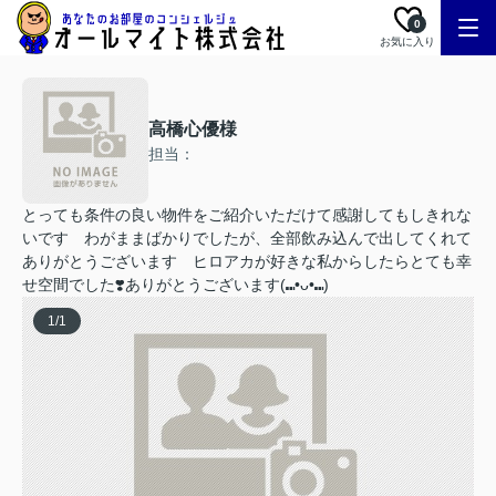
0
お気に入り
高橋心優様
担当：
とっても条件の良い物件をご紹介いただけて感謝してもしきれな
いです わがままばかりでしたが、全部飲み込んで出してくれて
ありがとうございます ヒロアカが好きな私からしたらとても幸
せ空間でした❣️ありがとうございます(⑉•ᴗ•⑉)
1
/
1