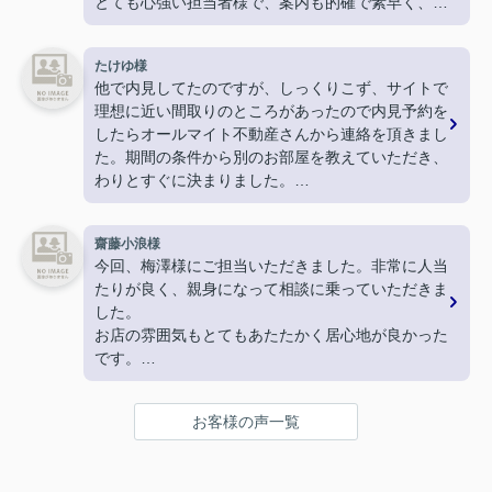
とても心強い担当者様で、案内も的確で素早く、
物件決定後も採寸に行ってくださったり
引越しギリギリになってしまった新居の鍵を現住所
たけゆ様
まで届けてくださったりと
他で内見してたのですが、しっくりこず、サイトで
神対応でした！
理想に近い間取りのところがあったので内見予約を
駅周辺のおすすめスポットなども教えてくださり、
したらオールマイト不動産さんから連絡を頂きまし
終始親切丁寧、分かりやすくご対応いただきまし
た。期間の条件から別のお部屋を教えていただき、
た。
わりとすぐに決まりました。
とても気持ちの良いお部屋探しができ、素敵な不動
ありがとうございました。
産屋さんに恵まれて大変満足しております。
嬉しいです。
齋藤小浪様
本当にありがとうございました！
今回、梅澤様にご担当いただきました。非常に人当
たりが良く、親身になって相談に乗っていただきま
した。
お店の雰囲気もとてもあたたかく居心地が良かった
です。
こちらでお家探しをして良かったです。ありがとう
ございます。
お客様の声一覧