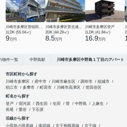
川崎市多摩区菅稲田堤２丁目
川崎市多摩区菅北浦２丁目
川崎市多摩区登戸
1LDK (55.04㎡)
2DK (44.29㎡)
1LDK (41.84㎡)
2
9
8.5
16.9
万円
万円
万円
の物件一覧
中野島駅
川崎市多摩区中野島１丁目のアパート
市区町村から探す
川崎市多摩区
府中市
川崎市麻生区
調布市
稲城市
狛江市
多摩市
町田市
川崎市高津区
世田谷区
町名から探す
登戸
宿河原
西生田
生田
菅
中野島
上麻生
長尾
栗谷
下石原
沿線から探す
小田急小田原線
南武線
京王相模原線
京王線