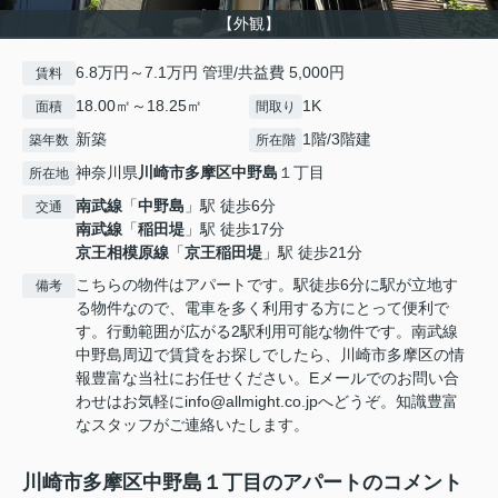
【外観】
6.8万円～7.1万円 管理/共益費 5,000円
賃料
18.00㎡～18.25㎡
1K
面積
間取り
新築
1階/3階建
築年数
所在階
神奈川県
川崎市多摩区
中野島
１丁目
所在地
南武線
「
中野島
」駅 徒歩6分
交通
南武線
「
稲田堤
」駅 徒歩17分
京王相模原線
「
京王稲田堤
」駅 徒歩21分
こちらの物件はアパートです。駅徒歩6分に駅が立地す
備考
る物件なので、電車を多く利用する方にとって便利で
す。行動範囲が広がる2駅利用可能な物件です。南武線
中野島周辺で賃貸をお探しでしたら、川崎市多摩区の情
報豊富な当社にお任せください。Eメールでのお問い合
わせはお気軽にinfo@allmight.co.jpへどうぞ。知識豊富
なスタッフがご連絡いたします。
川崎市多摩区中野島１丁目のアパートのコメント