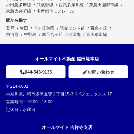
小田急多摩線
武蔵野線
西武多摩川線
東急田園都市線
東急大井町線
多摩都市モノレール
駅から探す
登戸
生田
向ヶ丘遊園
読売ランド前
百合ヶ丘
宿河原
中野島
新百合ヶ丘
稲田堤
京王稲田堤
オールマイト不動産 稲田堤本店
044-543-9135
お問い合わせ
〒214-0001
神奈川県川崎市多摩区菅２丁目15-3 K.Kフェニックス 1F
営業時間：
10:00～18:00
定休日：
水曜日
オールマイト 吉祥寺支店