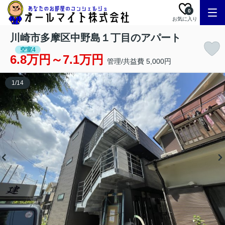
0
お気に入り
川崎市多摩区中野島１丁目のアパート
空室4
6.8万円～7.1万円
管理/共益費 5,000円
1
/
14