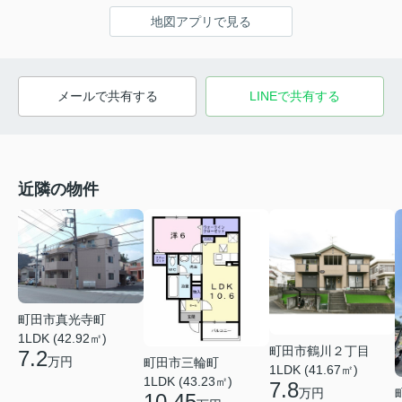
地図アプリで見る
メールで共有する
LINEで共有する
近隣の物件
町田市真光寺町
1LDK (42.92㎡)
町田市鶴川２丁目
7.2
万円
町田市三輪町
1LDK (41.67㎡)
1LDK (43.23㎡)
7.8
万円
10.45