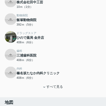
株式会社田中工芸
10ｍ（1分）
動物病院
飯塚動物病院
392ｍ（5分）
ドラッグストア
ひので薬局 金井店
408ｍ（6分）
歯科
三浦歯科医院
408ｍ（6分）
内科
榛名坂たなか内科クリニック
408ｍ（6分）
すべて見る
地図