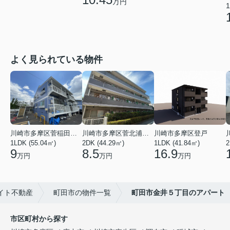
万円
1
よく見られている物件
川崎市多摩区菅稲田堤２丁目
川崎市多摩区菅北浦２丁目
川崎市多摩区登戸
1LDK (55.04㎡)
2DK (44.29㎡)
1LDK (41.84㎡)
2
9
8.5
16.9
万円
万円
万円
イト不動産
町田市の物件一覧
町田市金井５丁目のアパート
市区町村から探す