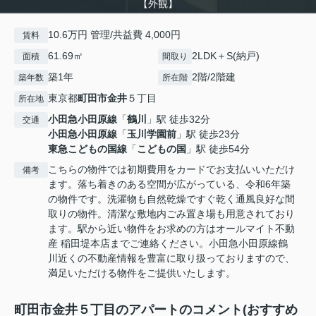
【外観】
10.6万円 管理/共益費 4,000円
賃料
61.69㎡
2LDK＋S(納戸)
面積
間取り
築1年
2階/2階建
築年数
所在階
東京都
町田市
金井
５丁目
所在地
小田急小田原線
「
鶴川
」駅 徒歩32分
交通
小田急小田原線
「
玉川学園前
」駅 徒歩23分
東急こどもの国線
「
こどもの国
」駅 徒歩54分
こちらの物件では初期費用をカードでお支払いいただけ
備考
ます。落ち着きのある空間が広がっている、令和6年築
の物件です。洗濯物も自然乾燥ですぐ乾く通風良好な間
取りの物件。清潔な敷地内ごみ置き場も用意されており
ます。駅から近い物件をお求めの方はオールマイト不動
産 稲田堤本店までご連絡ください。小田急小田原線鶴
川近くの不動産情報を豊富に取り扱っておりますので、
満足いただける物件をご提供いたします。
町田市金井５丁目のアパートのコメント(おすすめ