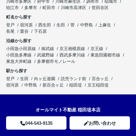
川崎市多摩区
府中市
川崎市麻生区
調布市
稲城市
狛江市
多摩市
町田市
川崎市高津区
世田谷区
町名から探す
登戸
宿河原
西生田
生田
菅
中野島
上麻生
長尾
栗谷
下石原
沿線から探す
小田急小田原線
南武線
京王相模原線
京王線
小田急多摩線
武蔵野線
西武多摩川線
東急田園都市線
東急大井町線
多摩都市モノレール
駅から探す
登戸
生田
向ヶ丘遊園
読売ランド前
百合ヶ丘
宿河原
中野島
新百合ヶ丘
稲田堤
京王稲田堤
オールマイト不動産 稲田堤本店
044-543-9135
お問い合わせ