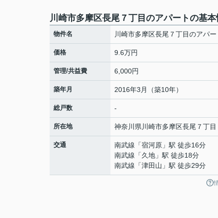
川崎市多摩区長尾７丁目のアパートの基本
物件名
川崎市多摩区長尾７丁目のアパー
価格
9.6万円
管理/共益費
6,000円
築年月
2016年3月（築10年）
総戸数
-
所在地
神奈川県
川崎市多摩区
長尾
７丁目
交通
南武線
「
宿河原
」駅 徒歩16分
南武線
「
久地
」駅 徒歩18分
南武線
「
津田山
」駅 徒歩29分