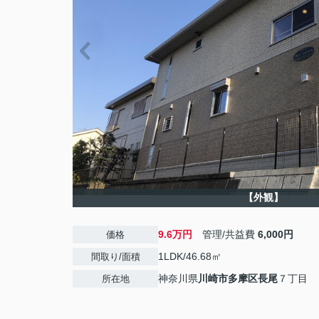
【外観】
9.6万円
管理/共益費
6,000円
価格
1LDK/46.68㎡
間取り/面積
神奈川県
川崎市多摩区
長尾
７丁目
所在地