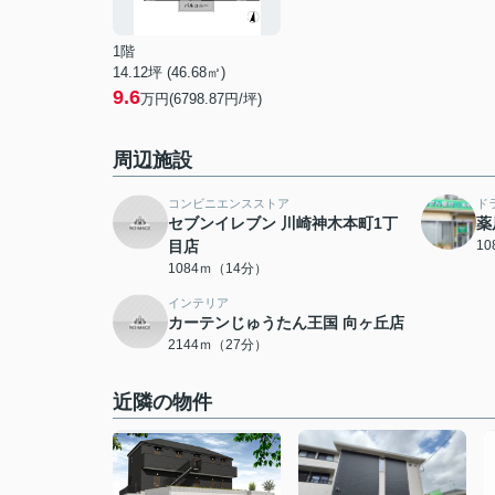
1階
14.12坪 (46.68㎡)
9.6
万円(6798.87円/坪)
周辺施設
コンビニエンスストア
ド
セブンイレブン 川崎神木本町1丁
薬
目店
1
1084ｍ（14分）
インテリア
カーテンじゅうたん王国 向ヶ丘店
2144ｍ（27分）
近隣の物件