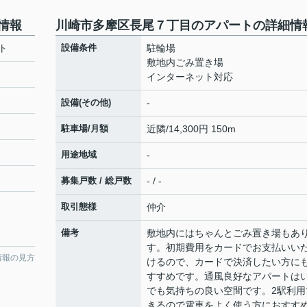
情報
川崎市多摩区長尾７丁目のアパートの詳細情
ト
設備条件
駐輪場
敷地内ごみ置き場
インターネット対応
設備(その他)
-
駐車場/月額
近隣/14,300円 150m
用途地域
-
募集戸数 / 総戸数
- / -
取引態様
仲介
備考
敷地内にはちゃんとごみ置き場もあ
す。初期費用をカードでお支払いい
情報の見方
けるので、カードで決済したい方に
すすめです。通風良好なアパートは
でも気持ちの良い空間です。2駅利用
きるので電車をよく使う方におすす