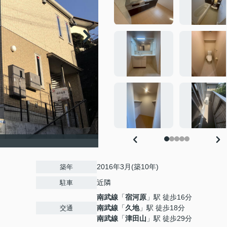
2016年3月(築10年)
築年
近隣
駐車
南武線
「
宿河原
」駅 徒歩16分
南武線
「
久地
」駅 徒歩18分
交通
南武線
「
津田山
」駅 徒歩29分