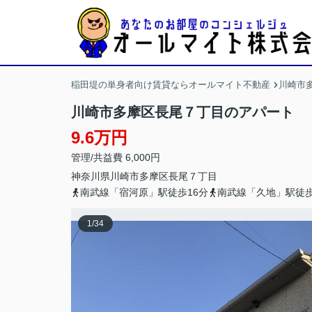
稲田堤の単身者向け賃貸ならオールマイト不動産
川崎市
川崎市多摩区長尾７丁目のアパート
9.6万円
管理/共益費 6,000円
神奈川県
川崎市多摩区
長尾
７丁目
南武線「宿河原」駅徒歩16分
南武線「久地」駅徒歩
1
/
34