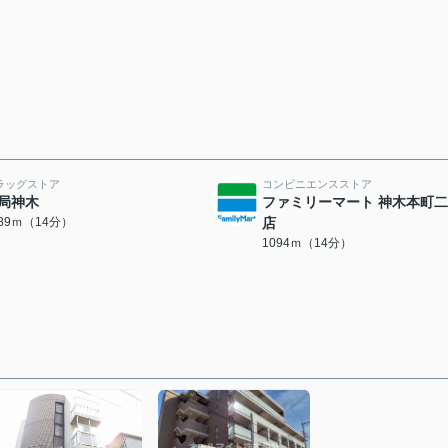
ラッグストア
コンビニエンスストア
局神木
ファミリーマート 神木本町
089ｍ（14分）
店
1094ｍ（14分）