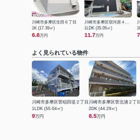
川崎市多摩区生田６丁目
川崎市多摩区宿河原４丁目
1K (17.39㎡)
1LDK (35.05㎡)
1
6.6
11.7
7
万円
万円
よく見られている物件
川崎市多摩区菅稲田堤２丁目
川崎市多摩区菅北浦２丁
1LDK (55.04㎡)
2DK (44.29㎡)
9
8.5
万円
万円