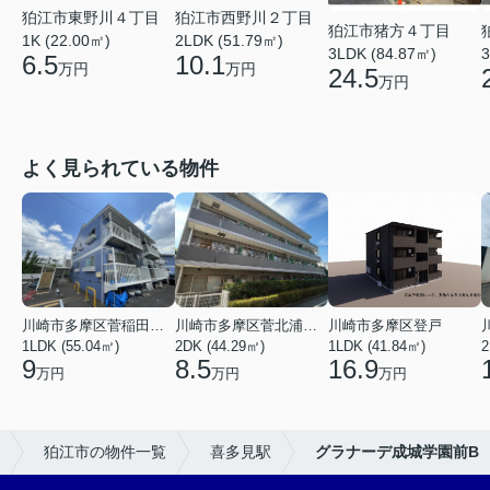
狛江市東野川４丁目
狛江市西野川２丁目
狛江市猪方４丁目
1K (22.00㎡)
2LDK (51.79㎡)
3LDK (84.87㎡)
3
6.5
10.1
万円
万円
24.5
万円
よく見られている物件
川崎市多摩区菅稲田堤２丁目
川崎市多摩区菅北浦２丁目
川崎市多摩区登戸
1LDK (55.04㎡)
2DK (44.29㎡)
1LDK (41.84㎡)
2
9
8.5
16.9
万円
万円
万円
狛江市の物件一覧
喜多見駅
グラナーデ成城学園前B