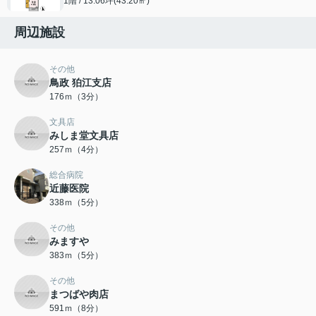
1階 / 13.06坪(43.20㎡)
周辺施設
その他
鳥政 狛江支店
176ｍ（3分）
文具店
みしま堂文具店
257ｍ（4分）
総合病院
近藤医院
338ｍ（5分）
その他
みますや
383ｍ（5分）
その他
まつばや肉店
591ｍ（8分）