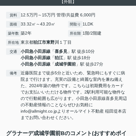
【外観】
12.5万円～15万円 管理/共益費 6,000円
賃料
33.32㎡～43.20㎡
1LDK
面積
間取り
築2年
1階/2階建
築年数
所在階
東京都
狛江市
東野川
１丁目
所在地
小田急小田原線
「
喜多見
」駅 徒歩10分
交通
小田急小田原線
「
狛江
」駅 徒歩18分
小田急小田原線
「
成城学園前
」駅 徒歩27分
近藤医院まで徒歩5分と近いため、緊急時にもすぐに病
備考
院まで行けます。充実の設備と綺麗な室内を兼ね備え
た、2024年築の物件です。こちらは初期費用をカード
でお支払いいただける物件です。2駅利用可能な物件な
ので行動範囲も広がります。小田急小田原線喜多見周辺
の不動産情報のことならぜひお気軽に
info@allmight.co.jpよりオールマイト不動産 稲田堤本店
までお問い合わせください。
グラナーデ成城学園前Bのコメント(おすすめポイ