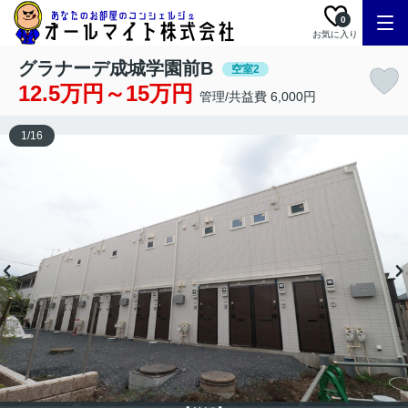
0
お気に入り
グラナーデ成城学園前B
空室2
12.5万円～15万円
管理/共益費 6,000円
1
/
16