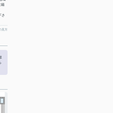
在籍
絡下さ
の見方
ま
ち