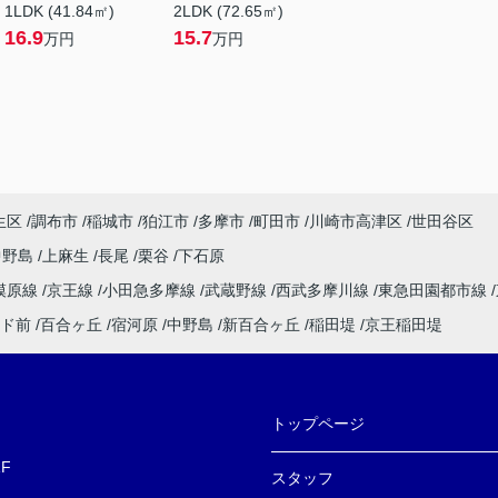
1LDK (41.84㎡)
2LDK (72.65㎡)
16.9
15.7
万円
万円
生区
調布市
稲城市
狛江市
多摩市
町田市
川崎市高津区
世田谷区
中野島
上麻生
長尾
栗谷
下石原
模原線
京王線
小田急多摩線
武蔵野線
西武多摩川線
東急田園都市線
ド前
百合ヶ丘
宿河原
中野島
新百合ヶ丘
稲田堤
京王稲田堤
トップページ
F
スタッフ