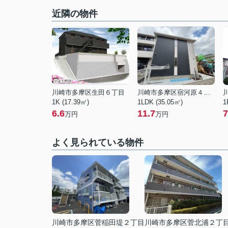
近隣の物件
川崎市多摩区生田６丁目
川崎市多摩区宿河原４丁目
1K (17.39㎡)
1LDK (35.05㎡)
1
6.6
11.7
7
万円
万円
よく見られている物件
川崎市多摩区菅稲田堤２丁目
川崎市多摩区菅北浦２丁