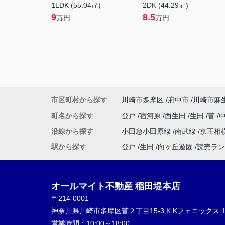
1LDK (55.04㎡)
2DK (44.29㎡)
9
8.5
万円
万円
市区町村から探す
川崎市多摩区
府中市
川崎市麻
町名から探す
登戸
宿河原
西生田
生田
菅
沿線から探す
小田急小田原線
南武線
京王相
駅から探す
登戸
生田
向ヶ丘遊園
読売ラン
オールマイト不動産 稲田堤本店
〒214-0001
神奈川県川崎市多摩区菅２丁目15-3 K.Kフェニックス 1
営業時間：
10:00～18:00