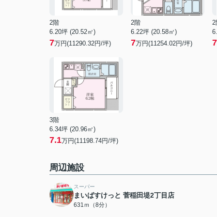
2階
2階
2
6.20坪 (20.52㎡)
6.22坪 (20.58㎡)
6
7
7
7
万円(11290.32円/坪)
万円(11254.02円/坪)
3階
6.34坪 (20.96㎡)
7.1
万円(11198.74円/坪)
周辺施設
スーパー
まいばすけっと 菅稲田堤2丁目店
631ｍ（8分）