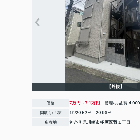
【外観】
7万円～7.1万円
管理/共益費
4,00
価格
1K/20.52㎡～20.96㎡
間取り/面積
神奈川県
川崎市多摩区
菅
１丁目
所在地