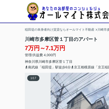
稲田堤の単身者向け賃貸ならオールマイト不動産
川崎市
川崎市多摩区菅１丁目のアパート
7万円～7.1万円
管理/共益費 4,000円
神奈川県
川崎市多摩区
菅
１丁目
南武線「稲田堤」駅徒歩6分
京王相模原線「京王稲
1
/
17