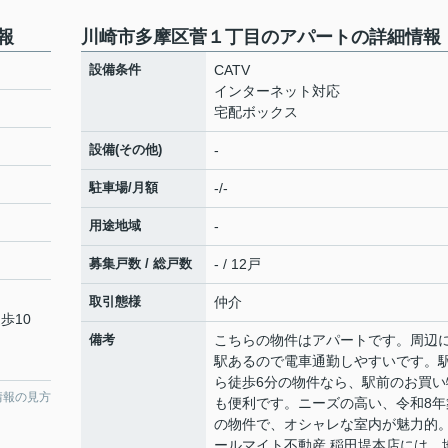
報
川崎市多摩区菅１丁目のアパートの詳細情報
設備条件
CATV
インターネット対応
宅配ボックス
設備(その他)
-
駐車場/月額
-/-
用途地域
-
募集戸数 / 総戸数
- / 12戸
取引態様
仲介
歩10
備考
こちらの物件はアパートです。周辺に
駅あるので電車通勤しやすいです。
ら徒歩6分の物件なら、駅前のお買い
情報の見方
も便利です。ニーズの高い、令和8年
の物件で、オシャレな室内が魅力的
ールマイト不動産 稲田堤本店には、