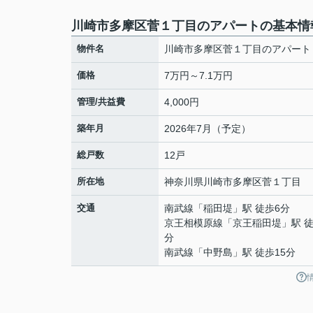
川崎市多摩区菅１丁目のアパートの基本情
物件名
川崎市多摩区菅１丁目のアパート
価格
7万円～7.1万円
管理/共益費
4,000円
築年月
2026年7月（予定）
総戸数
12戸
所在地
神奈川県
川崎市多摩区
菅
１丁目
交通
南武線
「
稲田堤
」駅 徒歩6分
京王相模原線
「
京王稲田堤
」駅 徒
分
南武線
「
中野島
」駅 徒歩15分