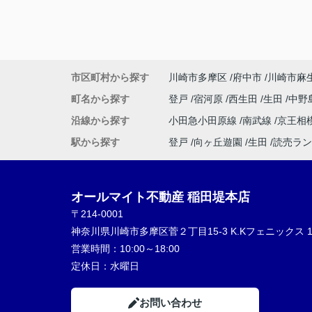
市区町村から探す
川崎市多摩区
府中市
川崎市麻
町名から探す
登戸
宿河原
西生田
生田
中野
沿線から探す
小田急小田原線
南武線
京王相
駅から探す
登戸
向ヶ丘遊園
生田
読売ラン
オールマイト不動産 稲田堤本店
〒214-0001
神奈川県川崎市多摩区菅２丁目15-3 K.Kフェニックス 1
営業時間：
10:00～18:00
定休日：
水曜日
お問い合わせ