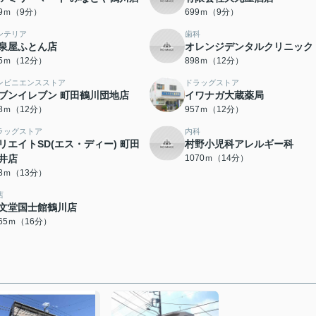
99ｍ（9分）
699ｍ（9分）
ンテリア
歯科
泉屋ふとん店
オレンジデンタルクリニック
85ｍ（12分）
898ｍ（12分）
ンビニエンスストア
ドラッグストア
ブンイレブン 町田鶴川団地店
イワナガ大蔵薬局
18ｍ（12分）
957ｍ（12分）
ラッグストア
内科
リエイトSD(エス・ディー) 町田
村野小児科アレルギー科
井店
1070ｍ（14分）
98ｍ（13分）
店
文堂国士館鶴川店
265ｍ（16分）