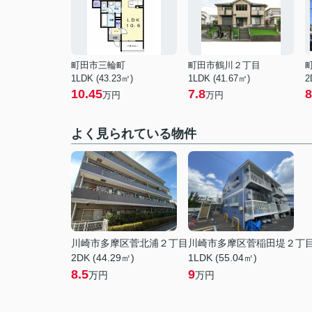
町田市三輪町
町田市鶴川２丁目
1LDK (43.23㎡)
1LDK (41.67㎡)
2
10.45
7.8
8
万円
万円
よく見られている物件
川崎市多摩区菅北浦２丁目
川崎市多摩区菅稲田堤２丁
2DK (44.29㎡)
1LDK (55.04㎡)
8.5
9
万円
万円