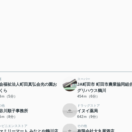
護
スーパー
会福祉法人町田真弘会光の園お
JA町田市 町田市農業協同組合
くら
グリハウス鶴川
28ｍ（5分）
454ｍ（6分）
の他
ドラッグストア
谷川順子事務所
イヌイ薬局
35ｍ（8分）
642ｍ（9分）
ンビニエンスストア
その他
ァミリーマート みなとや鶴川店
有限会社大丸屋酒店