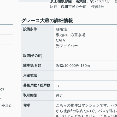
京王相模原線
「
若葉台
」駅 バス17分 「
駅行 鶴川市民ｾﾝﾀｰ前」 停歩2分
グレース大蔵の詳細情報
設備条件
駐輪場
敷地内ごみ置き場
CATV
光ファイバー
設備(その他)
-
駐車場/月額
近隣/10,000円 150m
用途地域
-
募集戸数 / 総戸数
- / -
6分
分
取引態様
仲介
7
 停歩2
備考
こちらの物件はマンションです。バ
から徒歩3分以内なので、バスを逃す
配はほとんどありません。こちらは