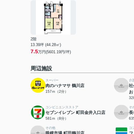
2階
13.39坪 (44.28㎡)
7.5
万円(5601.19円/坪)
周辺施設
スーパー
介
肉のハナマサ 鶴川店
社
157ｍ（2分）
お
3
コンビニエンスストア
そ
セブンイレブン 町田金井入口店
長
581ｍ（8分）
6
その他
コ
眼鏡市場 町田鶴川店
フ