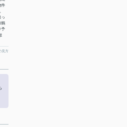
物件
。
扱っ
線鶴
学予
ま
の見方
ら