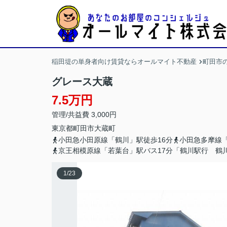
稲田堤の単身者向け賃貸ならオールマイト不動産
町田市
グレース大蔵
7.5万円
管理/共益費 3,000円
東京都
町田市
大蔵町
小田急小田原線「鶴川」駅徒歩16分
小田急多摩線「
京王相模原線「若葉台」駅バス17分「鶴川駅行 鶴川市
1
/
23