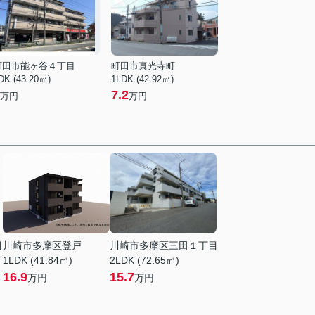
町田市能ヶ谷４丁目
町田市真光寺町
DK (43.20㎡)
1LDK (42.92㎡)
7.2
万円
万円
目
川崎市多摩区登戸
川崎市多摩区三田１丁目
1LDK (41.84㎡)
2LDK (72.65㎡)
16.9
15.7
万円
万円