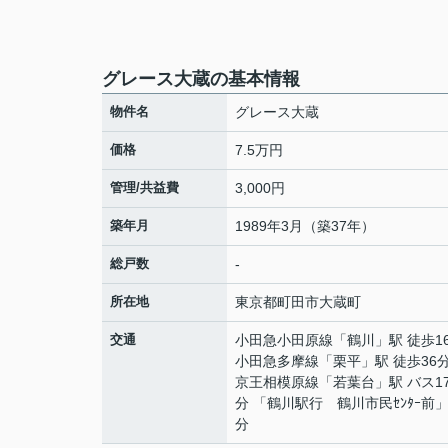
グレース大蔵の基本情報
物件名
グレース大蔵
価格
7.5万円
管理/共益費
3,000円
築年月
1989年3月（築37年）
総戸数
-
所在地
東京都
町田市
大蔵町
交通
小田急小田原線
「
鶴川
」駅 徒歩1
小田急多摩線
「
栗平
」駅 徒歩36
京王相模原線
「
若葉台
」駅 バス1
分 「鶴川駅行 鶴川市民ｾﾝﾀｰ前」
分