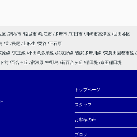
生区
調布市
稲城市
狛江市
多摩市
町田市
川崎市高津区
世田谷区
島
菅
長尾
上麻生
栗谷
下石原
模原線
京王線
小田急多摩線
武蔵野線
西武多摩川線
東急田園都市線
ド前
百合ヶ丘
宿河原
中野島
新百合ヶ丘
稲田堤
京王稲田堤
トップページ
F
スタッフ
お客様の声
ブログ