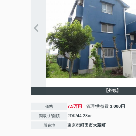
【外観】
7.5万円
管理/共益費
3,000円
価格
2DK/44.28㎡
間取り/面積
東京都
町田市
大蔵町
所在地