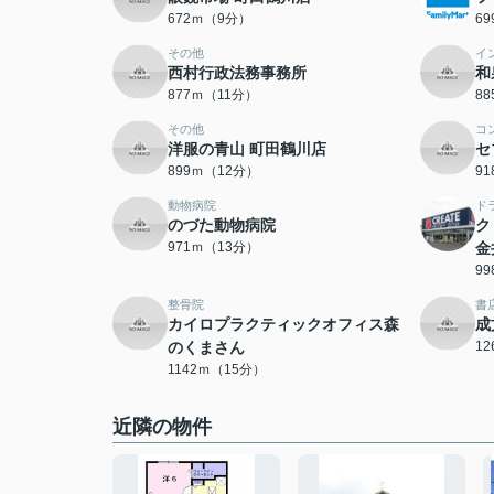
672ｍ（9分）
6
その他
イ
西村行政法務事務所
和
877ｍ（11分）
8
その他
コ
洋服の青山 町田鶴川店
セ
899ｍ（12分）
9
動物病院
ド
のづた動物病院
ク
971ｍ（13分）
金
9
整骨院
書
カイロプラクティックオフィス森
成
のくまさん
1
1142ｍ（15分）
近隣の物件