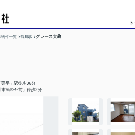
ト
グレース大蔵
の物件一覧
鶴川駅
栗平」駅徒歩36分
民ｾﾝﾀｰ前」停歩2分