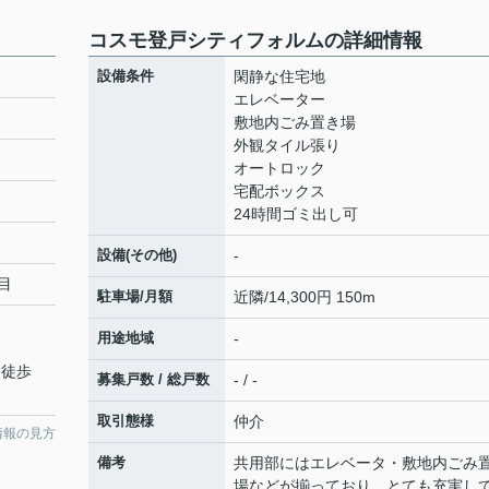
コスモ登戸シティフォルムの詳細情報
設備条件
閑静な住宅地
エレベーター
敷地内ごみ置き場
外観タイル張り
オートロック
宅配ボックス
24時間ゴミ出し可
設備(その他)
-
目
駐車場/月額
近隣/14,300円 150m
用途地域
-
 徒歩
募集戸数 / 総戸数
- / -
取引態様
仲介
情報の見方
備考
共用部にはエレベータ・敷地内ごみ
場などが揃っており、とても充実し