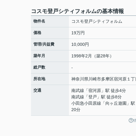
コスモ登戸シティフォルムの基本情報
物件名
コスモ登戸シティフォルム
価格
19万円
管理/共益費
10,000円
築年月
1998年2月（築28年）
総戸数
-
所在地
神奈川県
川崎市多摩区
宿河原
１丁
交通
南武線
「
宿河原
」駅 徒歩4分
南武線
「
登戸
」駅 徒歩8分
小田急小田原線
「
向ヶ丘遊園
」駅
20分