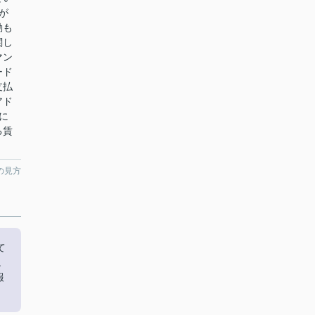
が
動も
関し
マン
ード
支払
アド
軽に
る賃
の見方
て
。
報