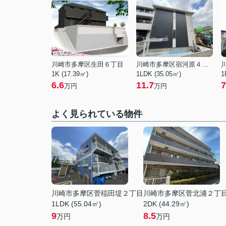
川崎市多摩区生田６丁目
川崎市多摩区宿河原４丁目
1K (17.39㎡)
1LDK (35.05㎡)
1
6.6
11.7
7
万円
万円
よく見られている物件
川崎市多摩区菅稲田堤２丁目
川崎市多摩区菅北浦２丁
1LDK (55.04㎡)
2DK (44.29㎡)
9
8.5
万円
万円