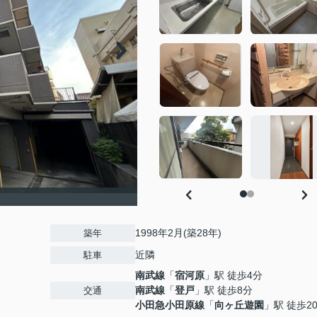
1998年2月(築28年)
築年
近隣
駐車
南武線
「
宿河原
」駅 徒歩4分
南武線
「
登戸
」駅 徒歩8分
交通
小田急小田原線
「
向ヶ丘遊園
」駅 徒歩2