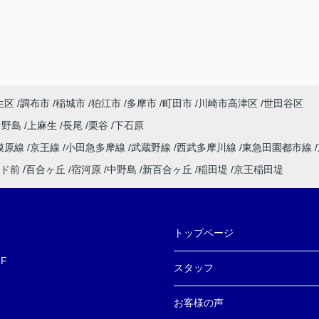
生区
調布市
稲城市
狛江市
多摩市
町田市
川崎市高津区
世田谷区
中野島
上麻生
長尾
栗谷
下石原
模原線
京王線
小田急多摩線
武蔵野線
西武多摩川線
東急田園都市線
ド前
百合ヶ丘
宿河原
中野島
新百合ヶ丘
稲田堤
京王稲田堤
トップページ
F
スタッフ
お客様の声