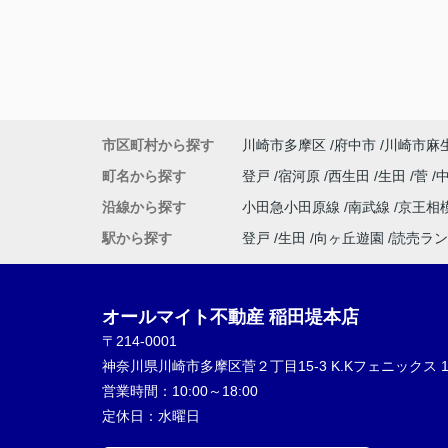
市区町村から探す
川崎市多摩区
府中市
川崎市麻
町名から探す
登戸
宿河原
西生田
生田
菅
沿線から探す
小田急小田原線
南武線
京王相
駅から探す
登戸
生田
向ヶ丘遊園
読売ラン
オールマイト不動産 稲田堤本店
〒214-0001
神奈川県川崎市多摩区菅２丁目15-3 K.Kフェニックス 1
営業時間：
10:00～18:00
定休日：
水曜日