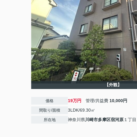
【外観】
19万円
管理/共益費
10,000円
価格
3LDK/69.30㎡
間取り/面積
神奈川県
川崎市多摩区
宿河原
１丁目
所在地