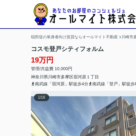
稲田堤の単身者向け賃貸ならオールマイト不動産
川崎市
コスモ登戸シティフォルム
19万円
管理/共益費 10,000円
神奈川県
川崎市多摩区
宿河原
１丁目
南武線「宿河原」駅徒歩4分
南武線「登戸」駅徒歩
1
/
16