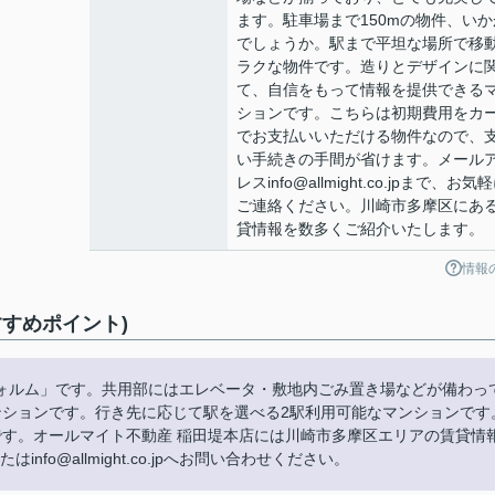
ます。駐車場まで150mの物件、いか
でしょうか。駅まで平坦な場所で移
ラクな物件です。造りとデザインに
て、自信をもって情報を提供できる
ションです。こちらは初期費用をカ
でお支払いいただける物件なので、
い手続きの手間が省けます。メール
レスinfo@allmight.co.jpまで、お気
ご連絡ください。川崎市多摩区にあ
貸情報を数多くご紹介いたします。
情報
すめポイント)
ォルム」です。共用部にはエレベータ・敷地内ごみ置き場などが備わっ
ンションです。行き先に応じて駅を選べる2駅利用可能なマンションです
です。オールマイト不動産 稲田堤本店には川崎市多摩区エリアの賃貸情
info@allmight.co.jpへお問い合わせください。