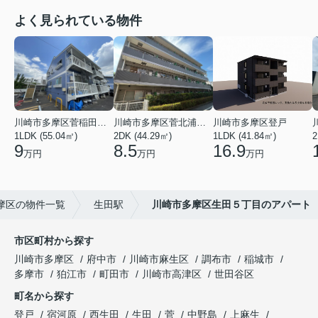
よく見られている物件
川崎市多摩区菅稲田堤２丁目
川崎市多摩区菅北浦２丁目
川崎市多摩区登戸
1LDK (55.04㎡)
2DK (44.29㎡)
1LDK (41.84㎡)
2
9
8.5
16.9
万円
万円
万円
摩区の物件一覧
生田駅
川崎市多摩区生田５丁目のアパート
市区町村から探す
川崎市多摩区
府中市
川崎市麻生区
調布市
稲城市
多摩市
狛江市
町田市
川崎市高津区
世田谷区
町名から探す
登戸
宿河原
西生田
生田
菅
中野島
上麻生