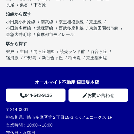
長尾
栗谷
下石原
沿線から探す
小田急小田原線
南武線
京王相模原線
京王線
小田急多摩線
武蔵野線
西武多摩川線
東急田園都市線
東急大井町線
多摩都市モノレール
駅から探す
登戸
生田
向ヶ丘遊園
読売ランド前
百合ヶ丘
宿河原
中野島
新百合ヶ丘
稲田堤
京王稲田堤
オールマイト不動産 稲田堤本店
044-543-9135
お問い合わせ
〒214-0001
神奈川県川崎市多摩区菅２丁目15-3 K.Kフェニックス 1F
営業時間：
10:00～18:00
定休日：
水曜日