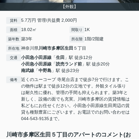
【外観】
5.7万円 管理/共益費 2,000円
賃料
18.02㎡
1K
面積
間取り
築3年
1階/2階建
築年数
所在階
神奈川県
川崎市多摩区
生田
５丁目
所在地
小田急小田原線
「
生田
」駅 徒歩12分
交通
小田急小田原線
「
読売ランド前
」駅 徒歩20分
南武線
「
中野島
」駅 徒歩23分
近くのユーコープ 寺尾台店まで徒歩7分で行けます。こ
備考
の物件は駅まで徒歩12分の立地です。外観タイル張り
は耐久性に優れ、管理の手間も抑えられます。築3年と
新しく、設備の面でも充実。川崎市多摩区の賃貸情報は
私どもにお任せください。小田急小田原線生田周辺の賃
貸も種類豊富にございます。お電話でのお問い合わせは
044-543-9135まで。
川崎市多摩区生田５丁目のアパートのコメント(お