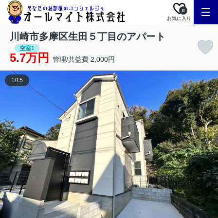
0
お気に入り
川崎市多摩区生田５丁目のアパート
空室1
5.7万円
管理/共益費 2,000円
1
/
15