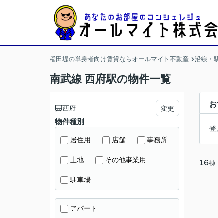
稲田堤の単身者向け賃貸ならオールマイト不動産
沿線・
南武線 西府駅の物件一覧
お
西府
変更
物件種別
登
居住用
店舗
事務所
土地
その他事業用
16
棟
駐車場
アパート