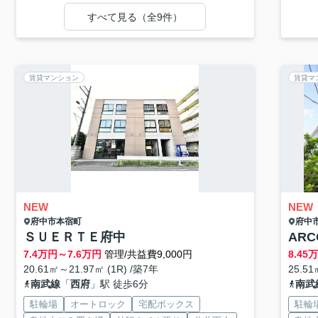
すべて見る（全9件）
賃貸マンション
賃貸マ
NEW
NEW
府中市
本宿町
府中
ＳＵＥＲＴＥ府中
ARC
7.4
万円～
7.6
万円
管理/共益費9,000円
8.45
万
20.61㎡～21.97㎡ (1R) /築7年
25.5
南武線
「
西府
」駅 徒歩6分
南武
駐輪場
オートロック
宅配ボックス
駐輪