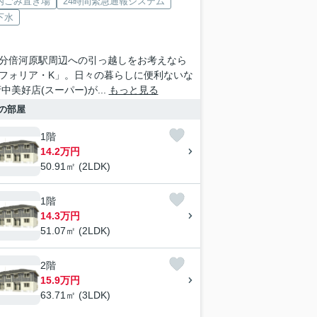
内ごみ置き場
24時間緊急通報システム
下水
分倍河原駅周辺への引っ越しをお考えなら
フォリア・K」。日々の暮らしに便利ないな
中美好店(スーパー)が...
もっと見る
の部屋
1階
14.2万円
50.91㎡ (2LDK)
1階
14.3万円
51.07㎡ (2LDK)
2階
15.9万円
63.71㎡ (3LDK)