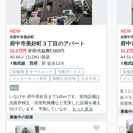
NEW
NEW
府中市
美好町
府中
府中市美好町３丁目のアパート
府中
12.3
万円
管理/共益費5,000円
12.2
40.66㎡ (1LDK) /新築
44.51
南武線
「
西府
」駅 徒歩12分
南武
駐輪場
オートロック
宅配ボックス
駐輪
インターネット対応
閑静な住宅地
公共下水
イン
新築
近くに
いなげや 府中美好店まで145mです。室内設備は
ありち
洗面所独立・浴室乾燥機など充実した設備を備え
浴室乾
付けています。予期していなか...
もっと見る
募集中
募集中の部屋
3階