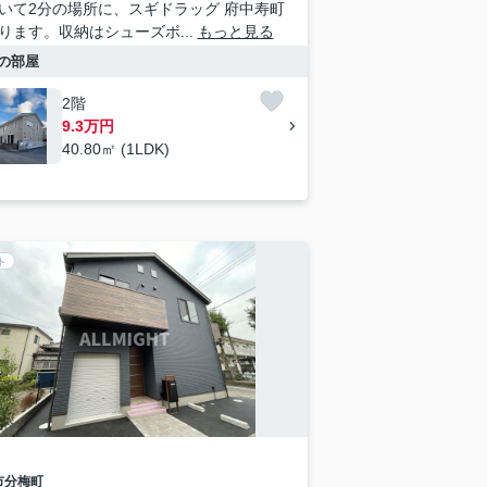
いて2分の場所に、スギドラッグ 府中寿町
ります。収納はシューズボ...
もっと見る
の部屋
2階
9.3万円
40.80㎡ (1LDK)
ト
市
分梅町