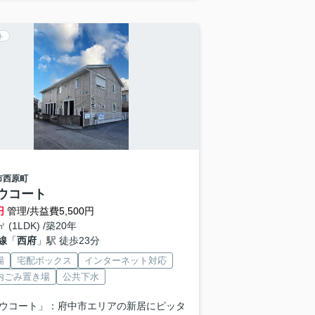
ト
市
西原町
ウコート
円
管理/共益費5,500円
㎡ (1LDK) /築20年
線
「
西府
」駅 徒歩23分
場
宅配ボックス
インターネット対応
内ごみ置き場
公共下水
ウコート」：府中市エリアの新居にピッタ