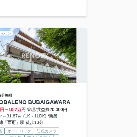
ンション
市
分梅町
OBALENO BUBAIGAWARA
円～
10.7
万円
管理/共益費20,000円
1㎡～31.87㎡ (1K～1LDK) /新築
線
「
西府
」駅 徒歩13分
場
オートロック
防犯カメラ