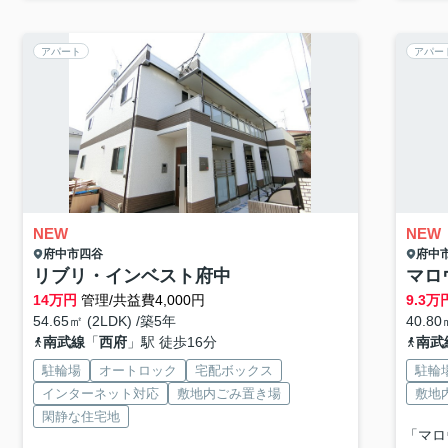
アパート
アパー
NEW
NEW
府中市
四谷
府中
リブリ・インベスト府中
マロ
14
万円
管理/共益費4,000円
9.3
万
54.65㎡ (2LDK) /築5年
40.80
南武線
「
西府
」駅 徒歩16分
南武
駐輪場
オートロック
宅配ボックス
駐輪
インターネット対応
敷地内ごみ置き場
敷地
閑静な住宅地
「マロ