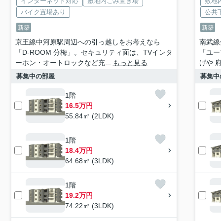
インターネット対応
敷地内ごみ置き場
敷地
バイク置場あり
公共
新築
新築
京王線中河原駅周辺への引っ越しをお考えなら
南武線
「D-ROOM 分梅」。セキュリティ面は、TVインタ
「ユー
ーホン・オートロックなど充...
もっと見る
げや 府
募集中の部屋
募集中
1階
16.5万円
55.84㎡ (2LDK)
1階
18.4万円
64.68㎡ (3LDK)
1階
19.2万円
74.22㎡ (3LDK)