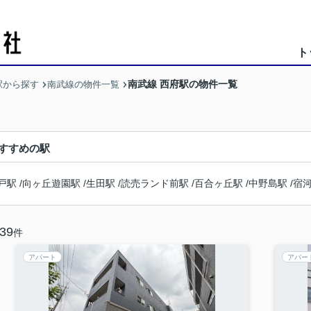
ト
南武線 西府駅の物件一覧
駅から探す
南武線の物件一覧
すすめの駅
戸駅
/
向ヶ丘遊園駅
/
生田駅
/
読売ランド前駅
/
百合ヶ丘駅
/
中野島駅
/
宿
39
件
アパート
アパー