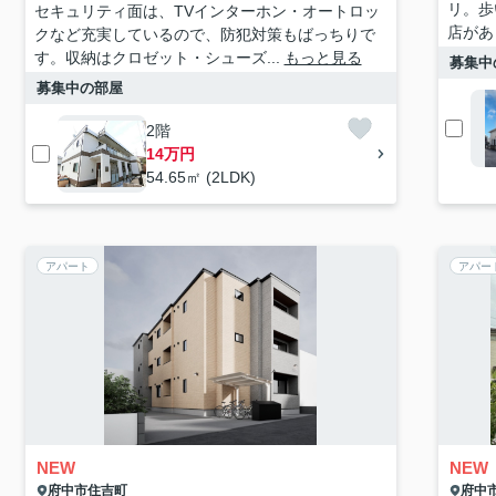
リ。歩
セキュリティ面は、TVインターホン・オートロッ
店があ
クなど充実しているので、防犯対策もばっちりで
す。収納はクロゼット・シューズ...
もっと見る
募集中
募集中の部屋
2階
14万円
54.65㎡ (2LDK)
アパート
アパー
NEW
NEW
府中市
住吉町
府中