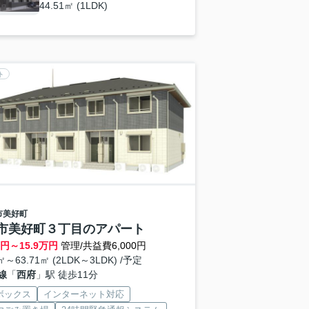
44.51㎡ (1LDK)
ト
市
美好町
市美好町３丁目のアパート
円～
15.9
万円
管理/共益費6,000円
1㎡～63.71㎡ (2LDK～3LDK) /予定
線
「
西府
」駅 徒歩11分
ボックス
インターネット対応