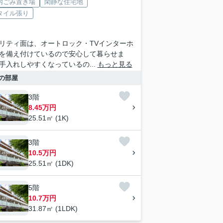
内ごみ置き場
閑静な住宅地
タイル張り
リティ面は、オートロック・TVインターホ
を備え付けているので安心して暮らせま
手入れしやすくなっているの...
もっと見る
の部屋
3階
8.45万円
25.51㎡ (1K)
3階
10.5万円
25.51㎡ (1DK)
5階
10.7万円
31.87㎡ (1LDK)