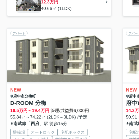
12.3万円
40.66㎡ (1LDK)
アパート
アパー
NEW
NEW
府中市
分梅町
府中
D-ROOM 分梅
府中
16.5
万円～
19.4
万円
管理/共益費6,000円
14.2
万
55.84㎡～74.22㎡ (2LDK～3LDK) /予定
50.9
南武線
「
西府
」駅 徒歩15分
南武
駐輪場
オートロック
宅配ボックス
宅配