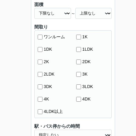
面積
～
間取り
ワンルーム
1K
1DK
1LDK
2K
2DK
2LDK
3K
3DK
3LDK
4K
4DK
4LDK以上
駅・バス停からの時間