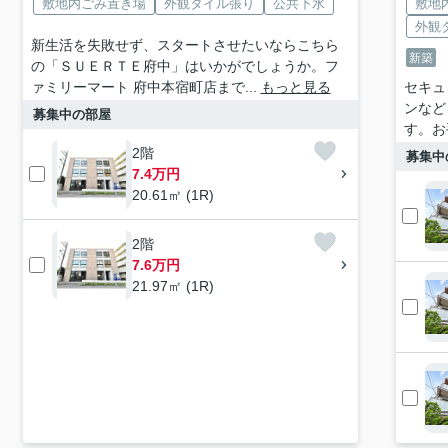
敷地内ごみ置き場
外観タイル張り
公共下水
敷地
外観
新生活を失敗せず、スタートさせたいならこちら
新築
の「ＳＵＥＲＴＥ府中」はいかがでしょうか。フ
ァミリーマート 府中本宿町店まで...
もっと見る
セキュ
ンなど
募集中の部屋
す。お
2階
募集中
7.4万円
20.61㎡ (1R)
2階
7.6万円
21.97㎡ (1R)