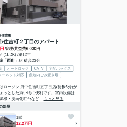
市
住吉町
市住吉町２丁目のアパート
万円
管理/共益費6,000円
㎡ (1LDK) /築12年
線
「
西府
」駅 徒歩23分
場
オートロック
CATV
宅配ボックス
ターネット対応
敷地内ごみ置き場
はローソン 府中住吉町五丁目店(徒歩6分)が
ょっとした買い物に便利です。室内設備は
燥機・洗面化粧台など...
もっと見る
の部屋
1階
12.2万円