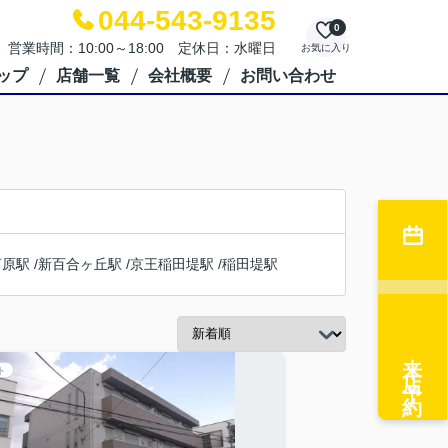
044-543-9135
0
営業時間：10:00～18:00 定休日：水曜日
お気に入り
ップ
店舗一覧
会社概要
お問い合わせ
河原駅
/
新百合ヶ丘駅
/
京王稲田堤駅
/
稲田堤駅
来店予約
ト