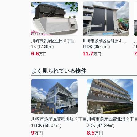
川崎市多摩区生田６丁目
川崎市多摩区宿河原４丁目
1K (17.39㎡)
1LDK (35.05㎡)
1
6.6
11.7
7
万円
万円
よく見られている物件
川崎市多摩区菅稲田堤２丁目
川崎市多摩区菅北浦２丁
1LDK (55.04㎡)
2DK (44.29㎡)
9
8.5
万円
万円