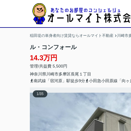
稲田堤の単身者向け賃貸ならオールマイト不動産
川崎市
ル・コンフォール
14.3万円
管理/共益費 5,500円
神奈川県
川崎市多摩区
長尾
１丁目
南武線「宿河原」駅徒歩9分
小田急小田原線「向ヶ
1
/
35