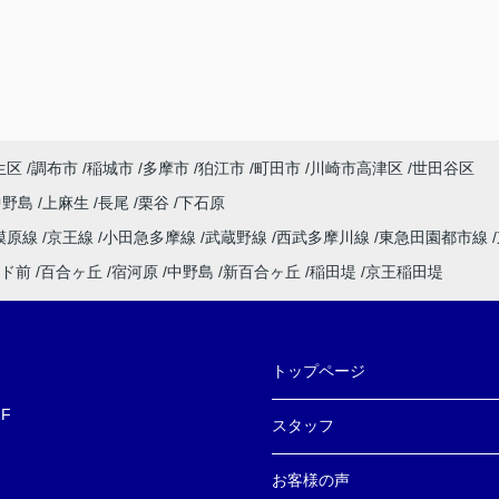
生区
調布市
稲城市
多摩市
狛江市
町田市
川崎市高津区
世田谷区
中野島
上麻生
長尾
栗谷
下石原
模原線
京王線
小田急多摩線
武蔵野線
西武多摩川線
東急田園都市線
ド前
百合ヶ丘
宿河原
中野島
新百合ヶ丘
稲田堤
京王稲田堤
トップページ
F
スタッフ
お客様の声