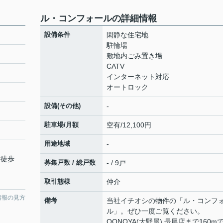
ル・コンフォールの詳細情報
設備条件
閑静な住宅地
駐輪場
敷地内ごみ置き場
CATV
インターネット対応
オートロック
設備(その他)
-
駐車場/月額
空有/12,100円
用途地域
-
 徒歩
募集戸数 / 総戸数
- / 9戸
取引態様
仲介
情報の見方
備考
当社イチオシの物件の「ル・コンフ
ル」。ぜひ一度ご覧ください。
OONOYA(大野屋) 長尾店まで160m