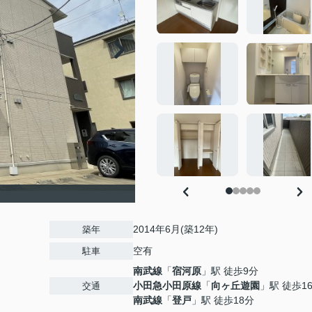
2014年6月(築12年)
築年
空有
駐車
南武線
「
宿河原
」駅 徒歩9分
小田急小田原線
「
向ヶ丘遊園
」駅 徒歩1
交通
南武線
「
登戸
」駅 徒歩18分