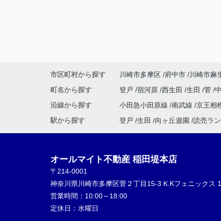
市区町村から探す
川崎市多摩区
府中市
川崎市麻
町名から探す
登戸
宿河原
西生田
生田
菅
沿線から探す
小田急小田原線
南武線
京王相
駅から探す
登戸
生田
向ヶ丘遊園
読売ラン
オールマイト不動産 稲田堤本店
〒214-0001
神奈川県川崎市多摩区菅２丁目15-3 K.Kフェニックス 1
営業時間：
10:00～18:00
定休日：
水曜日