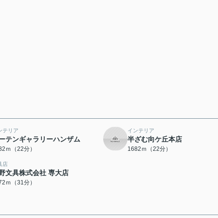
ンテリア
インテリア
ーテンギャラリーハンザム
半ざむ向ケ丘本店
682ｍ（22分）
1682ｍ（22分）
具店
野文具株式会社 専大店
472ｍ（31分）