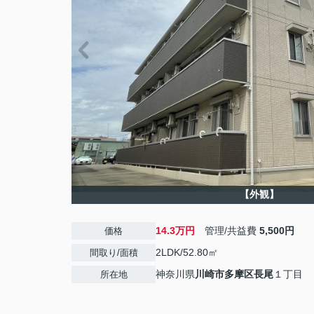
【外観】
14.3万円
管理/共益費
5,500円
価格
2LDK/52.80㎡
間取り/面積
神奈川県
川崎市多摩区
長尾
１丁目
所在地