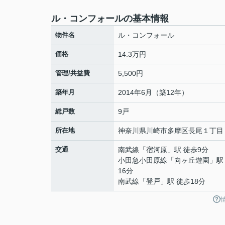
ル・コンフォールの基本情報
物件名
ル・コンフォール
価格
14.3万円
管理/共益費
5,500円
築年月
2014年6月（築12年）
総戸数
9戸
所在地
神奈川県
川崎市多摩区
長尾
１丁目
交通
南武線
「
宿河原
」駅 徒歩9分
小田急小田原線
「
向ヶ丘遊園
」駅
16分
南武線
「
登戸
」駅 徒歩18分