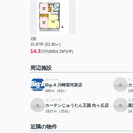
1階
15.97坪 (52.80㎡)
14.3
万円(8954.29円/坪)
周辺施設
スーパー
イ
Big-A 川崎宿河原店
カ
480ｍ（6分）
1
インテリア
文
カーテンじゅうたん王国 向ヶ丘店
黒
1927ｍ（25分）
2
近隣の物件