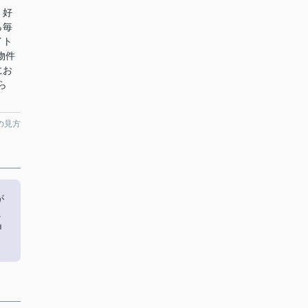
く好
ら毎
イト
物件
にお
ら
の見方
が
に
申